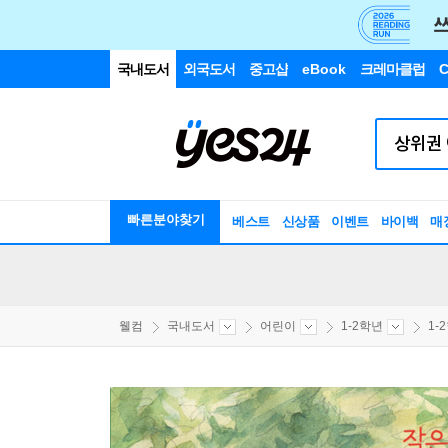
국내도서
외국도서
중고샵
eBook
크레마클럽
C
빠른분야찾기
베스트
신상품
이벤트
바이백
매
웰컴
국내도서
어린이
1-2학년
1-