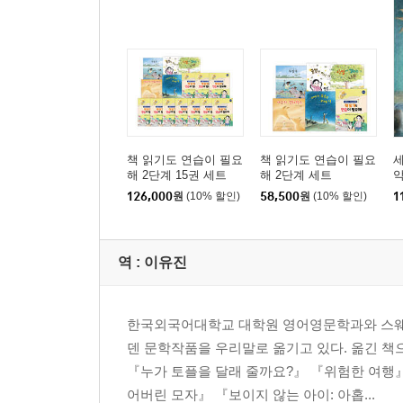
책 읽기도 연습이 필요
책 읽기도 연습이 필요
세
해 2단계 15권 세트
해 2단계 세트
126,000
원
(10% 할인)
58,500
원
(10% 할인)
1
역 :
이유진
한국외국어대학교 대학원 영어영문학과와 스웨덴
덴 문학작품을 우리말로 옮기고 있다. 옮긴 책
『누가 토플을 달래 줄까요?』 『위험한 여행』
어버린 모자』 『보이지 않는 아이: 아홉...