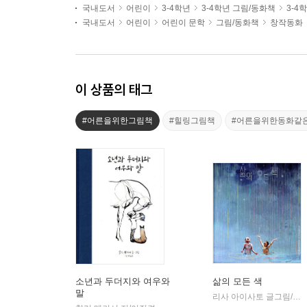
국내도서
어린이
3-4학년
3-4학년 그림/동화책
3-4
국내도서
어린이
어린이 문학
그림/동화책
창작동화
이 상품의 태그
#어른을위한그림책
#힐링그림책
#어른을위한동화같
소년과 두더지와 여우와
삶의 모든 색
말
리사 아이사토 글그림/김지은 역