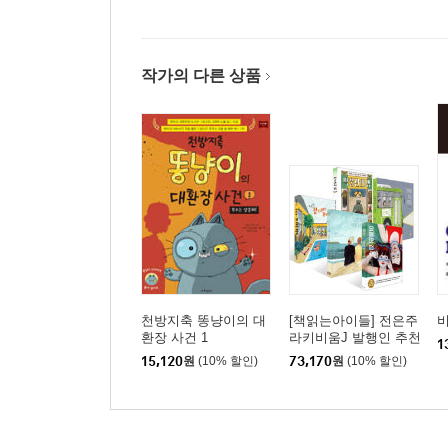
작가의 다른 상품
천방지축 똥냥이의 대
[책읽는아이들] 전은주
환장 사건 1
라키비움J 발행인 추천
1
초등 5~6학년 세트
15,120
원
(10% 할인)
73,170
원
(10% 할인)