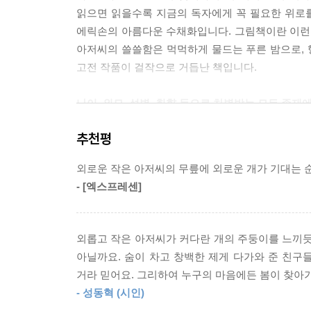
읽으면 읽을수록 지금의 독자에게 꼭 필요한 위로를
에릭손의 아름다운 수채화입니다. 그림책이란 이런 
아저씨의 쓸쓸함은 먹먹하게 물드는 푸른 밤으로,
고전 작품이 걸작으로 거듭난 책입니다.
나이, 외모, 성별, 취향 등으로 차별받는 모든 존재
소외된 존재들이 만든 아름답고 단단한 연대
추천평
우리가 사는 이 세상에는 많은 차별이 존재합니
외로운 작은 아저씨의 무릎에 외로운 개가 기대는 순
만듭니다. 장애인 혼자서 이동할 수 있는 편의시설이
- [엑스프레센]
성별로 등 말도 안 되는 갖가지 이유로 세상에는
어른들은 잘 모릅니다. 그리고 그런 어른들은 자
어리석은 사람들이 작은 아저씨를 따돌린 것처럼요
외롭고 작은 아저씨가 커다란 개의 주둥이를 느끼듯,
아닐까요. 숨이 차고 창백한 제게 다가와 준 친구
이 책은 동화지만 현실을 아름답게 그리지 않습니다
거라 믿어요. 그리하여 누구의 마음에든 봄이 찾아
함께, 소외된 존재끼리의 연대를 통해 얻는 작지
- 성동혁 (시인)
당하지만은 않지요. 작은 아저씨의 삶은 누군가와 