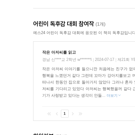
책을 읽는 우리는 단단한 연대와 지지가 얼마나 우
있다는 걸 알게 됩니다. ‘함께’의 의미와 소중함을 
어린이 독후감 대회 참여작
(1개)
예스24 어린이 독후감 대회에 응모된 이 책의 독후감입니다
작가의 말
30여년 전 저는 『작은 아저씨 이야기』를 썼고
작은 아저씨를 읽고
오랫동안 구할 수 없었습니다. 그런데 이제 책이 
경남 신****교 2학년 w*******l
2024-07-17
제21회 Y
|
|
함께 말이지요! - 바르브루 린드그렌
작은 아저씨 이야기를 들으니깐 처음에는 친구가 없
행복을 느꼈던거 같다 그런데 꼬마가 강아지를보고 껴
누리과정: 3월-친구, 규칙｜4월-봄, 동식물｜5월-나
떠나서 한동안 집으로 돌아가지 않았다 그러나 혼자 
저씨를 기다리고 있었다 아저씨는 행복했을꺼 같다 근
교과과정: 1-1 봄 1. 학교에 가면｜1-2 국어 10.
기가 사랑받고 있다는 생각이 안들...
더보기
2-1 국어 10. 다른 사람을 생각해요｜2-2 국어 7.
3-1 도덕 1. 나와 너, 우리 함께｜3-1 국어 4. 내 
1