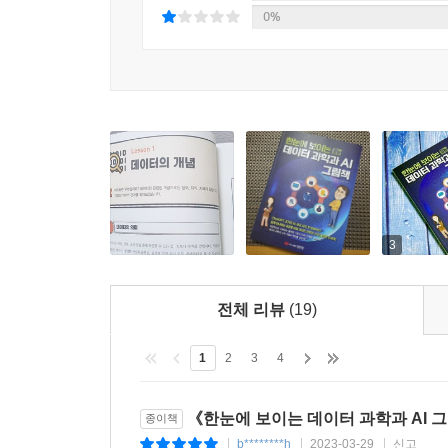
0%
3
전체 리뷰
(19)
1
2
3
4
《한눈에 보이는 데이터 과학과 AI 
종이책
b********h
2023-03-29
신고
|
|
|