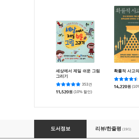
세상에서 제일 쉬운 그림
확률적 사고의
그리기
353건
14,220
원
(10
11,520
원
(10% 할인)
한눈에 보이는 데이터 과학과 AI 그림책
도서정보
리뷰/한줄평
(19/1)