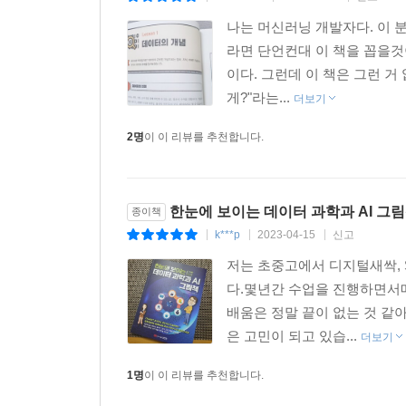
나는 머신러닝 개발자다. 이 
라면 단언컨대 이 책을 꼽을것
이다. 그런데 이 책은 그런 거
게?"라는...
더보기
2명
이 이 리뷰를 추천합니다.
한눈에 보이는 데이터 과학과 AI 그림책
종이책
k***p
2023-04-15
신고
|
|
|
저는 초중고에서 디지털새싹, 
다.몇년간 수업을 진행하면서
배움은 정말 끝이 없는 것 같아
은 고민이 되고 있습...
더보기
1명
이 이 리뷰를 추천합니다.