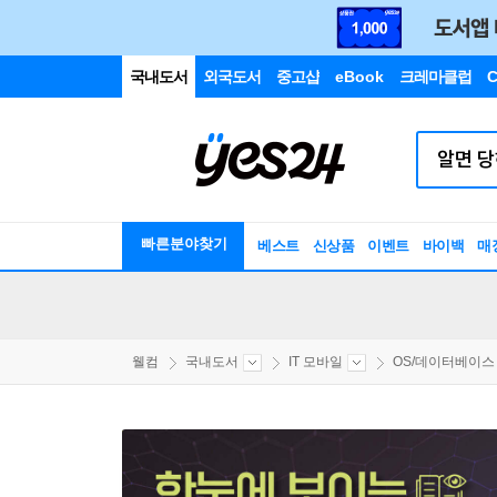
국내도서
외국도서
중고샵
eBook
크레마클럽
C
빠른분야찾기
베스트
신상품
이벤트
바이백
매
웰컴
국내도서
IT 모바일
OS/데이터베이스