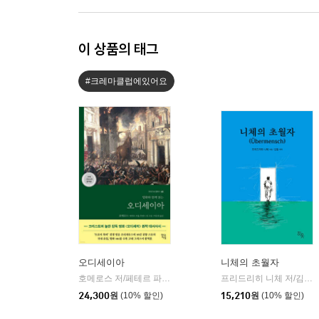
이 상품의 태그
#크레마클럽에있어요
오디세이아
니체의 초월자
호메로스 저/페테르 파울 루벤스 그림/박문재 역
현대지성
프리드리히 니체 저/김철 편역
|
24,300
원
(10% 할인)
15,210
원
(10% 할인)