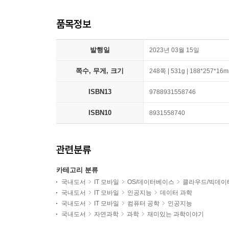
품목정보
발행일
2023년 03월 15일
쪽수, 무게, 크기
248쪽 | 531g | 188*257*16
ISBN13
9788931558746
ISBN10
8931558740
관련분류
카테고리 분류
국내도서
IT 모바일
OS/데이터베이스
클라우드/빅데이
국내도서
IT 모바일
인공지능
데이터 과학
국내도서
IT 모바일
컴퓨터 공학
인공지능
국내도서
자연과학
과학
재미있는 과학이야기