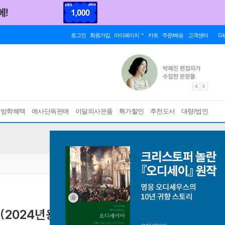
로그인
회원가입
마이페이지
카트
주문/배송
고객센터
Gl
름방학혜택
예사단독판매
이달의사은품
특가할인
추천도서
대량/법인
(2024년용)