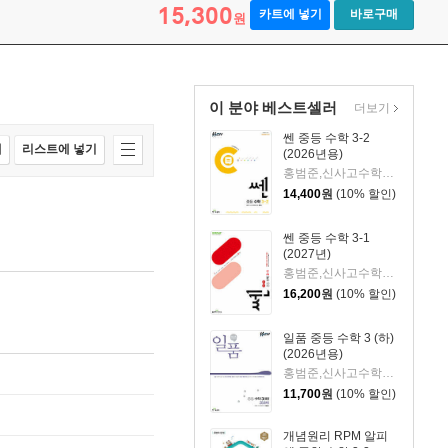
15,300
카트에 넣기
바로구매
원
이 분야 베스트셀러
더보기
쎈 중등 수학 3-2
매
리스트에 넣기
(2026년용)
홍범준,신사고수학콘텐츠연구회 저
14,400
원
(10% 할인)
쎈 중등 수학 3-1
(2027년)
홍범준,신사고수학콘텐츠연구회 공저
16,200
원
(10% 할인)
일품 중등 수학 3 (하)
(2026년용)
홍범준,신사고수학콘텐츠연구회 저
11,700
원
(10% 할인)
개념원리 RPM 알피