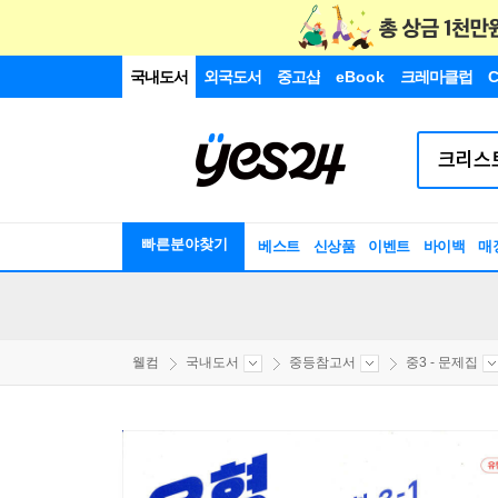
국내도서
외국도서
중고샵
eBook
크레마클럽
C
빠른분야찾기
베스트
신상품
이벤트
바이백
매
웰컴
국내도서
중등참고서
중3 - 문제집