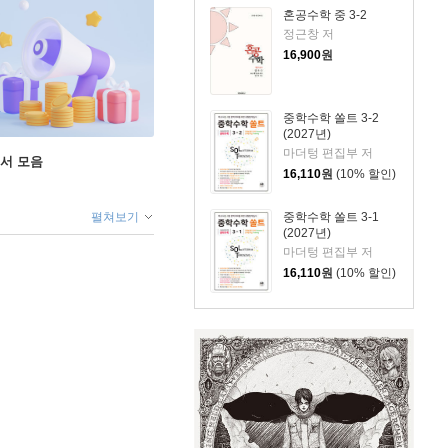
혼공수학 중 3-2
정근창 저
16,900
원
중학수학 쏠트 3-2
(2027년)
마더텅 편집부 저
도서 모음
16,110
원
(10% 할인)
중학수학 쏠트 3-1
펼쳐보기
(2027년)
마더텅 편집부 저
16,110
원
(10% 할인)