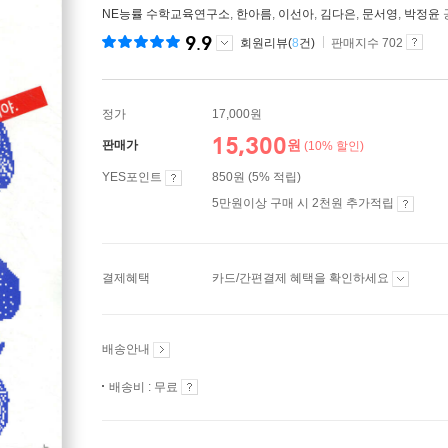
NE능률 수학교육연구소
,
한아름
,
이선아
,
김다은
,
문서영
,
박정윤
9.9
회원리뷰(
8
건)
판매지수 702
정가
17,000원
15,300
원
판매가
(10% 할인)
YES포인트
850원 (5% 적립)
5만원이상 구매 시 2천원 추가적립
결제혜택
카드/간편결제 혜택을 확인하세요
배송안내
배송비 : 무료