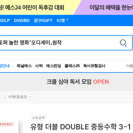
D/LP
DVD/BD
문구
/GIFT
티켓
장안내
채널예스
사락
예스펀딩
클래스24
독서유형검사
여
RBTI Lab
독서유형검사
크클 심야 독서 모임
OPEN
수학(중등3)
소득공제
유형 더블 DOUBLE 중등수학 3-1 