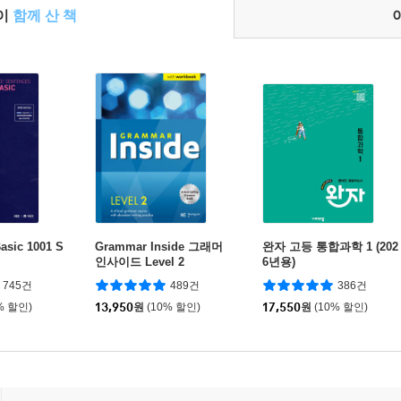
들이
함께 산 책
ic 1001 S
Grammar Inside 그래머
완자 고등 통합과학 1 (202
인사이드 Level 2
6년용)
745건
489건
386건
% 할인)
13,950
원
(10% 할인)
17,550
원
(10% 할인)