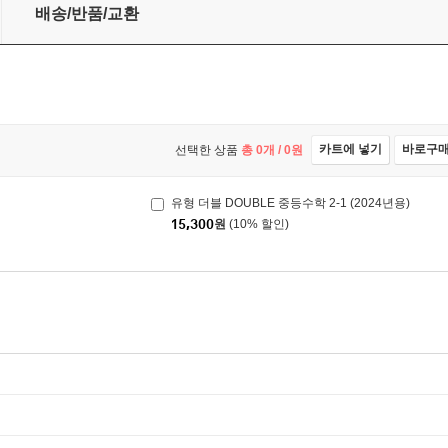
배송/반품/교환
카트에 넣기
바로구
선택한 상품
총
0
개 /
0
원
유형 더블 DOUBLE 중등수학 2-1 (2024년용)
15,300
원
(10% 할인)