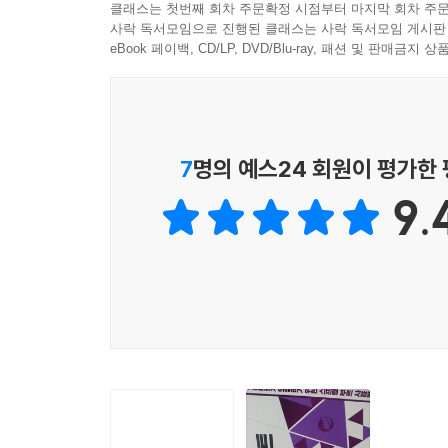
클래스는 첫번째 회차 주문확정 시점부터 마지막 회차 주문
- 김태기 ((BeyondJ2EE) (줌인터넷 CTO))
__10.8.1 Cache와 CacheManager 인터페이스
사락 독서모임으로 진행된 클래스는 사락 독서모임 게시판
__10.8.2 캐시 애너테이션
eBook 페이백, CD/LP, DVD/Blu-ray, 패션 및 판매금
인터넷에 떠도는 프로그래머 관련 밈(Meme) 중에
생각합니다. 개인적으로 이 이미지의 핵심은 ‘왜’라고
11장 스프링 스케줄링 태스크
개발에 필요한 기초 지식부터 스프링 부트의 핵심 
11.1 스케줄링 설정
없어 읽다 지치는 경우가 많은데, 이 책은 여행 예
__11.1.1 SchedulingConfigurer를 사용한 TaskSche
잘 응용하면 여러분의 웹 서비스 설계와 개발에
7
명의 예스24 회원이 평가한
__11.1.2 ScheduledAnnotationBeanPostProcesso
애너테이션, 로거(Logger), JPA와 NoSQL,
11.2 스케줄링 태스크 정의
9.
내내 필자의 개발 경력을 보여 주는 노하우를 살펴
__11.2.1 cron 속성과 클론 표현식
것입니다. 웹 개발 실무에서 막힘 없는 개발을 하길
__11.2.2 fixedDelay 속성
- 김세연 (스마일게이트 엔터테인먼트 기술전략담당
__11.2.3 fixedRate 속성
11.3 배치 서버 아키텍처
마이크로서비스를 소개하는 책은 많지만 실무에 적
__11.3.1 단독 배치 서버 구성
부트를 다루는 책도 많이 있지만 주로 기본적인 활
__11.3.2. 젠킨스와 REST-API 서버군 구성
스프링 부트를 이용하여 마이크로서비스 아키텍처를
__11.3.3 @Scheduled와 REST-API 서버군 구성
물론, MSA(마이크로서비스 아키텍처) 컴포넌트의
실무에 필요한 거의 모든 내용을 다루고 있습니다
12장 스프링 이벤트
고스란히 담겨 있어 마이크로서비스를 실무에 도입하