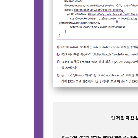
6.3 Interceptor와 ServletFilter 설정
__6.3.1 HandlerInterceptor 인터페이스
__6.3.2 Filter 인터페이스
6.4 Application.properties 설정
__6.4.1 @Value 애너테이션
__6.4.2 @ConfigurationProperties와 @Configuratio
6.5 Profile 설정
__6.5.1 Profile 변수 값 설정
__6.5.2 프로파일별 application.properties 설정
__6.5.3 @Profile 애너테이션과 스프링 빈 설정
__6.5.4 @Profile 애너테이션과 인터페이스를 사
__6.5.5 Environment 인터페이스
6.6 REST-API와 국제화 메시지 처리
__6.6.1 message.properties 파일 설정
__6.6.2 MessageSource 인터페이스
__6.6.3 스프링 부트 프레임워크의 자동 설정 구성
__6.6.4 LocaleResolver와 LocaleChangeIntercep
6.7 로그 설정