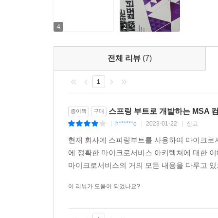
12.1 스프링 이벤트 장점
- 신동민 (NHN Dooray CTO)
12.2 사용자 정의 이벤트 처리
4
2
12.3 비동기 사용자 정의 이벤트 처리
선배들이 만들어 준 템플릿을 복사, 붙여넣기만 하면
12.4 @Async 애너테이션을 사용한 비동기 이벤트
보라고 이야기하고 싶습니다. 단순한 구현 방법에 대
12.5 @EventListener
작성하지 않고 스프링 부트 기반으로 개발하는 분도 
전체 리뷰
(7)
12.6 스프링 애플리케이션 이벤트
- 이상민 (『자바의 신』(로드북, 2013) 저자)
12.7 트랜잭션 시점에 구독한 이벤트 처리
1
부록 A 예제 코드 사용법
스프링 부트로 개발하는 MSA 
종이책
구매
A.1 예제 코드 실행하기
h******o
2023-01-22
신고
|
|
|
__A.1.1 실행 환경 설정
현재 회사에 스피링부트를 사용하여 마이크로서
__A.1.2 예제 코드의 구조 및 실행
에 정확한 마이크로서비스 아키텍쳐에 대한 이
A.2 도커 이미지 생성하기
마이크로서비스의 거의 모든 내용을 다루고 있
__A.2.1 도커 설치
__A.2.2 도커 이미지 관련 명령어들
이 리뷰가 도움이 되었나요?
__A.2.3 도커 컨테이너 명령어들
__A.2.4 도커 이미지 저장소 관련 명령어들