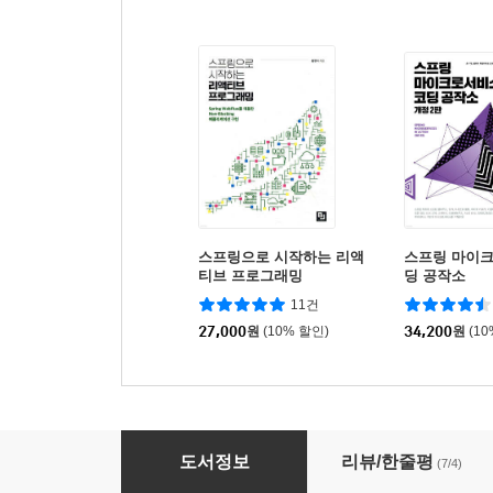
스프링으로 시작하는 리액
스프링 마이
티브 프로그래밍
딩 공작소
11건
27,000
원
(10% 할인)
34,200
원
(1
스프링 부트로 개발하는 MSA 컴포넌트
도서정보
리뷰/한줄평
(7/4)