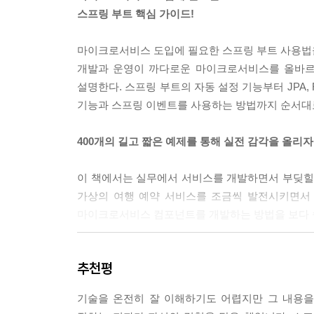
__8.9.7 일대일 연관 관계 설정
스프링 부트 핵심 가이드!
8.10 엔터티 상태 이벤트 처리
8.11 트랜잭션 생명주기 동기화 작업
마이크로서비스 도입에 필요한 스프링 부트 사용법
__8.11.1 스프링 부트 프레임워크의 OSIV 설정
개발과 운영이 까다로운 마이크로서비스를 올바르
설명한다. 스프링 부트의 자동 설정 기능부터 JPA,
9장 애플리케이션 통합: REST-API
기능과 스프링 이벤트를 사용하는 방법까지 순서대로
9.1 RestTemplate 클래스
__9.1.1 RestTemplate 구조
400개의 길고 짧은 예제를 통해 실전 감각을 올리자
__9.1.2 RestTemplate 스프링 빈 설정
__9.1.3 Connection Timeout과 Read Timeout 설정
이 책에서는 실무에서 서비스를 개발하면서 부딪힐 수
__9.1.4 RestTemplate 클래스
가상의 여행 예약 서비스를 조금씩 발전시키면서 
__9.1.5 RestTemplate 예제
마이크로서비스 컴포넌트를 개발하는 방법을 보다 쉽
__9.1.6 keep-alive와 Connection Pool 설정
9.2 WebClient
[작가의 말]
추천평
10장 레디스와 스프링 캐시
지난 수년간 스프링 프레임워크는 자바로 웹 애플
10.1 레디스 소개 및 아키텍처
기술을 온전히 잘 이해하기도 어렵지만 그 내용을
프레임워크라 해도 과언이 아닙니다. 스프링 프레
__10.1.1 레디스 센티넬 아키텍처