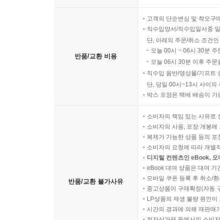
고객의 단순변심 및 착오구
직수입양서/직수입일서중 일
단, 아래의 주문/취소 조건인
오늘 00시 ~ 06시 30분 
반품/교환 비용
오늘 06시 30분 이후 주문
직수입 음반/영상물/기프트 
단, 당일 00시~13시 사이
박스 포장은 택배 배송이 가
소비자의 책임 있는 사유로 
소비자의 사용, 포장 개봉에 
복제가 가능한 상품 등의 포장을 
소비자의 요청에 따라 개별
디지털 컨텐츠인 eBook, 
eBook 대여 상품은 대여 기
모바일 쿠폰 등록 후 취소/환
반품/교환 불가사유
중고상품이 구매확정(자동 
LP상품의 재생 불량 원인이 기
시간의 경과에 의해 재판매가
전자상거래 등에서의 소비자