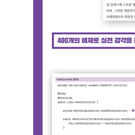
__5.4.2 페이지네이션과 정렬 파라미터를 위한 Page
__5.4.3 Pageable 자동 설정
5.5 REST-API 검증과 예외 처리
__5.5.1 JSR-303을 사용한 데이터 검증
__5.5.2 @Valid 애너테이션과 예제
__5.5.3 Validator 인터페이스를 사용한 검증
__5.5.4 @ControllerAdvice와 @ExceptionHandle
5.6 미디어 콘텐츠 내려받기
6장 웹 애플리케이션 서버 구축하기
6.1 웹 애플리케이션 기본 설정
__6.1.1 웹 애플리케이션의 설정 메커니즘
__6.1.2 WebMvcConfigurer를 사용한 설정
__6.1.3 DispatcherServlet 설정
6.2 HttpMessageConverter와 REST-API 설정
__6.2.1 HttpMessageConverter 설정
__6.2.2 ObjectMapper와 스프링 빈을 이용한 