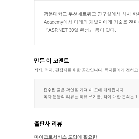
__8.6.3 @Query 애너테이션을 사용한 쿼리 사용
8.7 트랜잭션과 @Transactional
광운대학교 무선네트워크 연구실에서 석사 학위를 
__8.7.1 @Transactional 애너테이션
Academy에서 미래의 개발자에게 기술을 전파하는
__8.7.2 @Transactional의 propagation 속성
『ASP.NET 30일 완성』 등이 있다.
__8.7.3 @Transactional 애너테이션의 isolation 속
__8.7.4 트랜잭션 테스트 예제
__8.7.5 @Transactional을 사용할 때 주의 사항
8.8 EntityManager
만든 이 코멘트
__8.8.1 EntityManager와 영속성 컨텍스트
저자, 역자, 편집자를 위한 공간입니다. 독자들에게 전하고
__8.8.2 영속성 컨텍스트의 특징
8.9 엔터티 연관 관계 설정
접수된 글은 확인을 거쳐 이 곳에 게재됩니다.
__8.9.1 연관 관계 설계
독자 분들의 리뷰는 리뷰 쓰기를, 책에 대한 문의는 1:
__8.9.2 일대다 연관 관계 설정
__8.9.3 영속성 전이와 로딩, 고아 객체
__8.9.4 다대일 연관 관계 설정
출판사 리뷰
__8.9.5 양방향 관계 설정
__8.9.6 다대다 연관 관계 설정
마이크로서비스 도입에 필요한