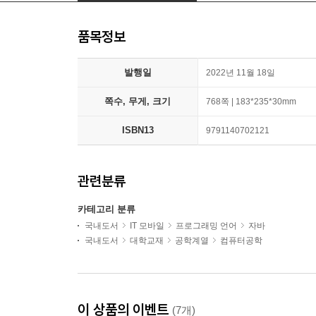
품목정보
발행일
2022년 11월 18일
쪽수, 무게, 크기
768쪽 | 183*235*30mm
ISBN13
9791140702121
관련분류
카테고리 분류
국내도서
IT 모바일
프로그래밍 언어
자바
국내도서
대학교재
공학계열
컴퓨터공학
이 상품의 이벤트
(7개)