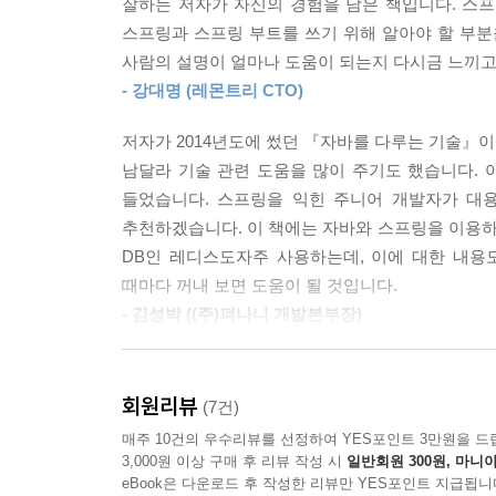
잘하는 저자가 자신의 경험을 담은 책입니다. 스
스프링 5까지 출시되었고 (이 글을 쓰는 시점을 기
__10.1.2 레디스 클러스터 아키텍처
스프링과 스프링 부트를 쓰기 위해 알아야 할 부분
스프링 프레임워크가 계속해서 대표 웹 프레임워크
__10.1.3 레디스 자료 구조
사람의 설명이 얼마나 도움이 되는지 다시금 느끼고
__10.1.4 레디스 유효 기간
- 강대명 (레몬트리 CTO)
스프링 프레임워크는 스프링 부트라는 프로젝트를
10.2 Spring Data Redis 사용
사용하는 프레임워크로, 프레임워크를 가장 일반적
__10.2.1 RedisAutoConfiguration 자동 설정
저자가 2014년도에 썼던 『자바를 다루는 기술』이란
빠르게 사용할 수 있습니다. 우리는 그저 비즈니
__10.2.2 레디스 도커 설정
남달라 기술 관련 도움을 많이 주기도 했습니다. 아
프레임워크에 대한 이해는 점점 낮아졌습니다. 당
10.3 Lettuce 라이브러리와 커넥션 설정
들었습니다. 스프링을 익힌 주니어 개발자가 대
이해가 필요합니다. 스프링 프레임워크에 대한 이
__10.3.1 RedisConnectionFactory 설정
추천하겠습니다. 이 책에는 자바와 스프링을 이용
수 없습니다.
10.4 레디스 문자열 예제와 RedisSerializer 설정
DB인 레디스도자주 사용하는데, 이에 대한 내용
10.5 레디스 분산 락 사용 예제
때마다 꺼내 보면 도움이 될 것입니다.
이 책은 예전부터 사용한 스프링 프레임워크와 스프링
10.6 레디스 Sorting 구현 예제
- 김성박 ((주)펴나니 개발본부장)
맞추었습니다. MSA 환경에서 REST-API 서버
10.7 레디스 Pub-Sub 구현 예제
서버를 만들기 위해 지금까지 쌓아 온 노하우를 최
MSA는 더 이상 최신 트렌드가 아닌 서비스 개발
__10.7.1 토픽과 메시지 객체
팀원들의 역량이 높아야 한다는 전제 조건이 필요한데
__10.7.2 게시자 예제
회원리뷰
(7건)
이 책을 쓰면서 특정 스프링 버전에 얽매이지 않
도구의 기본 사용법은 알고 있지만, 핵심 애플리
__10.7.3 구독자 예제
매주 10건의 우수리뷰를 선정하여 YES포인트 3만원을 드
필요한 내용에 집중했습니다. 스프링 부트 개발을 
MSA에 대한 현실적 고민을 해결하고, 스프링 부
__10.7.4 게시자와 구독자 테스트
3,000원 이상 구매 후 리뷰 작성 시
일반회원 300원, 마니아
속에서나마 실무 경험이 풍부한 시니어 백엔드 엔지
10.8 스프링 프레임워크 캐시
eBook은 다운로드 후 작성한 리뷰만 YES포인트 지급됩니