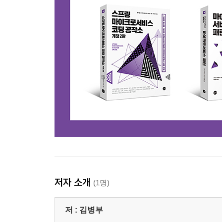
__8.2.2 테이블 설계
8.3 Spring Data JPA 기능과 설정
__8.3.1 Spring Data JPA 기능
__8.3.2 Spring Data JPA 자동 설정과 필수 스프링 
__8.3.3 Spring Data JPA 설정
__8.3.4 Hikari DataSource 설정
8.4 엔터티 클래스 설계
__8.4.1 엔터티 클래스와 @Entity 애너테이션
__8.4.2 엔터티 클래스 기본 키 설정
__8.4.3 열거형과 @Enumerated
__8.4.4 Date 클래스와 @Temporal
__8.4.5 엔터티 클래스 속성 변환과 AttributeConvert
__8.4.6 엔터티 클래스 상속과 @MappedSuperClas
8.5 리포지터리 개발과 JpaRepository
저자 소개
(1명)
8.6 Spring Data JPA의 쿼리 메서드 기능
__8.6.1 메서드 이름으로 쿼리 생성
저 :
김병부
__8.6.2 예제와 테스트 케이스