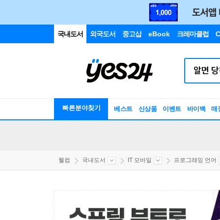
국내도서
외국도서
중고샵
eBook
크레마클럽
C
빠른분야찾기
베스트
신상품
이벤트
바이백
매
웰컴
국내도서
IT 모바일
프로그래밍 언어