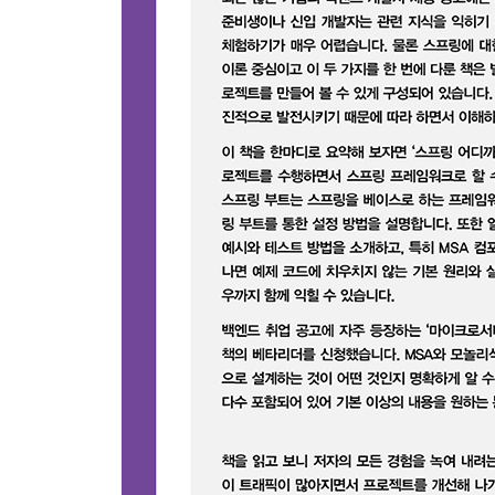
__6.7.1 Logger 선언과 사용
__6.7.2 logback-spring.xml
__6.7.3 중앙 수집 로그
6.8 애플리케이션 패키징과 실행
__6.8.1 메이븐 패키징
__6.8.2 도커 이미지 생성
7장 스프링 AOP와 테스트, 자동 설정 원리
7.1 스프링 AOP
__7.1.1 AOP 용어 정리
__7.1.2 어드바이스 종류와 설명
__7.1.3 스프링 AOP와 프록시 객체
__7.1.4 포인트 컷과 표현식
__7.1.5 JoinPoint와 ProceedingJoinPoint
__7.1.6 관점 클래스 예제
__7.1.7 애너테이션을 사용한 AOP
7.2 스프링 부트 테스트