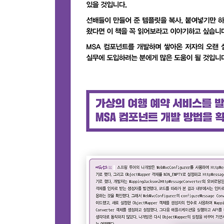
__3.8.2 @Lazy 애너테이션
3.9 스프링 투어가 오해한 스프링 빈
4장 스프링 웹 MVC 개요
4.1 HTTP 프로토콜
__4.1.1 HTTP 상태 코드
__4.1.2 HTTP 특징
4.2 스프링 웹 MVC 프레임워크
__4.2.1 MVC 패턴
__4.2.2 DispatcherServlet
__4.2.3 서블릿 스택과 스레드 모델
__4.2.4 스프링 부트 설정
4.3 REST-API 설계
__4.3.1 HTTP 메서드별 REST-API 예제
__4.3.2 REST-API 특성과 설계
4.4 간단한 REST-API 예제
__4.4.1 @ResponseBody와 HttpMessageConverte