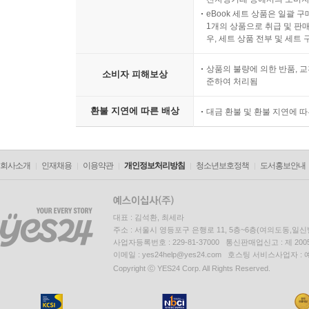
eBook 세트 상품은 일괄 
1개의 상품으로 취급 및 판매
우, 세트 상품 전부 및 세트
상품의 불량에 의한 반품, 교
소비자 피해보상
준하여 처리됨
환불 지연에 따른 배상
대금 환불 및 환불 지연에 
회사소개
인재채용
이용약관
개인정보처리방침
청소년보호정책
도서홍보안내
대표 : 김석환, 최세라
주소 : 서울시 영등포구 은행로 11, 5층~6층(여의도동,일신
사업자등록번호 : 229-81-37000 통신판매업신고 : 제 200
이메일 : yes24help@yes24.com 호스팅 서비스사업자 :
Copyright ⓒ YES24 Corp. All Rights Reserved.