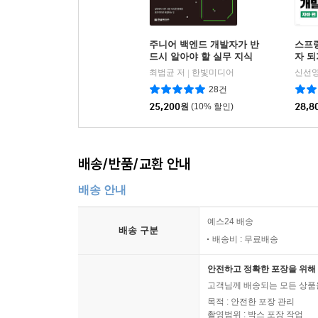
주니어 백엔드 개발자가 반
스프링
드시 알아야 할 실무 지식
자 되기
최범균 저
한빛미디어
신선영
|
28건
25,200
원
(10% 할인)
28,8
배송/반품/교환 안내
배송 안내
예스24 배송
배송 구분
배송비 : 무료배송
안전하고 정확한 포장을 위해 
고객님께 배송되는 모든 상품을
목적 : 안전한 포장 관리
촬영범위 : 박스 포장 작업