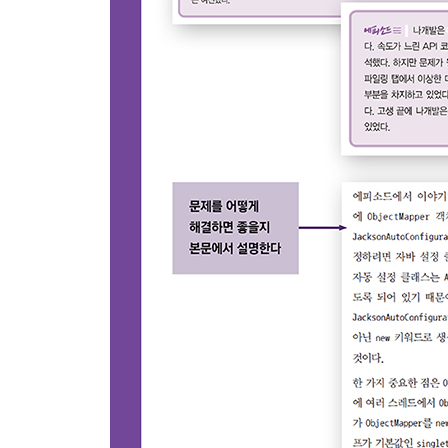
5장 스프링 MVC를 이용한 REST-API 개발
5.1 REST-API: GET, DELETE 메서드 매핑
__5.1.1 호텔 정보 조회 API 명세서
__5.1.2 Controller 클래스 구현
__5.1.3 @GetMapping 애너테이션
__5.1.4 @PathVariable 애너테이션
__5.1.5 @RequestParam 애너테이션
__5.1.6 @DeleteMapping 애너테이션
5.2 REST-API 응답 메시지 처리
__5.2.1 @JsonProperty와 @JsonSerialize 
__5.2.2 JsonSerializer와 JsonDeserializer 예제
__5.2.3 @JsonFormat 애너테이션
__5.2.4 열거형 클래스 변환
5.3 REST-API POST, PUT 매핑
5.4 ResponseEntity 응답과 Pageable, Sort 클래스
__5.4.1 ResponseEntity 클래스