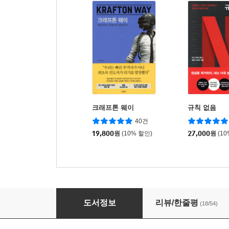
크래프톤 웨이
규칙 없음
40건
19,800
원
(10% 할인)
27,000
원
(1
유난한 도전
도서정보
리뷰/한줄평
(18/54)