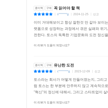
---「5장 ‘위대한 도전이라는 신호’」중에서
꼭 읽어야 할 책
종이책
구매
s*******g
2024-11-25
신고
|
|
|
이승건은 간편송금 서비스를 시작한 초창기부터 정
이미 거대해보이고 항상 잘한것 만 같아 보이는 
거래를 맡기는 금융 서비스이기 때문이다. 청와대와
랫폼으로 성장하는 과정에서 겪은 실패와 위기,
한 것이 토스 론칭 1년 만인 2016년이었다. 몇
전한다. 토스의 독특한 기업문화와 도전 정신을
막대한 투자였다. 신용석을 만난 이승건은 대뜸 “P
든 국제 정보보안 표준인데, 국내 카드사 중에도 취
이 리뷰가 도움이 되었나요?
창업자가 먼저 의지를 보이는 것이 인상적이었다. 보
후 회사 전반의 보안 정책을 세웠고, 토스팀은 이를 
벨1을 취득했다. 이승건은 이것을 능가하는 가슴 
유난한 도전
종이책
구매
신부 장관이 표창하는 정보보호대상을 받자”는 것이
c********g
2023-12-09
신고
|
|
|
---「5장 ‘위대한 도전이라는 신호’」중에서
토스라는 회사가 어떻게 만들어졌는지, 그리고 
럼 토스는 한 부분에 안주하지 않고 계속적으로
2021년 6월, 토스는 기업가치 74억 달러에 462
"혁신"의 정신에 대해서, 그리고 스타트업이 
오래전부터 토스에 증권과 은행 서비스를 장착한 금
안 정체했던 것도 그런 이유였다. 이승건이 말하는
이 리뷰가 도움이 되었나요?
용자가 순식간에 수백만 명으로 불어나는 것을 목격