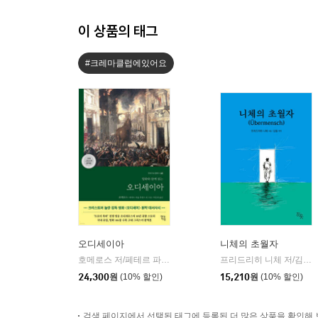
이 상품의 태그
#크레마클럽에있어요
오디세이아
니체의 초월자
호메로스 저/페테르 파울 루벤스 그림/박문재 역
현대지성
프리드리히 니체 저/김철 편역
|
24,300
원
(10% 할인)
15,210
원
(10% 할인)
검색 페이지에서 선택된 태그에 등록된 더 많은 상품을 확인해 