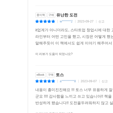
화를 불러일으킬지 비로소 내다볼 수 있게 됐다. 그
른 앱을 열 필요가 없겠구나.”
유난한 도전
종이책
구매
---「6장 ‘혁신에는 시작도 끝도 없다’」중에서
w*******2
2023-09-27
신고
|
|
|
it업계가 아니더라도, 스타트업 창업시에 대한
출범한 지 얼마 되지 않은 토스뱅크의 신뢰도가 치명
라인부터 어떤 고민을 했고, 시장은 어떻게 했
은 점점 현실화되고 있었다. 최대한 오랫동안 약속을
말해주듯이 이 책에서도 쉽게 이야기 해주어서
지로 정한 것은, 정책 변화로 영향을 받는 사용자 
토스뱅크 계좌에 넣어둔 고객은 전체 가입자의 1% 
이 리뷰가 도움이 되었나요?
는 순간 제가 가진 모든 걸 뱉어내야만 했어요. 그
그랬지만, 그때는 정말 어려웠어요. 뱅크팀은 물론이
익이 되는 방향으로 최대한 버텨보기로 선택할 수 있
토스
eBook
구매
익을 우선하는 태도가 홍민택이 생각하는 기업가정신
a**********8
2023-09-07
신고
|
|
|
속할 수 있다. 선의에 부합하는 제품과 서비스를 계
의 테크 헤드 박준하는 “토스다운 결정이었다”고 말
내용이 흥미진진해요 !!! 토스 너무 유용하게
자는 의견도 냈었어요. 민택 님이 DRI를 가지고 
군요 !!!! 감사함을 느끼고 쓰고 있습니아!!
순히 과감한 것이 아니라, 논리적으로 따져봤을 때 
반성하게 됐습니다!! 도전을두려워하지 않고 실
이요.”