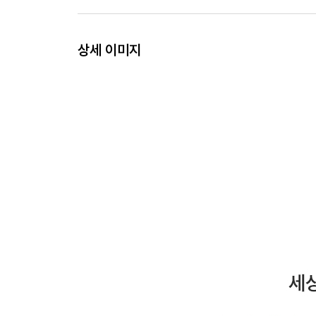
금융 플랫폼의 선한 영향력
성장통
토스팀 PO의 핵심역량
상세 이미지
4장 로드바이크가 불편한 이유
속도의 이면
횡적인 혁신
에픽 그로스
유니콘이 되다
고객의 미친 만족감
5장 위대한 도전이라는 신호
야수성을 되찾다
스케일업 전략
판이 짜여지다
자유 항해의 가능성