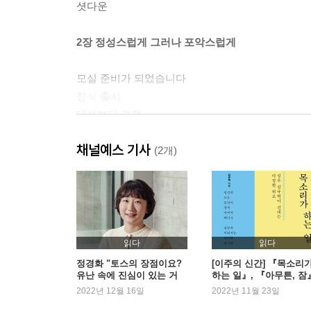
셧다운
2장 정성스럽게 그러나 포악스럽게
모실 준비가 되었습니다
정식 출시
태생부터 경쟁
무너진 수익모델
채널예스 기사
송금을 넘어 금융 플랫폼으로
(2개)
그렇게 우리는 실패하지만 결국 성공한다
토스팀의 핵심가치
3장 세상에서 가장 빨리 크는 스타트업
읽다
읽다
실리콘밸리에서 흘린 눈물
정경화 "토스의 장점이요?
[이주의 신간] 『목소리
유난 속에 진심이 있는 거
하는 일』, 『아무튼, 잠
탈퇴 러시
죠"
외
2022년 12월 16일
2022년 11월 23일
목표는 대담하게, 실행은 다다다다