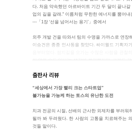
다. 처음 약속했던 아르바이트 기간 두 달이 끝나갈 
업의 길을 갈래.” 이름처럼 무한한 에너지를 뿜어내
---「1장 ‘선을 넘어서는 용기'」중에서
외주 개발 건을 따와서 팀의 수명을 가까스로 연장해
이승건은 종종 인사동을 찾았다. 싸이월드 기획자가 
음부터였다. 쌈지길을 오가는 수많은 사람을 관찰하다
지 않을 수도 있다’는 생각에 불안했지만, 그래도 
를 막론하고 100개쯤 됐다. 식당 메뉴 평점 매기
출판사 리뷰
동산 정보 등 대부분의 아이디어는 예선에서 탈락했
었다. 영수증을 사진 찍어 보관할 수 있는 앱, 문
“세상에서 가장 빨리 크는 스타트업”
인 리소스를 제공하고 작업 진척도를 체크할 수 있는 
불가능을 가능케 하는 토스의 유난한 도전
름 붙여 세상에 선보이게 될 아이디어도 이때 나왔다. 20
러니까 이승건과 비바리퍼블리카는 처음부터 ‘핀테
치과 전공의 시절, 선배의 근사한 외제차를 부러워하
더이상 실패하고 싶지 않아서, 대중이 좋아할 것 같
될까 봐 두려웠다. 한 사람의 고통을 치료해주는 의
이 ‘폐기 대상’이라는 라벨이 붙었다.
것들 말이다.
---「1장 ‘선을 넘어서는 용기'」중에서