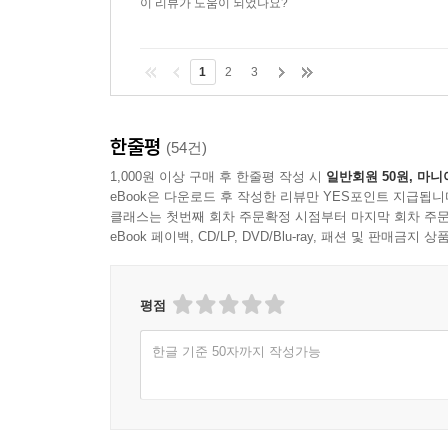
이 리뷰가 도움이 되었나요?
---「6장 ‘혁신에는 시작도 끝도 없다’」중에서
임금 체계 변경은 안팎에서 큰 관심을 받았다. 계
1
2
3
당을 추가 지급하는 비포괄임금제로의 전환이었다. 
의 근무강도에 적절한 한계선을 그어주는 역할을 했다
쯤 되었다. 근무시간에 관한 세간의 루머를 일거에 
한줄평
(54건)
율과 책임의 문화’가 사라지는 데 대한 안타까움,
1,000원 이상 구매 후 한줄평 작성 시
일반회원 50원, 마니
다. 수당을 계산해 지급하려면 개인의 근무시간을 측
eBook은 다운로드 후 작성한 리뷰만 YES포인트 지급됩니
클래스는 첫번째 회차 주문확정 시점부터 마지막 회차 주문
창출하는 것은 아니다”라고 말했다. “근무시간 측
eBook 페이백, CD/LP, DVD/Blu-ray, 패션 및 판매금
히 일하던 사람들을 갑자기 나태하게 만들거나, 일
이에 맞는 롤모델을 찾아 모방하면서 자신의 행동
존경을 보내는 문화가 자리잡혀 있습니다. 쉽사리 
평점
하는 시간, 협업 효율이라는 요소가 골고루 영향을
적정하게 조절할 수 있을 거라고 봐요. 그러면 토스
한글 기준 50자까지 작성가능
---「6장 ‘혁신에는 시작도 끝도 없다’」중에서