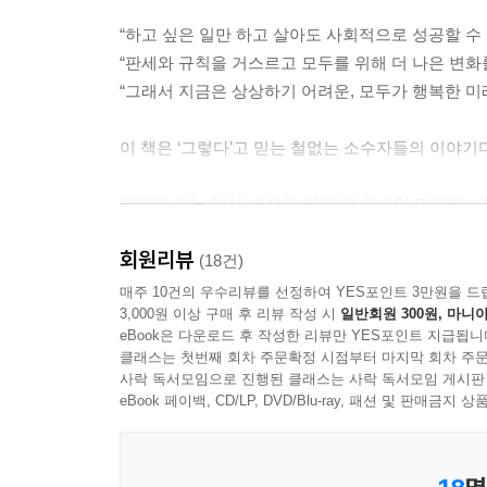
“하고 싶은 일만 하고 살아도 사회적으로 성공할 수 
마케팅 예산은 월 최대 2000만 원이었다. 하준백
“판세와 규칙을 거스르고 모두를 위해 더 나은 변화
통해 배우자’, 목표는 3개월 내 100만 사용자 달성
“그래서 지금은 상상하기 어려운, 모두가 행복한 미
대에서 반응이 있을지 모르잖아요. 만14세부터 65
은 광고비를 태웠어요. 나머지 광고는 끄고요. 생각
이 책은 ‘그렇다’고 믿는 철없는 소수자들의 이야기다
나 인정받고 싶다는 마음보다는, 토스라는 가치 있
---「2장 ‘정성스럽게 그러나 포악스럽게’」중에서
병원을 여는 대신 세상을 바꿀 앱 하나만 만들어보자
번의 실패 끝에 겨우 찾아낸 ‘간편송금’이라는 
고객과의 거리가 가장 가까운 사람이 돈을 가장 많
회원리뷰
시중은행과 제휴 맺기까지 꼬박 3년이 걸렸다.
(18건)
멜론 등 유통업체에 돌아간다는 것은 이미 오래된 
인터넷은행에 멋모르고 뛰어든 탓에 고난은 계속됐
매주 10건의 우수리뷰를 선정하여 YES포인트 3만원을 드
해 고객과의 접점을 늘려가고 있었다. 이승건은 질
3,000원 이상 구매 후 리뷰 작성 시
일반회원 300원, 마니아
그래서인지 토스팀 사람들은 유난했다. ‘토스 한
있는 건 누구지?’ 없었다. 은행, 보험사, 카드사
eBook은 다운로드 후 작성한 리뷰만 YES포인트 지급됩니
퇴근해도 아침이면 1분 1초라도 빨리 사무실에 달려
히 많았다. 은행들이 내놓는 예·적금 및 대출 상품
클래스는 첫번째 회차 주문확정 시점부터 마지막 회차 주문
제품을 출시한 날에도 ‘그동안 고생했다’고 격려하
사락 독서모임으로 진행된 클래스는 사락 독서모임 게시판
도 시장을 독식하지 못했다.
아픔도 잊게 한다고 했다. 끝의 끝까지 파내려가
eBook 페이백, CD/LP, DVD/Blu-ray, 패션 및 판매금
---「2장 ‘정성스럽게 그러나 포악스럽게’」중에서
할까? 이 책은 이 질문의 답을 구하는 과정이기도 하
토스가 국내에서 처음으로 무료 신용조회 서비스를 
“위대한 성취는 위대한 문화로부터”