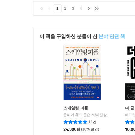
1
2
3
4
이 책을 구입하신 분들이 산
분야 연관 책
스케일링 피플
더 골 
클레어 휴스 존슨 저/이길상,고영훈 역
세종
|
11건
24,300
원
(10% 할인)
18,0