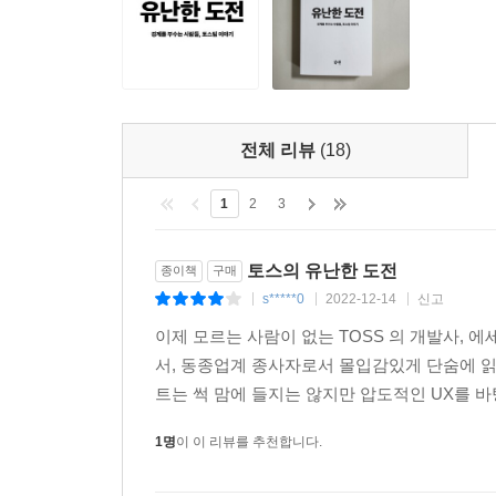
‘좋은 동료가 최고의 복지’라는 말이 있다. 자기
“우리는 여기까지 처음 와보았습니다. 내년에는 생각
느낌은 충만하기 그지없지만, 좀처럼 누리기 어려
난한 도전을 극복해야 할 것입니다. 그것은 우리의 
있다면 이 책에서 영감을 얻어보는 것은 어떨까.
을 주고,아무도 꿈꾸지 못했던 수준의 제품을 개발하
이야기가 뜨거운 동기부여가 될 것이다.
의 신의를 끝까지 지켜내며, 자율과 책임의 문화 
드는 것인 까닭입니다.”
전체 리뷰
(18)
---「5장 ‘위대한 도전이라는 신호’」중에서
1
2
3
많은 토스팀원들은 이날을 토스 문화의 정수가 발현
요지표의 중요도를 깊이 이해했다. 회사 경영과 
토스의 유난한 도전
종이책
구매
상관이 없었지만, 팀 전체가 중요하게 여기는 지표
s*****0
2022-12-14
신고
|
|
|
래핑팀은 “같이하고 싶은 팀원 모이라”며 길드원을
이제 모르는 사람이 없는 TOSS 의 개발사, 에
들은 척 뭉개버리지도 않았다. 다른 사일로의 팀원들
서, 동종업계 종사자로서 몰입감있게 단숨에 
큰 임팩트를 낼 수 있는 일을 발견했으니 머뭇거릴 
트는 썩 맘에 들지는 않지만 압도적인 UX를 바
가 아니라, 잘 만들면 그야말로 ‘대박’이 될 것 
감을 발견한 아이들처럼 신나 있었다. ‘내가 원하는
1명
이 이 리뷰를 추천합니다.
를 분석한 끝에 내린 자율적인 결정이었다. 긴급재
운 하루였다.