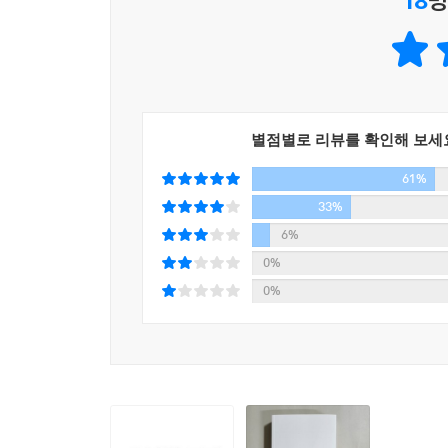
18
명
놨다. 그러고 2년 뒤, 국내 경제지에서도 ‘신용 인
더 큰 임팩트를 추구하는 사람들이 일하는 방식
6년 말 48%에서 2019년 말 53.5%로 높아지
이 내놓은 무료 신용관리 서비스가 대중화한 것이 
저자는 창업자 이승건을 비롯해 토스팀의 전현직 구성
---「3장 ‘세상에서 가장 빨리 크는 스타트업’」중에
토스의 11년을 그려냈다. 토스팀의 일원으로서
묘사했다. 데카콘(기업가치 100억 달러 이상인 스
이승건은 최준호를 위기의 순간마다 나타나는 ‘문화의
별점별로 리뷰를 확인해 보세
중차대했던 결정, 짜릿한 성공의 순간순간이 당사자
로도 많은 이들이 이승건에게 조언했다. 팀원이 많
61%
젠가 올 거라고. 50명만 넘어도 안 될 거다, 100
그 이야기들 하나하나에는 지금의 토스팀을 만든 고민
33%
노력 자체가 가치 있음을 알아주는 사람이었다. 까
맞서기 위해 몇 배 빠른 속도로 움직이며, 유연한
6%
후로도 몇 번 더 이승건에게 DM을 보냈다. “할 말이
과감한 결단은 쉽게 이루어진 것이 아니었다. 맨땅
0%
---「3장 ‘세상에서 가장 빨리 크는 스타트업’」중에
0%
이는 토스가 자랑하는 자율과 책임의 문화로 이어진
정승진은 마음먹었던 대로 토스의 역사를 썼다. 201
아닌 위대한 것을 추구하자는 가치관, 비효율과 허
400만 명에 달했다. 6개월 동안 그들이 지출한 마
실패에서 배우는 정신, 존경할 수 있는 동료, 투명
니, 그중 절반을 쓴 셈이다. 겁 없는 청년들이었다.
문화… 지나치게 이상적인 문자의 나열로 보이지만, 
안 실험할 것들을 6개월 만에 해냈고, 월 30억 원에
fastest growing startup)”이라 불릴 만큼 성장할 수
---「4장 ‘로드바이크가 불편한 이유’」중에서