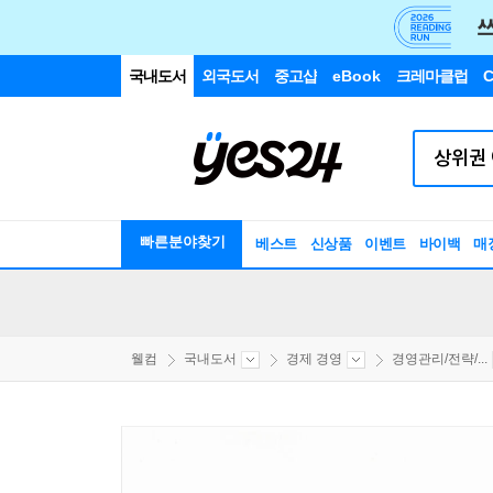
국내도서
외국도서
중고샵
eBook
크레마클럽
C
빠른분야찾기
베스트
신상품
이벤트
바이백
매
웰컴
국내도서
경제 경영
경영관리/전략/...