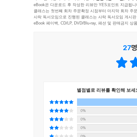
eBook은 다운로드 후 작성한 리뷰만 YES포인트 지급됩니
차이의 철학, 분석철학 등 분과별 철학자들의 생각
클래스는 첫번째 회차 주문확정 시점부터 마지막 회차 주문
된다. 그때쯤 「5분 뚝딱 인터뷰」가 열린다. 
사락 독서모임으로 진행된 클래스는 사락 독서모임 게시판
총정리를 하는 것처럼 공통되는 부분과 차이 나는
eBook 페이백, CD/LP, DVD/Blu-ray, 패션 및 판매금
역할을 한다. 특히 각 철학자들의 캐릭터가 살아 있
27
명
문과와 이과를 통합하는 철.학.툰
공대 출신 회사원 철학박사인 저자의 이력으로 인해 
〈과학철학〉, 〈언어와 구조〉, 〈윤리학〉, 〈정치
철학 유튜브 1위 「5분 뚝딱 철학」과 함께 보는 철.
별점별로 리뷰를 확인해 보세
책 뒤에는 「5분 뚝딱 철학」 유튜브 동영상 150
각각의 철학을 이해하고, 다시 유튜브 영상을 보면서
0%
0%
■ 이런 분이 읽으면 좋아요
0%
0%