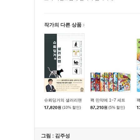
작가의 다른 상품
슈뢰딩거의 샐러리맨
꽥 만약에 1~7 세트
꽥
17,820
원
(10% 할인)
87,210
원
(5% 할인)
1
그림 :
김주성