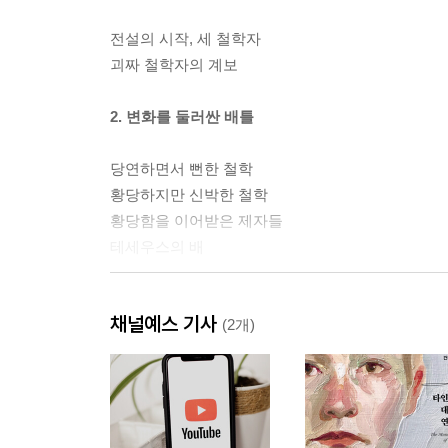
전설의 시작, 세 철학자
괴짜 철학자의 계보
2. 변화를 둘러싼 배틀
당연하면서 뻔한 철학
황당하지만 신박한 철학
황당함을 이어받은 제자들
테세우스의 배
3. 진리를 찾는 철학
채널예스 기사
(2개)
모른다는 것도 철학이다
심포지움을 사랑한 사나이
이데아를 꿈꾼 레슬러
웬만한 건 다 한 멀티플레이어