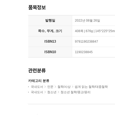
품목정보
발행일
2022년 08월 26일
쪽수, 무게, 크기
408쪽 | 676g | 145*225*25
ISBN13
9791190238847
ISBN10
1190238845
관련분류
카테고리 분류
국내도서
인문
철학/사상
쉽게 읽는 철학/대중철학
국내도서
청소년
청소년 철학/종교/윤리