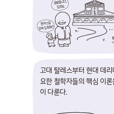
악은 평범 속에 있다
게임이론과 죄수의 딜레마
17. 인간의 새로운 발견자들
꿈의 해석
융이 스승과 결별한 이유
미움받을 용기, 그 뿌리
우리는 타자의 욕망을 욕망한다
18. 과학을 둘러싼 철학자들의 한판 승부
과학, 비과학의 경계를 나누다
과학, 믿을 수 있나?
패러다임의 전환
이성이여, 안녕
[부록] ‘5분 뚝딱 철학’ 유튜브 동영상 지도