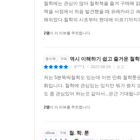
철학에는 관심이 많아 철학책을 즐겨 구매해 읽
책을 서점에서 처음 발견했을 때 유레카라고 속
미학에서 〈칸트의 판단력 비판 2-숭고함에 대하여
해되었다.철학의 시초부터 현대에 이르기까지의 
m********
2명
이 이 리뷰를 추천합니다.
역시 이해하기 쉽고 즐거운 철학
종이책
구매
d****1
2022-08-29
신고
|
|
|
저는 5분뚝딱철학도 있는데 이번 만화 철학툰
화입니다. 철학에 관심있는 있지만 뭐가 뭔지
도 좀 관심있어 하는것 같아서...은근 기대됩니다
2명
이 이 리뷰를 추천합니다.
철. 학. 툰
eBook
구매