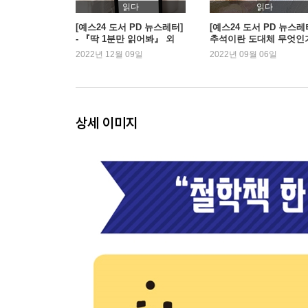
읽다
읽다
4. 중세로 가는 길목의 철학
[예스24 도서 PD 뉴스레터]
[예스24 도서 PD 뉴스레
- 『딱 1분만 읽어봐』 외
추석이란 도대체 무엇인가
『타인에 대한 연민』 외
2022년 12월 09일
2022년 09월 06일
통 속의 디오게네스
각박한 도시의 정신승리
호젓한 전원에서의 안빈낙도
상세 이미지
5. 신과 보편자를 둘러싼 배틀
마니교를 믿었던 철학자
감옥을 찾아온 철학의 여신
유일하게 터번을 쓴 철학자
시칠리아의 벙어리 황소
천년을 매달린 보편논쟁
면도날을 휘두른 철학자
6. 겪어봐야 안다는 철학