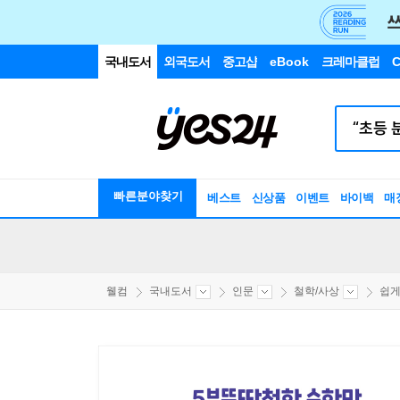
국내도서
외국도서
중고샵
eBook
크레마클럽
C
빠른분야찾기
베스트
신상품
이벤트
바이백
매
웰컴
국내도서
인문
철학/사상
쉽게 