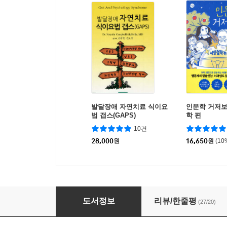
발달장애 자연치료 식이요
인문학 거저보
법 갭스(GAPS)
학 편
10건
28,000
원
16,650
원
(10
철.학.툰
도서정보
리뷰/한줄평
(27/20)