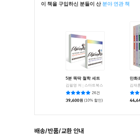
이 책을 구입하신 분들이 산
분야 연관 책
5분 뚝딱 철학 세트
만화로
김필영 저
스마트북스
김재훈
|
26건
39,600
원
(10% 할인)
44,6
배송/반품/교환 안내