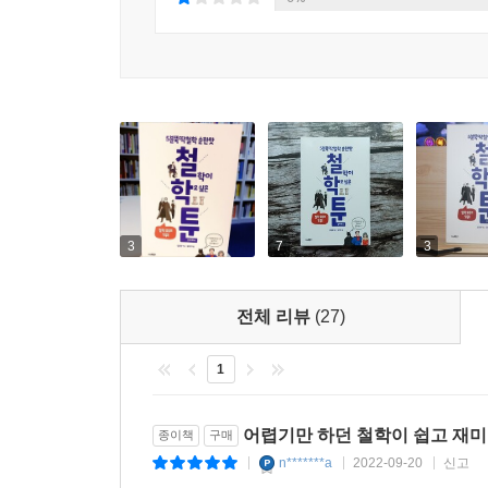
· 인문 공부를 시작하는 분
· 철학의 숲을 보고 싶은 분
· 취업/면접 준비생
· LEET(법학적성시험) 준비생
· 대입 수능/논술 준비가 필요한 중고등학생
유튜브 ‘5분 뚝딱 철학’ 구독자들의 말
철학을 포켓에 넣어 다니며, 산책할 때, 출퇴근할 때,
3
7
3
덕분에 철학과 더불어 물리학·수학·생물학에 관
전체 리뷰
(27)
유신론자가 됐고, 세상에 대한 사유의 즐거움을 일깨워
1
이번에 수능 봤는데 점심 먹을 때마다 영상을 보면
긴장이 좀 풀리기도 했습니다. 그냥 수능 때 도움받
어렵기만 하던 철학이 쉽고 재미
종이책
구매
n*******a
2022-09-20
신고
|
|
|
LEET(법학적성시험) 준비하면서 함께했는데, 시험 이