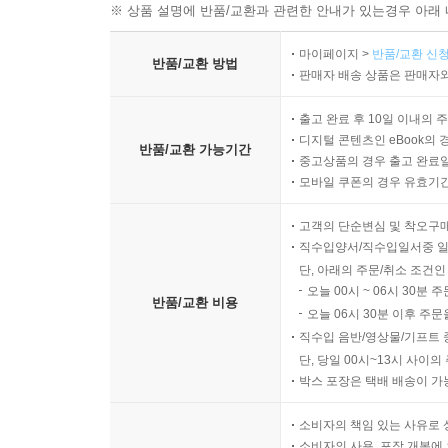
※ 상품 설명에 반품/교환과 관련한 안내가 있는경우 아래 
마이페이지 >
반품/교환 신청
반품/교환 방법
판매자 배송 상품은 판매자와
출고 완료 후 10일 이내의 
디지털 콘텐츠인 eBook의 
반품/교환 가능기간
중고상품의 경우 출고 완료일
모바일 쿠폰의 경우 유효기간(
고객의 단순변심 및 착오구
직수입양서/직수입일서중 일
단, 아래의 주문/취소 조건인
오늘 00시 ~ 06시 30분 
반품/교환 비용
오늘 06시 30분 이후 주문
직수입 음반/영상물/기프트 
단, 당일 00시~13시 사이
박스 포장은 택배 배송이 가
소비자의 책임 있는 사유로 
소비자의 사용, 포장 개봉에 