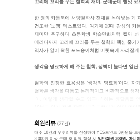
꼬리에 꼬리를 무는 철학의 재미, 군데군데 병맛 코
한 권의 카툰북에 서양철학사 전체를 녹여넣는 게 과
건조한 ‘노잼’ 텍스트였다. 여기에 20대 감성의 
재미만 추구하다 초등학생 학습만화처럼 될까 봐 
데리다까지 꼬리에 꼬리를 무는 철학의 핵심 줄기가
역사가 알이 꽉찬 포도송이처럼 머릿속에 자리잡게 
생각을 명료하게 해 주는 철학, 장벽이 높다면 일단
철학의 진정한 효용성은 ‘생각의 명료화’이다. 자
철학은 생각을 다듬고 논리적이고 비판적으로 생각
‘아, 이렇게 생각할 수도 있구나’ 하는 깨달음을
10분도 읽기 전에 잠든다고? 그렇다면 일단 만만
보고나면 그 다음은 한결 쉬워질 것이다.
회원리뷰
(27건)
철학자들의 가상토론 「5분 뚝딱 인터뷰」
매주 10건의 우수리뷰를 선정하여 YES포인트 3만원을 드
3,000원 이상 구매 후 리뷰 작성 시
일반회원 300원, 마니아