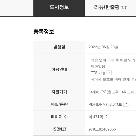
알 스웨이가트의 파이썬 프로젝트
도서정보
리뷰/한줄평
(3/1)
품목정보
발행일
2022년 06월 23일
배송 없이 구매 후 바로 읽
제한없음
이용안내
TTS 가능
저작권 보호를 위해 인쇄 기
지원기기
크레마 /PC(윈도우 - 4K 모
파일/용량
PDF(DRM) | 8.04MB
페이지 수
약 471쪽
ISBN13
9791192469065