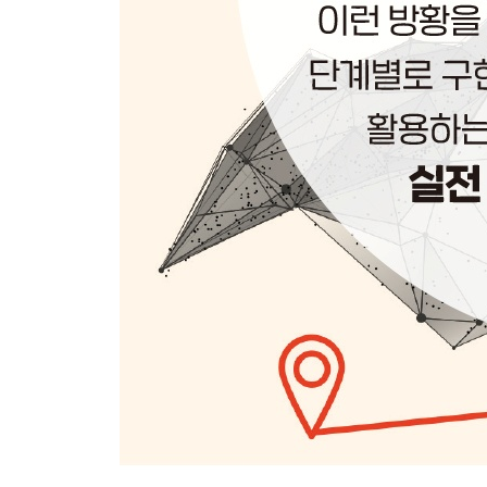
PROJECT #32 속이기
PROJECT #33 해킹 미니 게임 159
PROJECT #34 행맨과 기요틴 166
PROJECT #35 헥사 그리드 173
PROJECT #36 모래시계 176
PROJECT #37 굶주린 로봇 182
PROJECT #38 J’ACCUSE! 190
PROJECT #39 랭턴의 개미 199
PROJECT #40 리트 스피크 205
PROJECT #41 럭키 스타 209
PROJECT #42 매직 포춘 볼 217
PROJECT #43 만칼라 221
PROJECT #44 메이즈 러너 2D 228
PROJECT #45 메이즈 러너 3D 234
PROJECT #46 백만 번의 주사위 굴림에 대한 통계
PROJECT #47 몬드리안 아트 생성기 247
PROJECT #48 몬티 홀 문제 254
PROJECT #49 곱셈표 261