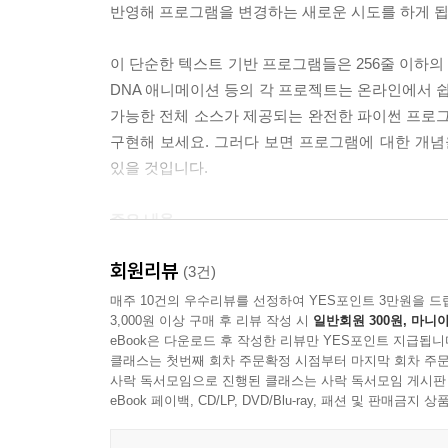
반영해 프로그램을 변경하는 새로운 시도를 하게 됩
이 단순한 텍스트 기반 프로그램들은 256줄 이하의
DNA 애니메이션 등의 각 프로젝트는 온라인에서 쉽
가능한 전체 소스가 제공되는 완전한 파이썬 프로
구현해 보세요. 그러다 보면 프로그램에 대한 개념
있을 것입니다.
주요 내용
회원리뷰
-행맨, 블랙잭 및 기타 게임으로 친구나 컴퓨터와의
(3건)
-산불 모의실험, 주사위 백만 개 굴리기, 일본 주판
매주 10건의 우수리뷰를 선정하여 YES포인트 3만원을 드
3,000원 이상 구매 후 리뷰 작성 시
일반회원 300원, 마니아
-가상 어항, 회전 큐브 및 돌아다니는 DVD 로고 
eBook은 다운로드 후 작성한 리뷰만 YES포인트 지급됩니
-1인칭 3D 미로 게임
클래스는 첫번째 회차 주문확정 시점부터 마지막 회차 주문
-ROT13 및 비즈네르와 같은 암호를 사용하여 텍
사락 독서모임으로 진행된 클래스는 사락 독서모임 게시판
eBook 페이백, CD/LP, DVD/Blu-ray, 패션 및 판매금