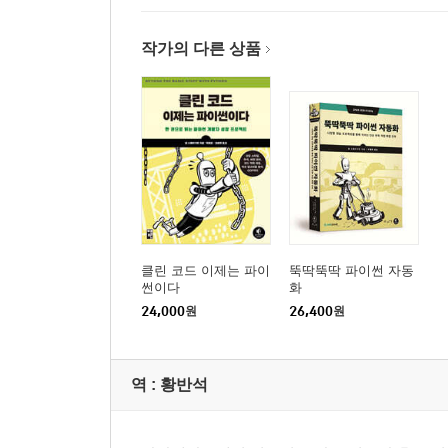
작가의 다른 상품
클린 코드 이제는 파이
뚝딱뚝딱 파이썬 자동
썬이다
화
24,000
원
26,400
원
역 :
황반석