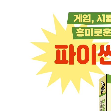
PROJECT #50 NINETY-NINE BOTTLES 264
PROJECT #51 niNety-nniinE BoOttels 267
PROJECT #52 진법 카운터 272
PROJECT #53 원소 주기율표 276
PROJECT #54 피그 라틴 281
PROJECT #55 파워볼 복권 285
PROJECT #56 소수 290
PROJECT #57 프로그레스 바 294
PROJECT #58 무지개 298
PROJECT #59 가위 바위 보 301
PROJECT #60 가위 바위 보(항상 이기는 버전) 305
PROJECT #61 ROT13 암호 309
PROJECT #62 회전하는 큐브 312
PROJECT #63 우르의 로열 게임 319
PROJECT #64 7 세그먼트 디스플레이 모듈 328
PROJECT #65 빛나는 카펫 333
PROJECT #66 간단한 치환 암호 337