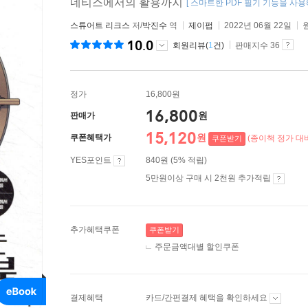
네티스에서의 활용까지
[ 스마트한 PDF 필기 기능을 사용해
스튜어트 리크스
저/
박진수
역
제이펍
2022년 06월 22일
10.0
회원리뷰(
1
건)
판매지수 36
정가
16,800원
16,800
원
판매가
15,120
원
쿠폰혜택가
(종이책 정가 대비
쿠폰받기
YES포인트
840원 (5% 적립)
5만원이상 구매 시 2천원 추가적립
추가혜택쿠폰
쿠폰받기
주문금액대별 할인쿠폰
결제혜택
카드/간편결제 혜택을 확인하세요