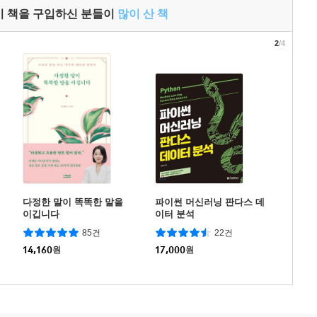
이 책을 구입하신 분들이
많이 산 책
2
/4
다정한 말이 똑똑한 말을
파이썬 머신러닝 판다스 데
이깁니다
이터 분석
85건
22건
14,160
원
17,000
원