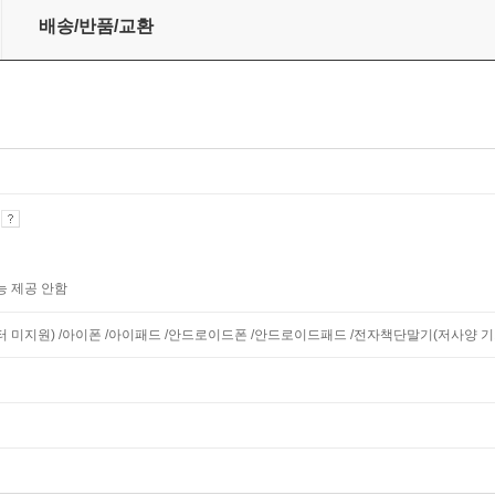
배송/반품/교환
기
능 제공 안함
니터 미지원) /아이폰 /아이패드 /안드로이드폰 /안드로이드패드 /전자책단말기(저사양 기기 