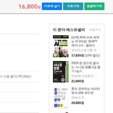
16,800
카트에 넣기
바로구매
원클릭구매
원
이 분야 베스트셀러
더보기
[단독] 뚝딱 바로 써먹
는 AI 3대장: 챗GPT ·
제미나이 · 클로드
코리아교육그룹 저
17,820
원
(10% 할인)
2026 한 권으로 끝내
는 시나공 컴활 2급 필
기+실기
벗알앤디(강윤석, 김용갑, 김우경, 김종일) 저
사용 불가) /PC(Mac)
21,600
원
혼자 공부하는 데이터
분석 with 파이썬
박해선 저
20,800
원