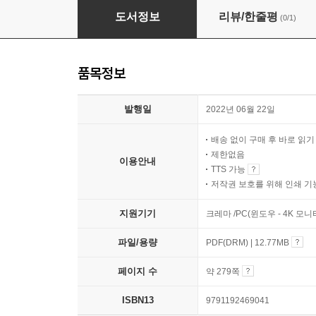
효율성이 배가되는 WSL2 가이드북
도서정보
리뷰/한줄평
(0/1)
품목정보
발행일
2022년 06월 22일
배송 없이 구매 후 바로 읽
제한없음
이용안내
TTS 가능
저작권 보호를 위해 인쇄 기
지원기기
크레마 /PC(윈도우 - 4K 모
파일/용량
PDF(DRM) | 12.77MB
페이지 수
약 279쪽
ISBN13
9791192469041