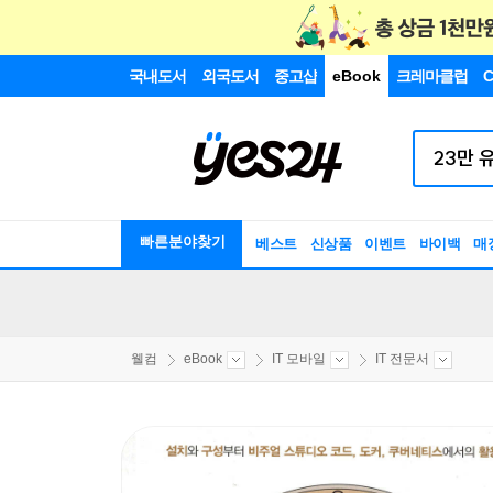
국내도서
외국도서
중고샵
eBook
크레마클럽
C
빠른분야찾기
베스트
신상품
이벤트
바이백
매
웰컴
eBook
IT 모바일
IT 전문서