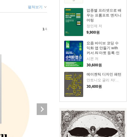
펼쳐보기
업종별 프리셋으로 배
우는 프롬프트 엔지니
어링
정민제 저
1
/4
9,900
원
요즘 바이브 코딩 수
익화 앱 만들기 with
커서 AI 마켓 등록·인
앱 결제·구독 상품
시몬 저
30,600
원
에이젠틱 디자인 패턴
안토니오 굴리 저/조진욱 역
30,400
원