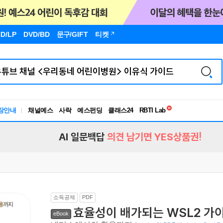
D/LP
DVD/BD
문구
/GIFT
티켓
독서유형검사
RBTI Lab
장안내
채널예스
사락
예스펀딩
클래스24
독서유형검사
AI 일문백답
의견 남기면 YES상품권!
소득공제
PDF
효율성이 배가되는 WSL2 가
eBook