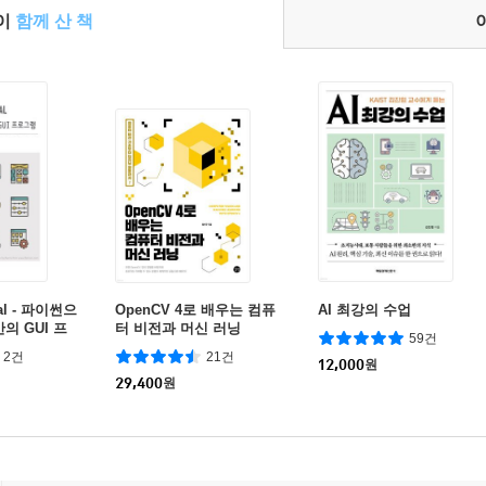
들이
함께 산 책
ial - 파이썬으
OpenCV 4로 배우는 컴퓨
AI 최강의 수업
의 GUI 프
터 비전과 머신 러닝
59건
2건
21건
12,000
원
29,400
원