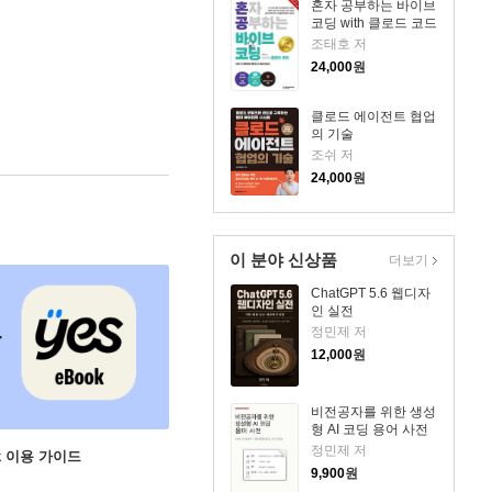
혼자 공부하는 바이브
코딩 with 클로드 코드
조태호 저
24,000
원
클로드 에이전트 협업
의 기술
조쉬 저
24,000
원
이 분야 신상품
더보기
ChatGPT 5.6 웹디자
인 실전
정민제 저
12,000
원
비전공자를 위한 생성
형 AI 코딩 용어 사전
정민제 저
ok 이용 가이드
9,900
원