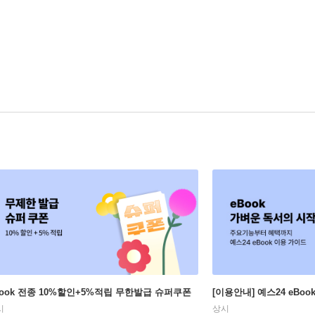
Book 전종 10%할인+5%적립 무한발급 슈퍼쿠폰
[이용안내] 예스24 eBo
시
상시