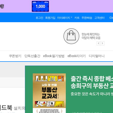
로그인
회원가입
마이페이지
카트
주문/배송
고객센터
Gl
쿠폰받기
단독선출간
eBook필기방법
eBook리더기
디지털머니
이드북
설치와 구성부터 비주얼 스튜디오 코드, 도커, 쿠버