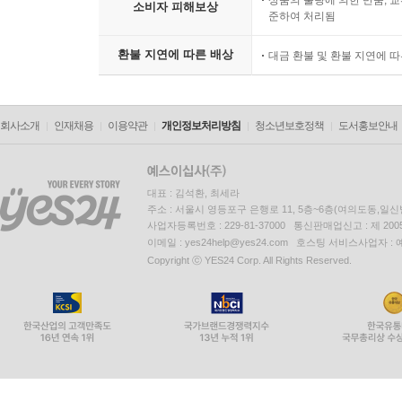
상품의 불량에 의한 반품, 교
소비자 피해보상
준하여 처리됨
환불 지연에 따른 배상
대금 환불 및 환불 지연에 
회사소개
인재채용
이용약관
개인정보처리방침
청소년보호정책
도서홍보안내
대표 : 김석환, 최세라
주소 : 서울시 영등포구 은행로 11, 5층~6층(여의도동,일신
사업자등록번호 : 229-81-37000 통신판매업신고 : 제 200
이메일 : yes24help@yes24.com 호스팅 서비스사업자 :
Copyright ⓒ YES24 Corp. All Rights Reserved.