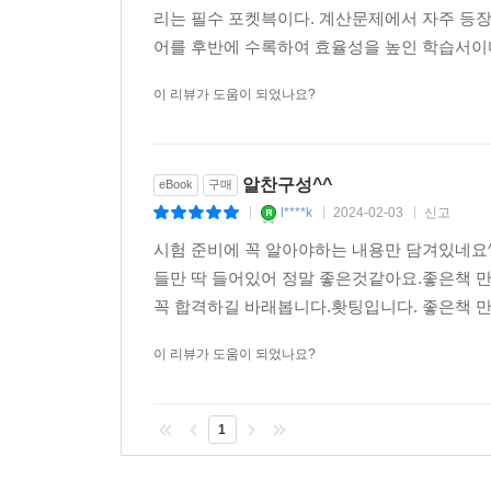
리는 필수 포켓븍이다. 계산문제에서 자주 등장
어를 후반에 수록하여 효율성을 높인 학습서이
이 리뷰가 도움이 되었나요?
알찬구성^^
eBook
구매
l****k
2024-02-03
신고
|
|
|
시험 준비에 꼭 알아야하는 내용만 담겨있네요^^
들만 딱 들어있어 정말 좋은것같아요.좋은책 
꼭 합격하길 바래봅니다.홧팅입니다. 좋은책 만
이 리뷰가 도움이 되었나요?
1