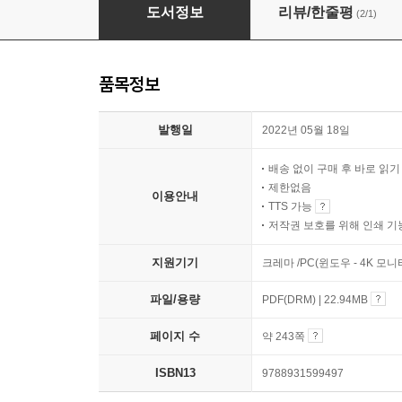
시험에 꼭 나오는 필수 전기 공식 및 용어
도서정보
리뷰/한줄평
(2/1)
품목정보
발행일
2022년 05월 18일
배송 없이 구매 후 바로 읽
제한없음
이용안내
TTS 가능
저작권 보호를 위해 인쇄 기
지원기기
크레마 /PC(윈도우 - 4K 모
파일/용량
PDF(DRM) | 22.94MB
페이지 수
약 243쪽
ISBN13
9788931599497