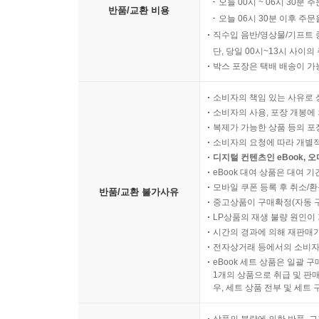
오늘 00시 ~ 06시 30분 
반품/교환 비용
오늘 06시 30분 이후 주문
직수입 음반/영상물/기프트 
단, 당일 00시~13시 사이
박스 포장은 택배 배송이 가
소비자의 책임 있는 사유로 
소비자의 사용, 포장 개봉에 
복제가 가능한 상품 등의 포장을 
소비자의 요청에 따라 개별
디지털 컨텐츠인 eBook, 
eBook 대여 상품은 대여 기
모바일 쿠폰 등록 후 취소/환
반품/교환 불가사유
중고상품이 구매확정(자동 
LP상품의 재생 불량 원인이 기
시간의 경과에 의해 재판매가
전자상거래 등에서의 소비자
eBook 세트 상품은 일괄 
1개의 상품으로 취급 및 판매
우, 세트 상품 전부 및 세트