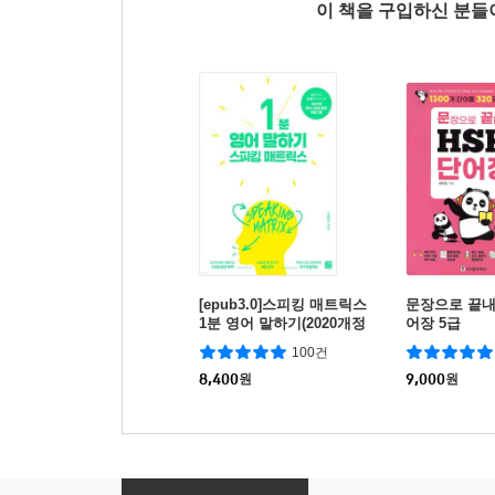
이 책을 구입하신 분
[epub3.0]스피킹 매트릭스
문장으로 끝내
1분 영어 말하기(2020개정
어장 5급
판)
100건
8,400
원
9,000
원