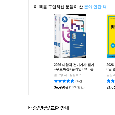
이 책을 구입하신 분들이 산
분야 연관 책
2026 나합격 전기기사 필기
202
+무료특강+온라인 CBT 문
8일 
제풀이
사 실
임규명 저
삼원북스
김진태
|
36건
36,450
원
(10% 할인)
21,0
배송/반품/교환 안내