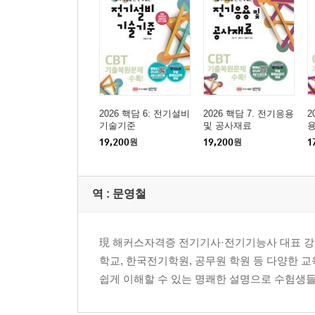
2026 핵담 6: 전기설비
2026 핵담 7. 전기응용
2
기술기준
및 공사재료
용
19,200
원
19,200
원
1
역 :
문영철
現 해커스자격증 전기기사·전기기능사 대표 강
학교, 한국전기학원, 공무원 학원 등 다양한 
쉽게 이해할 수 있는 명쾌한 설명으로 수험생들