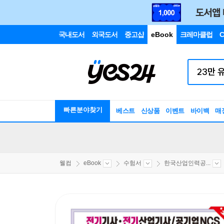
국내도서
외국도서
중고샵
eBook
크레마클럽
C
빠른분야찾기
베스트
신상품
이벤트
바이백
매
웰컴
eBook
수험서
한국산업인력공...