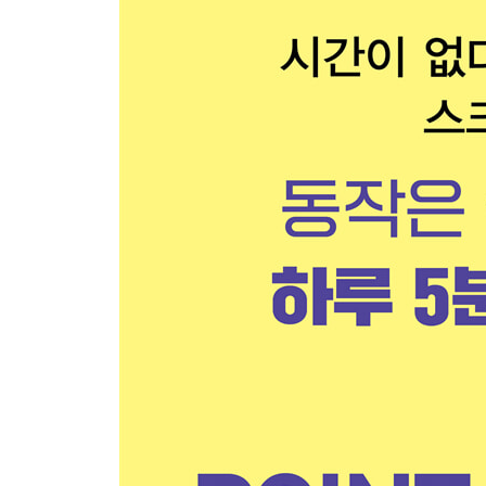
부록
짧은 시간 효과 만점
증상을 개선하는 밴드 스트레칭
피로
어깨 통증
소화불량
변비
좌골신경통
요통
하체 혈액순환
골반 균형
탄력 있는 가슴
아름다운 등허리 라인
날씬한 상체
심신의 안정