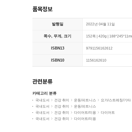
품목정보
발행일
2022년 04월 11일
쪽수, 무게, 크기
152쪽 | 420g | 188*245*11
ISBN13
9791156162612
ISBN10
1156162610
관련분류
카테고리 분류
국내도서
건강 취미
운동/피트니스
요가/스트레칭/기타
국내도서
건강 취미
운동/피트니스
국내도서
건강 취미
다이어트/미용
다이어트
국내도서
건강 취미
다이어트/미용