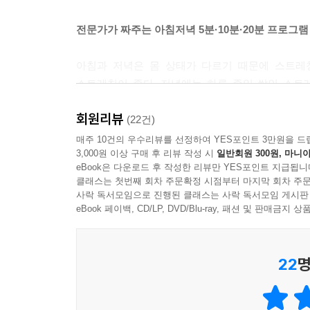
전문가가 짜주는 아침저녁 5분·10분·20분 프로그램
아침과 저녁은 몸 상태가 다르기 때문에 스트레
스트레칭이 좋다. 저녁에는 하루 종일 쌓인 스트
저녁에 좋은 스트레칭 동작을 소개하고, 각각 5분·
회원리뷰
프로그램을 선택해 그대로 따라 하면 된다. 꾸준히 
(22건)
매주 10건의 우수리뷰를 선정하여 YES포인트 3만원을 드
3,000원 이상 구매 후 리뷰 작성 시
일반회원 300원, 마니아
요통, 변비 등 증상을 완화하는 밴드 스트레칭도 소
eBook은 다운로드 후 작성한 리뷰만 YES포인트 지급됩니
통해 동영상도 볼 수 있다. 저자가 동작을 상세하게
클래스는 첫번째 회차 주문확정 시점부터 마지막 회차 주문
보기 어려운 경우에도 동영상만으로 충분하다.60개의
사락 독서모임으로 진행된 클래스는 사락 독서모임 게시판
eBook 페이백, CD/LP, DVD/Blu-ray, 패션 및 판매금
아침저녁 5분·10분·20분 스트레칭 프로그램
아침과 저녁에 틈틈이 할 수 있는 5분 스트레칭과 좀
22
명
스트레칭하면 된다.
상세한 동작 사진과 꼼꼼한 설명