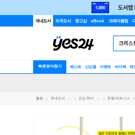
국내도서
외국도서
중고샵
eBook
크레마클럽
C
빠른분야찾기
베스트
신상품
이벤트
바이백
매
웰컴
국내도서
건강 취미
운동/피트니스