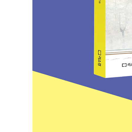
다리 올려 당기기
돌고래 스트레칭
상체 올려 비틀기
뱀 자세
메뚜기 자세
엎드린 활 자세
스위밍
컬 업
브리지
가위 자세
해피 베이비
사이클링
누워서 비틀기
쟁기 자세
모관 운동
휴식 자세