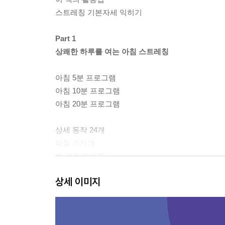
스트레칭 기본자세 익히기
Part 1
상쾌한 하루를 여는 아침 스트레칭
아침 5분 프로그램
아침 10분 프로그램
아침 20분 프로그램
상세 동작 24개
아침 기지개
수 기운 마사지
무릎 끌어안기
상세 이미지
몸통 들기
목 스트레칭
어깨 돌리기
옆구리 늘이기