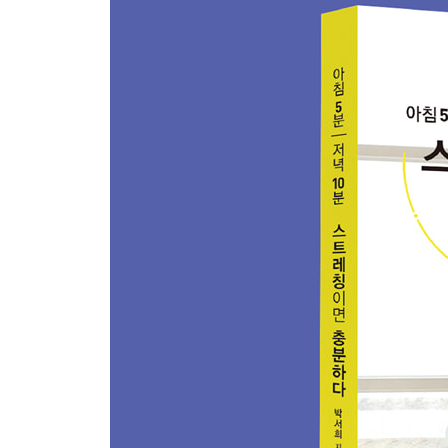
Part 2
하루의 피로를 풀어주는 저녁 스트레칭
저녁 5분 프로그램
저녁 10분 프로그램
저녁 20분 프로그램
상세 동작 24개
한발로 균형 잡기
뒤로 합장해 상체 숙이기
의자 자세
추 운동
사이드 스트레칭
작은 물구나무
아기 고양이
고양이 기지개