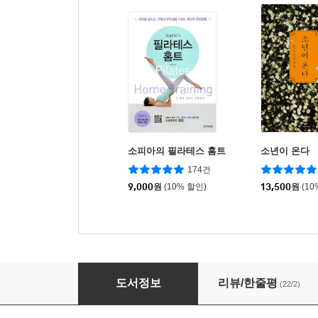
소피아의 필라테스 홈트
소년이 온다
174건
9,000
원
(10% 할인)
13,500
원
(10
스트레칭이면 충분하다
도서정보
리뷰/한줄평
(22/2)