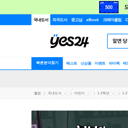
국내도서
외국도서
중고샵
eBook
크레마클럽
C
빠른분야찾기
베스트
신상품
이벤트
바이백
매
웰컴
국내도서
어린이
1-2학년
1-