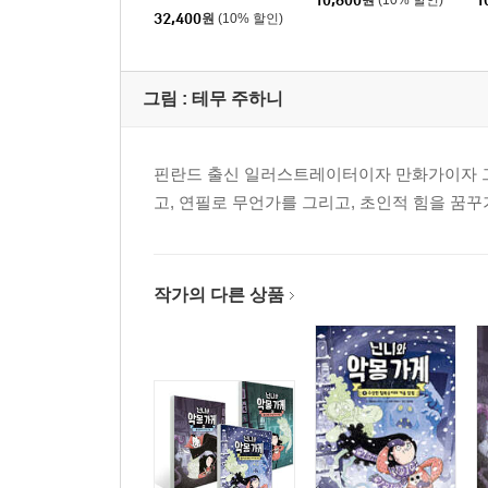
10,800
원
(10% 할인)
1
32,400
원
(10% 할인)
그림 :
테무 주하니
핀란드 출신 일러스트레이터이자 만화가이자 그
고, 연필로 무언가를 그리고, 초인적 힘을 꿈꾸
작가의 다른 상품