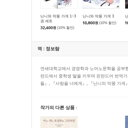
닌니와 악몽 가게 1~3
닌니와 악몽 가게 3
닌
권 세트
10,800
원
(10% 할인)
1
32,400
원
(10% 할인)
역 :
정보람
연세대학교에서 경영학과 노어노문학을 공부했
란드에서 중학생 딸을 키우며 핀란드어 번역가로
들』, 『사랑을 너에게』, 『닌니의 악몽 가게
작가의 다른 상품