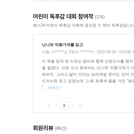
겁 없는 소녀, 어설픈 유령, 불쌍하기까지 한 몬스터
상상을 깨부수고 용기와 웃음을 날리다
어린이 독후감 대회 참여작
(1개)
『닌니과 악몽 가게 1권 - 끔찍한 간지럼 가루의
예스24 어린이 독후감 대회에 응모된 이 책의 독후감입니다
스스로 돈을 벌겠다고 생각한 걸 보니 여간 똑 부
없는 건지 용감하기까지 하고요.
닌니와 악몽가게를 읽고
서울 서******교 2학년 i*******n
2022-08-30
제19회 
|
|
닌니는 악몽 가게에서 이름만큼 이상한 할아버지, 녹
이 책을 읽게 된 이유는 엄마와 함께 선정도서를 찾아
만납니다. 주인 할아버지는 ‘간지럼 가루’ 때문에 쉴
을 빌렸다. 선정 도서 중에서는 닌니와 악몽가게가 가
없는 뢸리스는 수상한 짓만 하고 있지요.
페르차, 그리고 말이 안되는 보라색깔 문어도 있어 
드러누워 웃고 있었는데 그 때 초록색 몸을 가진 "
이 책에서는 연약한 소녀, 무서운 유령, 끔찍한 몬
"...
더보기
어설픈 유령, 끔찍하긴커녕 불쌍해 보이는 몬스터들
1
재미있는 삽화, 매력적인 스토리
그림책에서 읽기책으로 넘어가는 아이들에게 적합
회원리뷰
(66건)
「닌니와 악몽 가게」 시리즈는 어린이들이 좋아