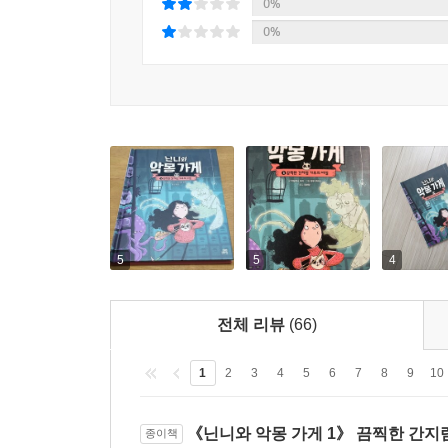
0%
0%
5
5
4
전체 리뷰
(66)
1
2
3
4
5
6
7
8
9
10
《닌니와 악몽 가게 1》 끔찍한 간지
종이책