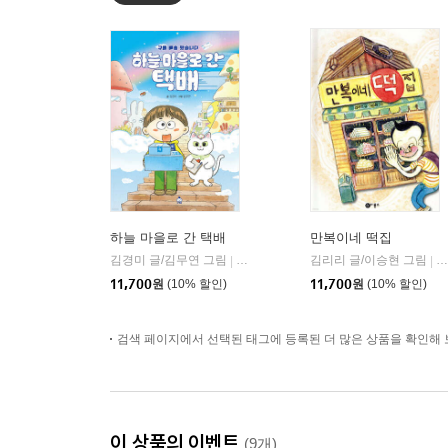
하늘 마을로 간 택배
만복이네 떡집
김경미 글/김무연 그림
슈크림북
김리리 글/이승현 그림
비
|
|
11,700
원
(10% 할인)
11,700
원
(10% 할인)
검색 페이지에서 선택된 태그에 등록된 더 많은 상품을 확인해 
이 상품의 이벤트
(9개)