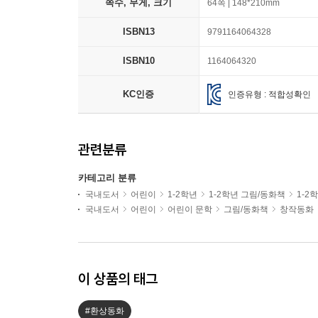
쪽수, 무게, 크기
64쪽 | 148*210mm
ISBN13
9791164064328
ISBN10
1164064320
KC인증
인증유형 : 적합성확인
관련분류
카테고리 분류
국내도서
어린이
1-2학년
1-2학년 그림/동화책
1-2
국내도서
어린이
어린이 문학
그림/동화책
창작동화
이 상품의 태그
#환상동화