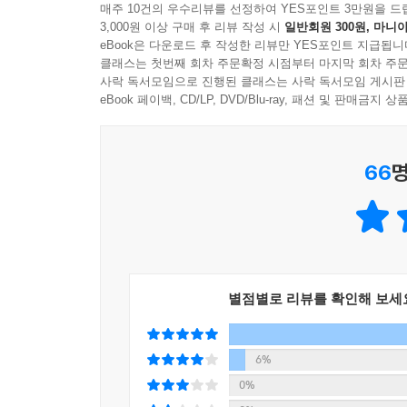
매주 10건의 우수리뷰를 선정하여 YES포인트 3만원을 드
적합합니다. 그림책에서 동화책으로 읽기 독립을 해
3,000원 이상 구매 후 리뷰 작성 시
일반회원 300원, 마니아
eBook은 다운로드 후 작성한 리뷰만 YES포인트 지급됩니
클래스는 첫번째 회차 주문확정 시점부터 마지막 회차 주문
그림책은 짧게 느껴지고 본격 읽기책은 아직 부담스럽
사락 독서모임으로 진행된 클래스는 사락 독서모임 게시판
미로찾기를 하듯 눈이 빙빙 돌아가는 악몽 가게 내
eBook 페이백, CD/LP, DVD/Blu-ray, 패션 및 판매금
다음 스토리가 궁금해지는 박진감 넘치는 글로 한 
전 세계 23개국 판권 계약,
66
명
세계 아이들이 환호하는 신감각 판타지 동화책
「닌니와 악몽 가게」 시리즈의 두 작가 막달레나
막달레나 하이의 글에, 만화적인 요소가 강한 테무
별점별로 리뷰를 확인해 보세
상상력이 돋보이는 「닌니와 악몽 가게」 시리즈는 
판타지 동화책입니다. 판타지와 유머가 유쾌하게 
못한 소름을 여러분도 즐겨 보세요.
6%
0%