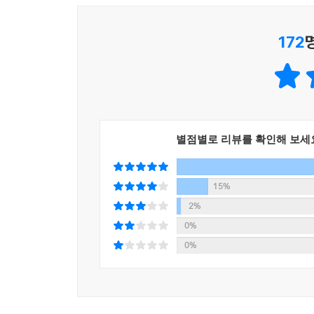
을 존경하고 사랑합니다.
털어놓는다.
--- p.264 「헤르만 헤세를 기억하면서」 중에서
172
시뿐만 아니라 에세이에서도 이해인 수녀는 죽음
너무 더워서 꼼짝하기 싫더라도 쉼 없이 책은 읽어야
꿈길에도 자주 죽음을 묵상하게 됩니다. 수녀원 
다. 자주자주 쉬고 싶어 하는 나의 몸에게도 경고를 
들리는 소식은 계속 아프고 슬픈 것들뿐이니 마음이
여름 더위에 공동체 안에서 사람들은 극히 사소한 일
두려움을 극복한다. 〈거울 앞에서〉는 “오늘도 이렇게
기가 필요하다.
마무리하고, 〈시간의 새 얼굴〉에서는 “시간은 언제
별점별로 리뷰를 확인해 보세
오는 거라고/ 살아 있는/ 내가 웃으며 말하겠다/ 
--- p.342 「2021년 7월 20일 일기」 중에서
만난다/ 희망을 믿으면 희망이 온다/ 슬픔도 희망이 
15%
오랜 장마 끝에/ 마당에 나가/ 빨래를 널다
2%
처음으로 만난/ 햇빛의 고요/ 햇빛의 향기
0%
하도 황홀하여/ 눈이 멀 뻔했네
0%
다시 한번/ 살아 있는 기쁨/ 숨을 쉬는 희망
자꾸 자꾸/ 웃음이 나네
- 이해인의 시 〈햇빛 향기〉 중에서