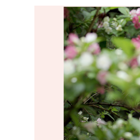
휴가 단상
태풍이 지나고
어느 거미에게 쓰는 편지
11월의 러브레터
새해의 기도
지도에는 금이 가도
마음 나누기 친구 더하기
꽃잎 둘. 시로 여는 편지
3월의 바람 속에
3월의 바람
나무의 사랑법
어느 날의 단상 1
어느 날의 단상 2
왜 그럴까, 우리는
다산의 말