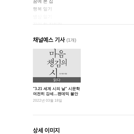
꿈에 본 집
행복 일기
병상 일기
꽃잎 한 장처럼
한 편의 시처럼
채널예스 기사
아픔이 준 선물
(1개)
추억 일기
어머니의 주민등록증
코로나19의 선물
어느 날의 일기 1
이기적인 기도
읽다
수도원 일기 1
"3.21 세계 시의 날" 시문학
여전히 강세…팬데믹 불안
수도원 일기 2
속 시집 판매 증가
2022년 03월 18일
고맙다는 말
편지
어떤 일기
눈을 감는 일
상세 이미지
어느 날의 일기 2