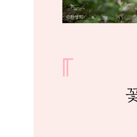
아름다운 모습
어떤 행복
어떤 결심 하나
평화로 가는 길은
7월은 치자꽃 향기 속에
비 온 뒤 어느 날
어떤 죽은 이의 말
사랑의 의무
오늘의 행복
침묵
빈 병을 사랑하며
뒷모습 보기
상처의 교훈
송년 엽서
12월은
용서의 꽃
매일 우리가 하는 말은