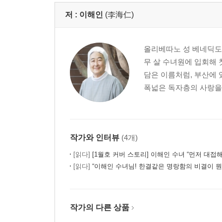
저 :
이해인
(李海仁)
올리베따노 성 베네딕도 수
무 살 수녀원에 입회해 
담은 이름처럼, 부산에 
폭넓은 독자층의 사랑을 
작가와 인터뷰
(4개)
[읽다]
[1월호 커버 스토리] 이해인 수녀 “먼저 대접해야
[읽다]
“이해인 수녀님! 한결같은 명랑함의 비결이 뭔가요?” - 『꽃이
작가의 다른 상품