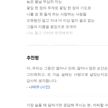
늦은 봄날 무심히 지는
인 시간으로 조금씩 변모될 수 있도록 오늘도 깨어 
꽃잎 한 장의 무게로 꽃잎 한 장의 기도로
--- p.128 「왜 그럴까, 우리는」 중에서
나를 잠 못 들게 하는 사랑하는 사람들
오랫동안 알고 지내 더 이상 말이 필요 없는
저도 질세라 분발하여 누군가에게 작은 기쁨을 전하
그들의 이름을 꽃잎으로 포개어
외출을 못 하는 대신 마음속으로 들어가 자신을 들
나는 들고 가리라 천국에까지
아준 선물 중 하나라 여기며 감사를 발견하는 오늘
--- p.140 「아름다운 모습」 중에서
- 이해인의 시 〈꽃잎 한 장처럼〉
어쩌다 가끔은 죽은 이들이 꿈속에 나타나 기도를 
추천평
“살아 있으니 또다시 봄을 맞는구나
을 것입니다. 이런 경험을 할 적마다 일상의 길 위
꽃들도 조금씩 얼굴을 보이기 시작하고……”
가 반성하곤 합니다. 매일의 삶에서 작은 사랑과 
아, 우리는 그동안 얼마나 오래, 얼마나 많은 순간
다시, 꽃으로 사랑을 노래하다
함으로 건너가는 용기일 것입니다.
그리워하고, 또 가슴 설레는 사랑으로 살았는지요
--- p.148 「어떤 행복 - 어떤 결심 하나」 중에서
감사히 생각합니다.
『꽃은 흩어지고 그리움은 모이고』, 『향기로 말을
- 나태주 (시인)
이해인 수녀가 펴낸 책 제목에는 꽃이라는 단어가 
세상을 떠난 어머니, 언니, 오빠, 그리고 다정했던
있는 꿈, 하고 싶은 말을 가장 잘 대변해 주는 시가
도 잠시 이쪽으로 휴가를 다녀갈 순 없을까요?’, 
한 장의 무게로/ 꽃잎 한 장의 기도로/ 나를 잠 못
사라지는 시간의 뒷모습을 향해 말을 걸면 그는 ‘글
가장 슬플 때 달려가면 응답해 주시는 분, 어찌할 