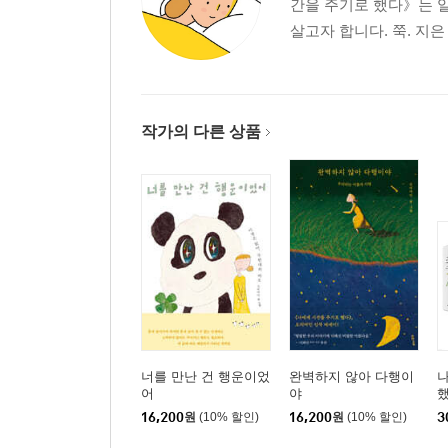
간을 주기로 했다》는 일본
살고자 합니다. 쭉. 지
작가의 다른 상품
너를 만난 건 행운이었
완벽하지 않아 다행이
어
야
했
는
16,200
원
(10% 할인)
16,200
원
(10% 할인)
3