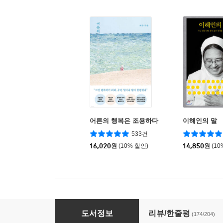
어른의 행복은 조용하다
이해인의 말
533건
16,020
원
(10% 할인)
14,850
원
(10
[예스리커버] 꽃잎 한 장처럼
도서정보
리뷰/한줄평
(174/204)