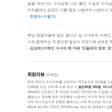
꽃잎으로 포개어/ 나는 들고 가리라/ 천국에까지”라
으니 더 많이 사랑하고 용서를 미루지 마세요’라고 
알을 먹는다는 수녀님께 나는 빨간 수실로 수녀님
--- p.197 「뒷모습 보기」 중에서
아치울에도 심었던 기쁨! 힘든 사람부터 사랑하고 
힘든 사람부터/ 사랑해야겠다
- 호원숙 (수필가)
우는 사람부터/ 달래야겠다
언젠가 쓴 이 글을 다시 읽어보면서 앞으로 어떤 모
살아 있는 동안은/ 언제 어디서나
디게 아팠지만 지나고 나면 그 상처를 꽃처럼 향기로
메마름을 적시는/ 비가 되어야겠다
이 감사할 수 있는 행복을 얻게 되었다고 말할 수 있
해남 땅끝마을에 살던 열다섯 살 소녀에게 이해인
아니 죽어서도/ 한줄기 비가 되어야겠다
--- p.204 「상처의 교훈」 중에서
시와 함께하는 게 중요한 일상이 되었기에 새로운 
- 이해인의 시 〈비 오는 날의 연가〉 중에서
- 김성래 (이해인 수녀의 팬 카페 ‘민들레의 영토’ 운
20년 전 1월 어느 날의 일기에 메모해 둔 한 구
나이 듦과 죽음에 대한 두려움,
희망의 꽃 한 송이 피어납니다.
그러나 아직 살아 있음의 기쁨으로
“결국은 언제 어디서나 사람을 사랑하는 일이 그렇게
회원리뷰
께서 항상 우선적으로 눈길을 주었던 힘없고 아프고 
(174건)
이해인 수녀는 후배 수녀가 들려준 이야기로 머리글을
--- p.243 「작은 소망」 중에서
매주 10건의 우수리뷰를 선정하여 YES포인트 3만원을 드
떠돈 가짜 뉴스 때문인가 봐요.” 1부에 실려 있
3,000원 이상 구매 후 리뷰 작성 시
일반회원 300원, 마니아
앞에서〉라는 시에서는 “아주/ 오랜만에/ 거울 앞에
eBook은 다운로드 후 작성한 리뷰만 YES포인트 지급됩니
누군가 까닭 없이 미워지고 용서가 어려울 때, 영원
클래스는 첫번째 회차 주문확정 시점부터 마지막 회차 주문
말하고, 〈꿈에 본 집〉에서는 “요즘은 자주/ 지상
리를 가볍게 합시다. 다시 길을 떠나 모든 이에게 하
사락 독서모임으로 진행된 클래스는 사락 독서모임 게시판
속에/ 그리워한다”라고, 〈행복 일기〉에서는 “행복
낭만적인 시인이면서도 쉽게 감상주의에 빠지지 않
eBook 페이백, CD/LP, DVD/Blu-ray, 패션 및 판매금
나를/ 기다리고 있을 텐데 생각하며/ 스스로 위