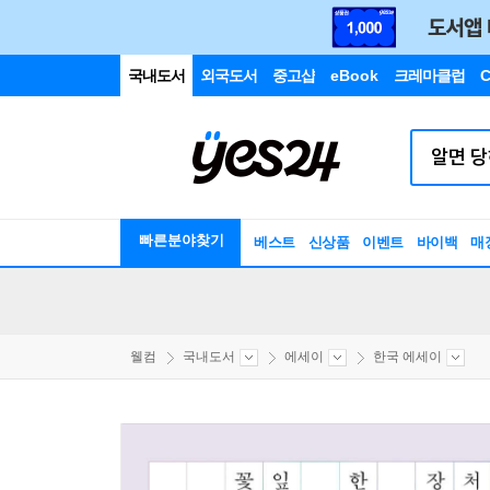
국내도서
외국도서
중고샵
eBook
크레마클럽
C
빠른분야찾기
베스트
신상품
이벤트
바이백
매
웰컴
국내도서
에세이
한국 에세이