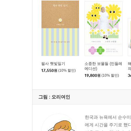
필사 햇빛일기
소중한 보물들 (민들레
해
에디션)
의
17,550
원
(10% 할인)
기
19,800
원
(10% 할인)
3
그림 :
오리여인
한국과 뉴욕에서 순수미
에게 시간을 주기로 했다