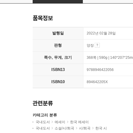
품목정보
발행일
2022년 02월 28일
판형
양장
쪽수, 무게, 크기
368쪽 | 590g | 140*207*25
ISBN13
9788946422056
ISBN10
894642205X
관련분류
카테고리 분류
국내도서
에세이
한국 에세이
국내도서
소설/시/희곡
시/희곡
한국 시