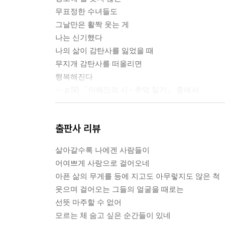
무표정한 수녀들도
그날만은 활짝 웃는 게
나는 신기했다
나의 삶이 감탄사를 잃었을 때
무지개 감탄사를 떠올리면
행복해진다
--- p.50 「이해인의 시 - 추억 일기」 중에서
이번 일을 겪으면서 우리가 다 함께 절감하는 것은 
출판사 리뷰
돌보아야 할 책임과 의무가 있다는 것, 말은 따뜻하
도 조금씩 제자리를 찾을 수 있다는 것입니다. 계
살아갈수록 나에겐 사람들이
면서 곧잘 짜증과 푸념으로 우울을 전염시키는 우리의
어여쁘게 사랑으로 걸어오네
어서라고, 앞으로 나아가라고 3월의 연둣빛 바람이
아픈 삶의 무게를 등에 지고도 아무렇지도 않은 척
--- pp.109-110 「3월의 바람 속에 - 3월의 바람」 
웃으며 걸어오는 그들의 얼굴을 때로는
선뜻 마주할 수 없어
자신의 아픔과 슬픔은 하찮은 것에도 그리 민감하면
모르는 체 숨고 싶은 순간들이 있네
먼저 나서서 해주길 바라고 미루는 사랑의 일을 제가