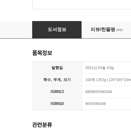
스트링치즈소녀 리보의 핑크빛 일상
도서정보
리뷰/한줄평
(9/6)
품목정보
발행일
2022년 03월 10일
쪽수, 무게, 크기
100쪽 | 252g | 120*165*15
ISBN13
8809655590346
ISBN10
9655590348
관련분류