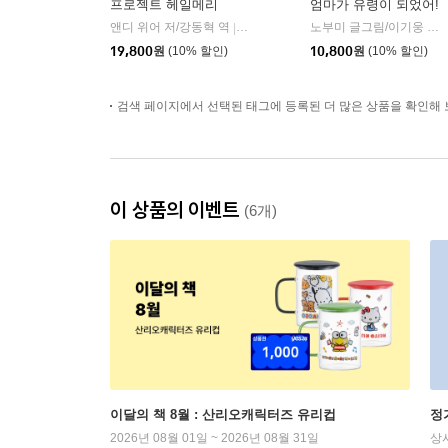
프로젝트 헤일메리
엄마가 유령이 되었어!
앤디 위어 저/강동혁 역
알에이치코리아(RHK)
노부미 글그림/이기웅 역
|
|
19,800
원
(10% 할인)
10,800
원
(10% 할인)
검색 페이지에서 선택된 태그에 등록된 더 많은 상품을 확인해 
이 상품의 이벤트
(6개)
이달의 책 8월 : 산리오캐릭터즈 유리컵
정
2026년 08월 01일 ~ 2026년 08월 31일
상