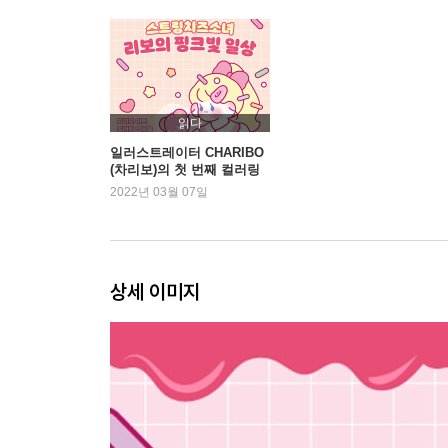
17. Ribo’s Bag _ 비밀
18. Ribo’s Camping _ 마시멜로우
19. Ribo’s Full Moon _ 소원을 말해봐
20. Ribo’s Picture _ 추억 소환
21. Ribo’s Room _ 초대
읽다
22. Ribo’s Dress Room _ 스타일
일러스트레이터 CHARIBO
(차리보)의 첫 번째 컬러링
23. Ribo’s Pink _ 스위트 홈
엽서북
2022년 03월 07일
24. Ribo’s Routine _ 피부 관리는 필수
25. Ribo’s Peace _ 힐링 요가
26. Ribo’s Pajamas _ 신나는 홈파티
27. Ribo’s Joy _ 인형의 집
상세 이미지
28. Ribo’s Challenge _ 댄스
29. Ribo’s Beauty _ 꽃의 정원
30. Ribo’s Schedule _ 고양이 집사
31. Ribo’s Hobby _ 드로잉
32. Ribo’s Call _ 남자친구
33. Ribo’s Sticker _ 몽글몽글 다꾸