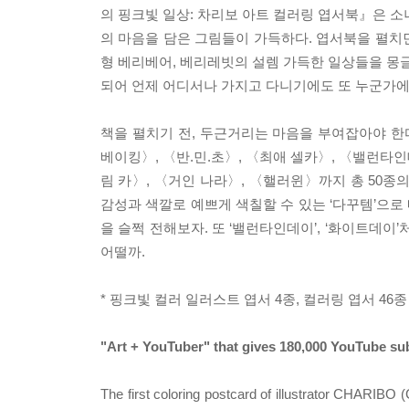
의 핑크빛 일상: 차리보 아트 컬러링 엽서북』은 소
의 마음을 담은 그림들이 가득하다. 엽서북을 펼치
형 베리베어, 베리레빗의 설렘 가득한 일상들을 몽글몽
되어 언제 어디서나 가지고 다니기에도 또 누군가
책을 펼치기 전, 두근거리는 마음을 부여잡아야 한
베이킹〉, 〈반.민.초〉, 〈최애 셀카〉, 〈밸런타
림 카〉, 〈거인 나라〉, 〈핼러윈〉까지 총 50종
감성과 색깔로 예쁘게 색칠할 수 있는 ‘다꾸템’으로 
을 슬쩍 전해보자. 또 ‘밸런타인데이’, ‘화이트데
어떨까.
* 핑크빛 컬러 일러스트 엽서 4종, 컬러링 엽서 46종
"Art + YouTuber" that gives 180,000 YouTube subs
The first coloring postcard of illustrator CHARIBO