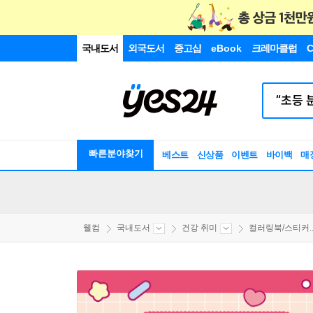
국내도서
외국도서
중고샵
eBook
크레마클럽
C
빠른분야찾기
베스트
신상품
이벤트
바이백
매
웰컴
국내도서
건강 취미
컬러링북/스티커..