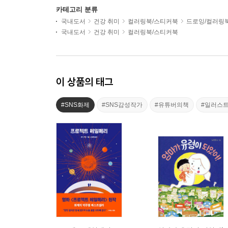
카테고리 분류
국내도서
건강 취미
컬러링북/스티커북
드로잉/컬러링
국내도서
건강 취미
컬러링북/스티커북
이 상품의 태그
#SNS화제
#SNS감성작가
#유튜버의책
#일러스