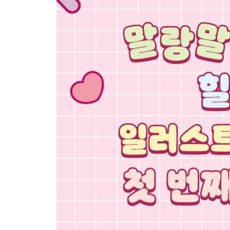
34. Ribo’s Look book _ 봄 소풍
35. Ribo’s Like _ 애정템
36. Ribo’s Cake _ 레인보우
37. Ribo’s Chocolate _ 밸런타인데이
38. Ribo’s Candy _ 화이트데이
39. Ribo’s Adventure _ 회전목마
40. Ribo’s Drive _ 드림 카
41. Ribo’s Happiness _ 생일을 축하해
42. Ribo’s Fairy Tale _ 거인 나라
43. Ribo’s Play _ 아기 인형
44. Ribo’s Study _서점
45. Ribo’s Dessert _ 베이커리
46. Ribo’s Speed _ 바쁜 가게
47. Ribo’s Costume _ 핼러윈
48. Ribo’s Winter _ 사랑스러운 산타 쿠키
49. Ribo’s Skate _ 겨울 나라
50. Ribo’s Christmas _ 산타 리보의 선물