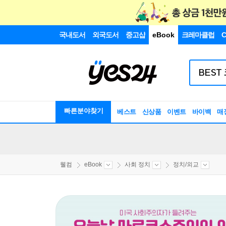
국내도서
외국도서
중고샵
eBook
크레마클럽
C
빠른분야찾기
베스트
신상품
이벤트
바이백
매
웰컴
eBook
사회 정치
정치/외교