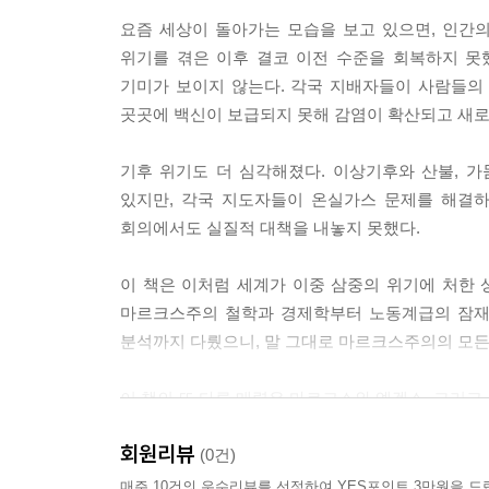
요즘 세상이 돌아가는 모습을 보고 있으면, 인간의 
위기를 겪은 이후 결코 이전 수준을 회복하지 못했
기미가 보이지 않는다. 각국 지배자들이 사람들의
곳곳에 백신이 보급되지 못해 감염이 확산되고 새로
기후 위기도 더 심각해졌다. 이상기후와 산불, 
있지만, 각국 지도자들이 온실가스 문제를 해결하려고
회의에서도 실질적 대책을 내놓지 못했다.
이 책은 이처럼 세계가 이중 삼중의 위기에 처한
마르크스주의 철학과 경제학부터 노동계급의 잠재력
분석까지 다뤘으니, 말 그대로 마르크스주의의 모든
이 책의 또 다른 매력은 마르크스와 엥겔스, 그리고
원전을 풍부하게 인용한다는 것이다. 선뜻 고전에
회원리뷰
마르크스주의의 핵심을 명쾌하고 깊이 이해하도록 
(0건)
매주 10건의 우수리뷰를 선정하여 YES포인트 3만원을 드