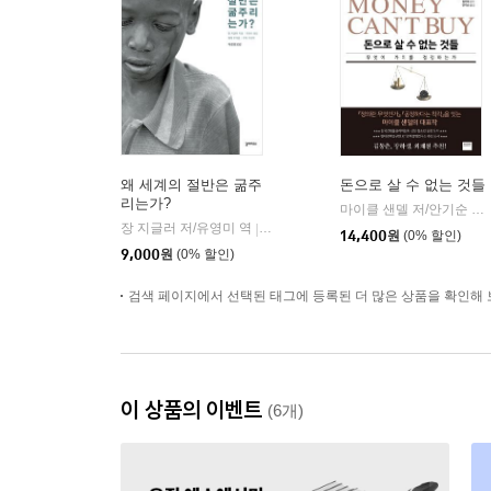
왜 세계의 절반은 굶주
돈으로 살 수 없는 것들
리는가?
마이클 샌델 저/안기순 역/김선욱 감수
장 지글러 저/유영미 역
갈라파고스
|
14,400
원
(0% 할인)
9,000
원
(0% 할인)
검색 페이지에서 선택된 태그에 등록된 더 많은 상품을 확인해 
이 상품의 이벤트
(6개)