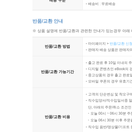
배송 구분
배송비 : 무료배송
반품/교환 안내
※ 상품 설명에 반품/교환과 관련한 안내가 있는경우 아래 
마이페이지 >
반품/교환 신청
반품/교환 방법
판매자 배송 상품은 판매자와
출고 완료 후 10일 이내의 
디지털 콘텐츠인 eBook의 
반품/교환 가능기간
중고상품의 경우 출고 완료일
모바일 쿠폰의 경우 유효기간(
고객의 단순변심 및 착오구
직수입양서/직수입일서중 일
단, 아래의 주문/취소 조건인
오늘 00시 ~ 06시 30분 
반품/교환 비용
오늘 06시 30분 이후 주문
직수입 음반/영상물/기프트 