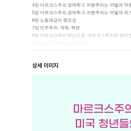
4장 마르크스주의 경제학 1: 자본주의는 어떻게 
5장 마르크스주의 경제학 2: 자본주의는 어떻게 
6장 노동계급의 중요성
7장 민주주의, 개혁, 혁명
8장 마르크스에서 레닌으로: 마르크스주의와 정치
9장 러시아 혁명: 실패한 우상?
10장 제국주의, 민족주의, 전쟁
11장 마르크스주의와 여성·성소수자·인종 차별
상세 이미지
12장 자본주의가 낳은 생태 위기
13장 사회주의 사회를 상상해 보라
부록 1 사회주의에 반대하는 흔한 주장들
부록 2 토론 주제
추천 도서
후주
찾아보기