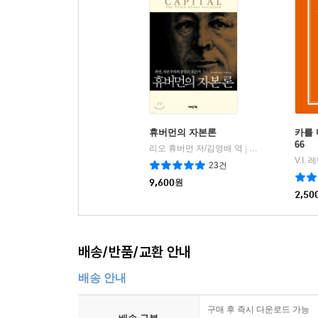
휴버먼의 자본론
카를 
66
리오 휴버먼 저/김영배 역
어바웃어북
|
V.I.
23건
9,600
원
2,50
배송/반품/교환 안내
배송 안내
구매 후 즉시 다운로드 가능