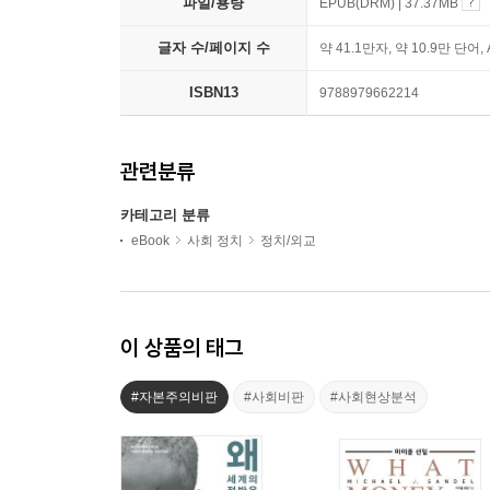
파일/용량
EPUB(DRM) | 37.37MB
글자 수/페이지 수
약 41.1만자, 약 10.9만 단어,
ISBN13
9788979662214
관련분류
카테고리 분류
eBook
사회 정치
정치/외교
이 상품의 태그
#자본주의비판
#사회비판
#사회현상분석