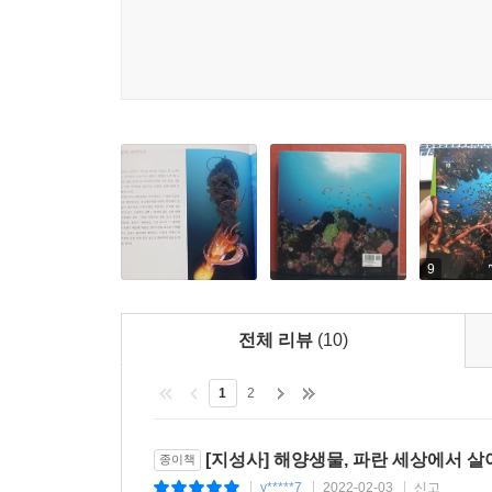
다가올 때까지 기다리기도 한다. 위를 드러내놓고
먹고 먹히는 파란 세상에서 살아남기 위해 해양
코코넛게처럼 갑각으로 무장하거나 위협을 느끼면
감각기관이 있는 얇은 막으로 패각 전체를 둘러
지느러미를 활짝 펼쳐 포식자를 놀라게 하는 등 
일부를 잘라내 재생하는 방식을 택하기도 한다.
파란 세상에는 독특한 생존 방식을 펼치는 해양생
생존 전략을 구사한다. 어마어마한 대왕조개가 패
있게 하려는 배려이며, 게는 호흡곤란을 느낄 때 
9
공간을 넓게 확보하기 위해 껍데기를 나선형으로 
전체 리뷰
(10)
이처럼 파란 세상에서 살아가는 해양생물이 펼치는
인간의 시선으로 해석하자면 그들이 존재해야만 지
1
2
존재 이유가 있으며, 여기에 인간의 이기심만 
기본적이면서도 중요한 메시지를 우리에게 전해준다.
[지성사] 해양생물, 파란 세상에서 살
종이책
y*****7
2022-02-03
신고
|
|
|