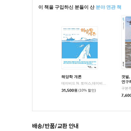
이 책을 구입하신 분들이 산
분야 연관 책
해양학 개론
갯벌
연구
데이비드 N. 토머스,데이비드 G. 보어스 공저/배진호,박소예나 공역/목정임 역
구본주
31,500
원
(10% 할인)
7,60
배송/반품/교환 안내