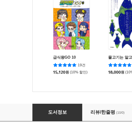
급식왕GO 10
물고기는 알고
19건
15,120
원
(10% 할인)
18,000
원
(10
해양생물, 파란 세상에서 살아가기
도서정보
리뷰/한줄평
(10/0)