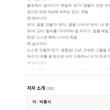
물속에서 살아가기/ 매달려 보기/ 생물이 만든 바위
검지만 파란 세상에 속하는 공간, 갯벌
02 태어나다
번식: 알을 만들다/ 번식: 몸을 나누다/ 번식: 내 
되어/ 교미: 탈피를 기다리며/ 알 지키기: 알을 매달
탄생: 스스로 헤쳐 나가다/ 죽음
03 살아가다
스스로 만들어 얻기: 광합성/ 그냥 그대로/ 그물을 치
부수기/ 위를 몸 밖으로 내어 소화하는/ 쏘기/ 찌르기
04 살아남다
방어: 갑옷으로 무장하기/ 방어: 몸에 방어벽 설치하
찔리기/ 방어: 남의 무기가 내 무기로/ 방어: 연막작전
위장: 같은 색으로 살기/ 위장: 투명하게 하기/ 위장:
저자 소개
잘리고 재생하기
(3명)
05 독특한 적응 전략
대왕조개의 비밀/ 게거품을 내다/ 나선형 껍데기를
저 :
박흥식
닫는 글/ 참고 문헌/ 도움 주신 분