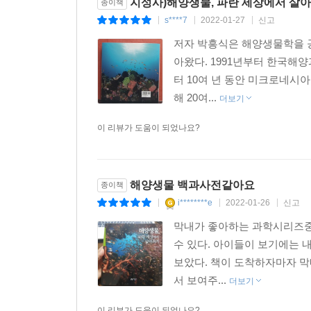
지성사)해양생물, 파란 세상에서 살아
종이책
s****7
2022-01-27
신고
|
|
|
저자 박흥식은 해양생물학을 공
아왔다. 1991년부터 한국해
터 10여 년 동안 미크로네시
해 20여...
더보기
이 리뷰가 도움이 되었나요?
해양생물 백과사전같아요
종이책
i********e
2022-01-26
신고
|
|
|
막내가 좋아하는 과학시리즈중
수 있다. 아이들이 보기에는 
보았다. 책이 도착하자마자 막
서 보여주...
더보기
이 리뷰가 도움이 되었나요?