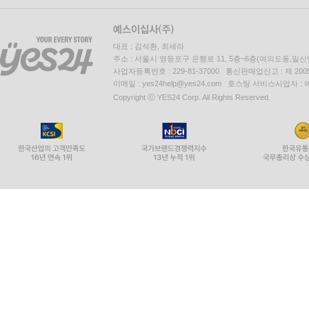
대표 : 김석환, 최세라
주소 : 서울시 영등포구 은행로 11, 5층~6층(여의도동,일신
사업자등록번호 : 229-81-37000 통신판매업신고 : 제 200
이메일 : yes24help@yes24.com 호스팅 서비스사업자 :
Copyright ⓒ YES24 Corp. All Rights Reserved.