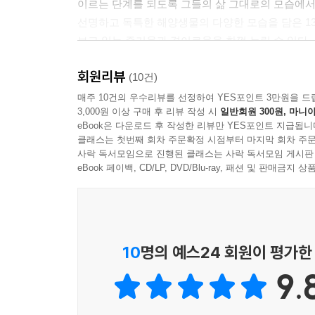
이르는 단계를 되도록 그들의 삶 그대로의 모습에서
선명하고 독특한 해양생물의 다양한 모습을 담은 13
보고 읽는 즐거움과 경이로움을 한껏 누릴 수 있다.
회원리뷰
적응, 탄생, 살아가기, 살아남기…
(10건)
파란 세상에서 펼쳐지는 그들만의 독특한 생존 전략
매주 10건의 우수리뷰를 선정하여 YES포인트 3만원을 드
3,000원 이상 구매 후 리뷰 작성 시
일반회원 300원, 마니아
이 책을 열면 파란 세상에서 살고 있는 생명체가
eBook은 다운로드 후 작성한 리뷰만 YES포인트 지급됩니
의존하거나 파도에 휩쓸리면서 바위에 부딪치기도 
클래스는 첫번째 회차 주문확정 시점부터 마지막 회차 주문
있어 몸을 숨기기에 걸맞을 뿐만 아니라 수많은 산호
사락 독서모임으로 진행된 클래스는 사락 독서모임 게시판
다음은 파란 세상에 생명이 탄생하는 순간이다. 생
eBook 페이백, CD/LP, DVD/Blu-ray, 패션 및 판매금
히드라처럼 자기 몸에 분신을 붙이면서 늘려가는 
번식으로 진화하는 생물들을 만날 수 있다. 그
처절하기까지 하다. 이렇듯 생명체는 짝을 만나 짝짓
알들이 무사히 부화할 수 있게 지키는 문어나 알
10
명의 예스24 회원이 평가한
실고기의 모습에서 대를 이으려는 그들의 치열함을 
9.
이제 알에서 깨어난 새끼들이 살아가려면 에너지를
‘포식’ 과정으로 진화했다. 그물을 치듯이 촉수
바닷속 무성한 해조류를 갉아 먹거나 잘라 먹는 