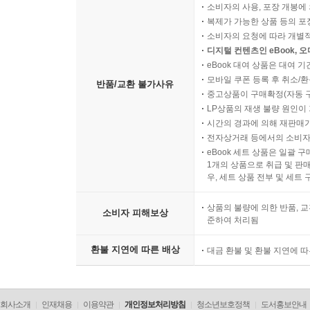
소비자의 사용, 포장 개봉에 
복제가 가능한 상품 등의 포장을 
소비자의 요청에 따라 개별
디지털 컨텐츠인 eBook, 
eBook 대여 상품은 대여 기
모바일 쿠폰 등록 후 취소/환
반품/교환 불가사유
중고상품이 구매확정(자동 
LP상품의 재생 불량 원인이 기
시간의 경과에 의해 재판매가
전자상거래 등에서의 소비자
eBook 세트 상품은 일괄 
1개의 상품으로 취급 및 판매
우, 세트 상품 전부 및 세트
상품의 불량에 의한 반품, 교
소비자 피해보상
준하여 처리됨
환불 지연에 따른 배상
대금 환불 및 환불 지연에 
회사소개
인재채용
이용약관
개인정보처리방침
청소년보호정책
도서홍보안내