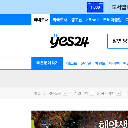
국내도서
외국도서
중고샵
eBook
크레마클럽
C
빠른분야찾기
베스트
신상품
이벤트
바이백
매
웰컴
국내도서
자연과학
지구과학