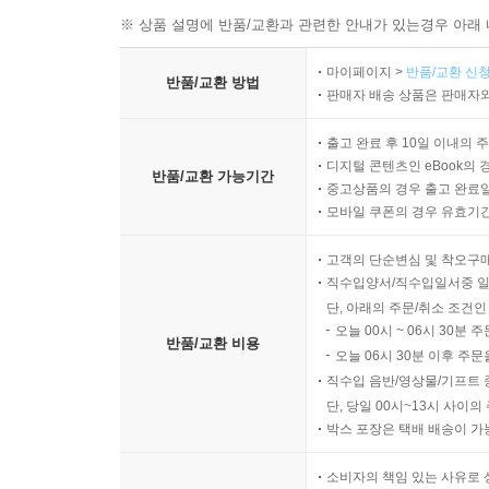
※ 상품 설명에 반품/교환과 관련한 안내가 있는경우 아래 
마이페이지 >
반품/교환 신청
반품/교환 방법
판매자 배송 상품은 판매자와
출고 완료 후 10일 이내의 
디지털 콘텐츠인 eBook의 
반품/교환 가능기간
중고상품의 경우 출고 완료일
모바일 쿠폰의 경우 유효기간(
고객의 단순변심 및 착오구
직수입양서/직수입일서중 일
단, 아래의 주문/취소 조건인
오늘 00시 ~ 06시 30분 
반품/교환 비용
오늘 06시 30분 이후 주문
직수입 음반/영상물/기프트 
단, 당일 00시~13시 사이
박스 포장은 택배 배송이 가
소비자의 책임 있는 사유로 