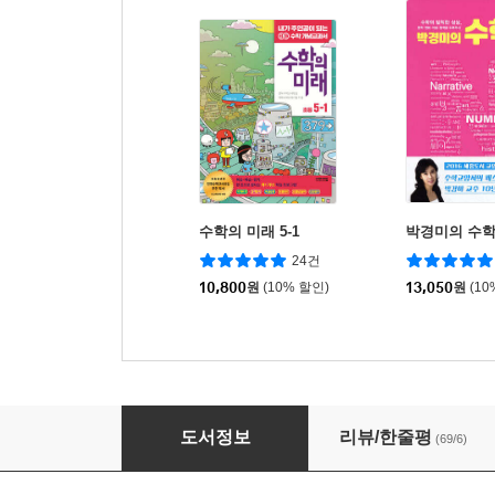
수학의 미래 5-1
박경미의 수학
24건
10,800
원
(10% 할인)
13,050
원
(10
수능까지 이어지는 초등 고학년 수학 대수 문제편 
도서정보
리뷰/한줄평
(69/6)