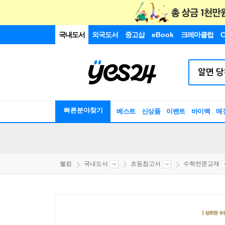
국내도서
외국도서
중고샵
eBook
크레마클럽
C
빠른분야찾기
베스트
신상품
이벤트
바이백
매
웰컴
국내도서
초등참고서
수학전문교재