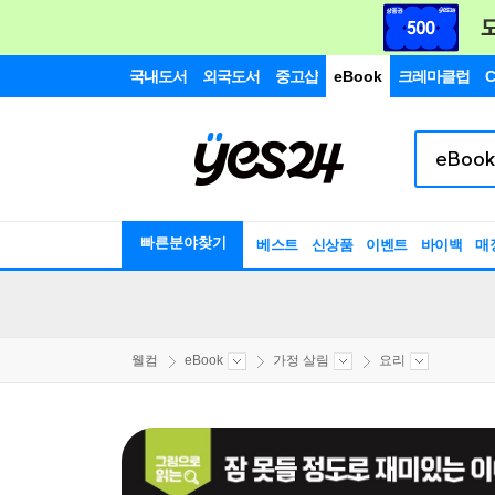
국내도서
외국도서
중고샵
eBook
크레마클럽
C
빠른분야찾기
베스트
신상품
이벤트
바이백
매
웰컴
eBook
가정 살림
요리