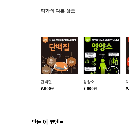
작가의 다른 상품
단백질
영양소
9,800
원
9,800
원
9
만든 이 코멘트