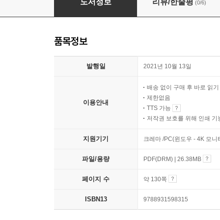
도서정보
리뷰/한줄평
(0/6)
품목정보
발행일
2021년 10월 13일
배송 없이 구매 후 바로 읽
제한없음
이용안내
TTS 가능
저작권 보호를 위해 인쇄 기
지원기기
크레마 /PC(윈도우 - 4K 모
파일/용량
PDF(DRM) | 26.38MB
페이지 수
약 130쪽
ISBN13
9788931598315