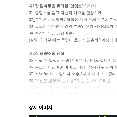
제1장 알아두면 유익한 ‘영양소’ 이야기
01_영양소를 알고 자신과 가족을 건강하게
02_그것은 사실일까? 영양에 얽힌 무서운 도시 전
03_칼로리 과다인데 영양 부족?! 신형 영양실조에 
04_최강의 영양 균형이란?
(칼럼 1) 이럴 때는 무엇이 효과가 있을까? 여성에
제2장 영양소의 진실
05_어릴 때 말랐던 사람은 어른이 되어도 살찌지 
06_부모가 비만이면 아이도 비만? 살찌기 쉬운 체
07_저녁 9시의 과일보다 오후 3시의 케이크가 좋다
08_‘우선은 밥부터’는 위험? 먹는 순서에 주의를
09_‘물은 얼마든지 마셔도 좋다’는 거짓말
10_살아서 장까지 도달하지 않아도 제대로 작용하
11_좋지도 나쁘지도 않은 기회균이란?
상세 이미지
12_폴리페놀의 효과는 겨우 2~3시간
13_피곤할 때 단 것은 역효과?!