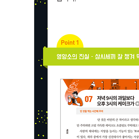
28_된장은 영양소의 보고! 매일 된장국으로 건강하
29_맛을 끌어내는 야채 써는 법
30_참깨는 갈아 먹지 않으면 건강 효과는 제로?!
31_샐러드에 논오일 드레싱을 뿌리면 영양이 잘 
32_신선도를 유지하는 식재료의 보존법, 열화시키
33_바지락의 오르니틴은 냉동으로 8배 상승
34_생강은 생것과 가열하면 약효 성분이 다르다
35_배추는 안쪽에서부터 사용해야 한다
36_파이토케미컬은 수프로 만들면 효율적으로 섭취
37_버리다니, 아까워! 야채의 잎, 줄기, 껍질, 씨
(칼럼 3) 이럴 때는 무엇이 효과가 있을까? 남성에
제4장 5대 영양소와 놀라운 효능
38_탄수화물이란 어떤 것인가?
39_당질을 많이 섭취하면 살이 찌는 것은 왜?
40_피부, 근육 등을 만드는 최강 영양소 ‘단백질’
41_흔히 듣는 아미노산이란 도대체 무엇?