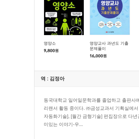
영양소
영양교사 과년도 기출
문제풀이
9,800
원
16,000
원
역 :
김정아
동국대학교 일어일문학과를 졸업하고 출판사에서 
리랜서 활동 중이다. ㈜금성교과서 기획실에서 교
자동화기술], [월간 금형기술] 편집장으로 다
미있는 이야기-우...