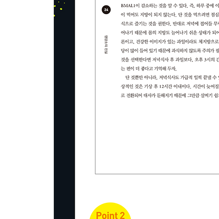
42_‘지방’은 다이어트에 매우 중요!
43_몸에 좋은 기름은 어떤 기름?
44_최고의 장내 환경을 조성하는 식이섬유
45_대변 냄새가 심한 것은 장이 유해균 투성이기 때
46_비타민은 어떤 역할을 하는 거야?
47_녹황색 야채의 영양은 기름 요리로 흡수율 상승
48_견과류와 아보카도는 최고의 회춘 식재료
49_탄수화물을 에너지로 바꾸어 소비하는 비타민이
50_간이나 우유가 다이어트와 피부 미용에 좋다
51_가다랑어 회를 먹으면 숙취가 생기지 않아?!
52_레몬은 비타민 C의 왕이 아니다!
53_암을 예방하는 비타민계의 ‘에이스’
54_무기질이란 어떤 영양소?
55_매일 15분의 일광욕은 뼈와 치아를 튼튼하게 
56_현기증이나 나른함은 산소의 ‘운반자’가 부족한 