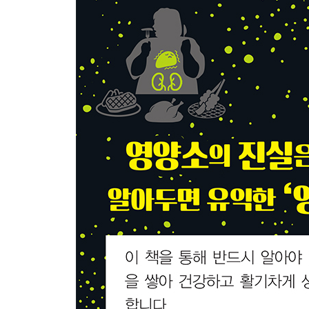
14_아이에게 패스트푸드는 NG?
15_전통적인 소박한 식사가 반드시 건강한 것은 
16_아이의 학습력을 향상시키려면 학원보다 우선
17_“특정 보건용 식품”을 먹으면 건강해질까?
18_GI 값을 기준으로 먹는 법을 생각해 본다
19_음식으로 섭취한 콜레스테롤과 혈중 콜레스테
20_당류 제로인데 단 것은 왜?
21_스포츠 음료는 설탕 덩어리 주스와 같다!
22_그대로 먹어도 콜라겐은 섭취할 수 없다!
23_노화와 질병을 이겨내는 항산화 작용이란?
24_섭취한 영양이 손실되는 음식 궁합에 주의!
25_당신의 “현재”에 따라 필요한 영양소는 변화한
(칼럼 2) 이럴 때는 무엇이 효과가 있을까? 육체 피
제3장 영양소를 손실하지 않는 최강 조리법
26_‘썰어서 데치고 물에 담그면’ 시금치의 비타민이
27_당근은 껍질째 먹지 않으면 무의미?