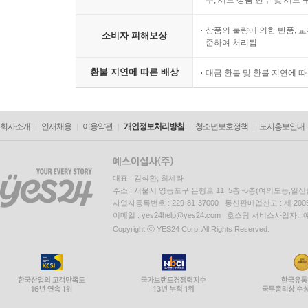
상품의 불량에 의한 반품, 교
소비자 피해보상
준하여 처리됨
환불 지연에 따른 배상
대금 환불 및 환불 지연에 
회사소개
인재채용
이용약관
개인정보처리방침
청소년보호정책
도서홍보안내
대표 : 김석환, 최세라
주소 : 서울시 영등포구 은행로 11, 5층~6층(여의도동,일신
사업자등록번호 : 229-81-37000 통신판매업신고 : 제 200
이메일 : yes24help@yes24.com 호스팅 서비스사업자 :
Copyright ⓒ YES24 Corp. All Rights Reserved.