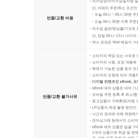
직수입양서/직수입일서중 일
단, 아래의 주문/취소 조건인
오늘 00시 ~ 06시 30분 
반품/교환 비용
오늘 06시 30분 이후 주문
직수입 음반/영상물/기프트 
단, 당일 00시~13시 사이
박스 포장은 택배 배송이 가
소비자의 책임 있는 사유로 
소비자의 사용, 포장 개봉에 
복제가 가능한 상품 등의 포장을 
소비자의 요청에 따라 개별
디지털 컨텐츠인 eBook, 
eBook 대여 상품은 대여 기
모바일 쿠폰 등록 후 취소/환
반품/교환 불가사유
중고상품이 구매확정(자동 
LP상품의 재생 불량 원인이 기
시간의 경과에 의해 재판매가
전자상거래 등에서의 소비자
eBook 세트 상품은 일괄 
1개의 상품으로 취급 및 판매
우, 세트 상품 전부 및 세트