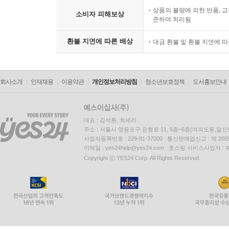
상품의 불량에 의한 반품, 교
소비자 피해보상
준하여 처리됨
환불 지연에 따른 배상
대금 환불 및 환불 지연에 
회사소개
인재채용
이용약관
개인정보처리방침
청소년보호정책
도서홍보안내
대표 : 김석환, 최세라
주소 : 서울시 영등포구 은행로 11, 5층~6층(여의도동,일신
사업자등록번호 : 229-81-37000 통신판매업신고 : 제 200
이메일 : yes24help@yes24.com 호스팅 서비스사업자 :
Copyright ⓒ YES24 Corp. All Rights Reserved.