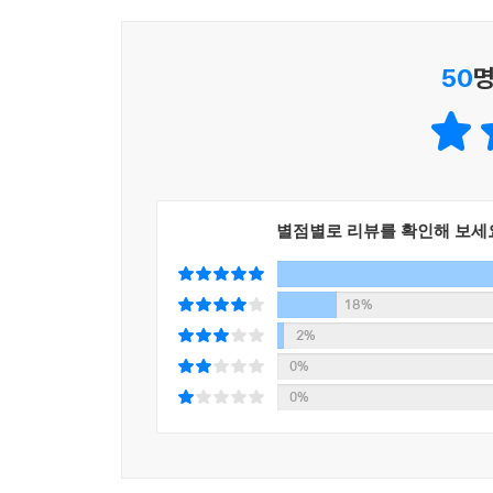
상투적인 빈말과 스몰토크의 장점은 뒤에 숨을 수 
우리는 매일 다른 얼굴로 인생을 살아간다. 즉,
“안녕히 가세요. 잘되실 거예요. 행운을 빌어요. 
50
명
부캐는 이제 일반인에게도 매우 친숙한 개념이 되
거나 들을 수 없다. 그럼에도 분명 말로 내뱉어진다
주인공도 결코 예외는 아니다. 상냥하게 미소 짓고
환자들을 배웅할 때면 “얼른 나으세요”라며 행
--- p.303 「24시간의 행적」 중에서
드세요”라고 조언하면서도 정작 본인은 화학성분이 
일갈을 퍼붓는가 하면 해골 모형을 빙자한 시커먼 속
이때 자신의 이중성에 놀라 내적 충돌이라는 불상사가
별점별로 리뷰를 확인해 보세
때로는 보다 즐거운 인생을 위해 그날그날 적절
감성처럼 균형 있게 발동시킬 때 찾아오는 것은 아닐는
당신이 양껏 행복해지길 바라며 오늘도 코앞에 잠복
18%
2%
0%
현대인들이 앓는 美친 마음의 병, 당신은 안녕하신
0%
아프다는 것은 몸의 한 부분이 이상증세로 고통을 수
비해 인구는 증가했고, 사회는 복잡해졌다. 동시에