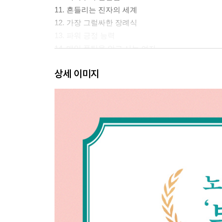
11. 흔들리는 진자의 세계
12. 가장 그럴싸한 장례식
13. 파워 긍정 능력
14. 매일 폭탄을 안고 사는 여자
15. 남편은 외계인
상세 이미지
16. 사랑도 후진이 되나요?
17. 24시간의 행적
18. 카린 무럭무럭 늙어줘
19. 그곳에 내려앉다
감사의 말