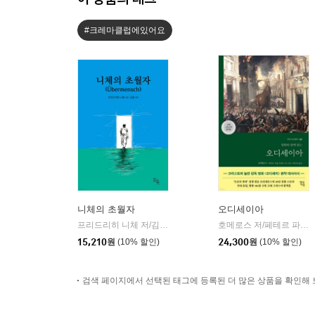
#크레마클럽에있어요
니체의 초월자
오디세이아
프리드리히 니체 저/김철 편역
히읏
호메로스 저/페테르 파울 루벤스 그림/박문재 역
|
15,210
원
(10% 할인)
24,300
원
(10% 할인)
검색 페이지에서 선택된 태그에 등록된 더 많은 상품을 확인해 