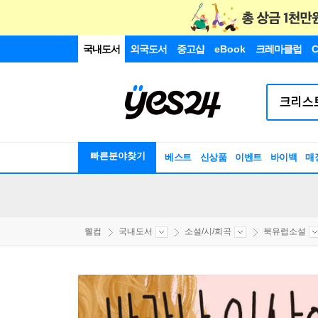
국내도서
외국도서
중고샵
eBook
크레마클럽
C
빠른분야찾기
베스트
신상품
이벤트
바이백
매
웰컴
국내도서
소설/시/희곡
북유럽소설