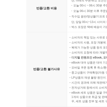
단, 아래의 주문/취소 조건인
오늘 00시 ~ 06시 30분 
반품/교환 비용
오늘 06시 30분 이후 주문
직수입 음반/영상물/기프트 
단, 당일 00시~13시 사이
박스 포장은 택배 배송이 가
소비자의 책임 있는 사유로 
소비자의 사용, 포장 개봉에 
복제가 가능한 상품 등의 포장을 
소비자의 요청에 따라 개별
디지털 컨텐츠인 eBook, 
eBook 대여 상품은 대여 기
모바일 쿠폰 등록 후 취소/환
반품/교환 불가사유
중고상품이 구매확정(자동 
LP상품의 재생 불량 원인이 기
시간의 경과에 의해 재판매가
전자상거래 등에서의 소비자
eBook 세트 상품은 일괄 
1개의 상품으로 취급 및 판매
우, 세트 상품 전부 및 세트