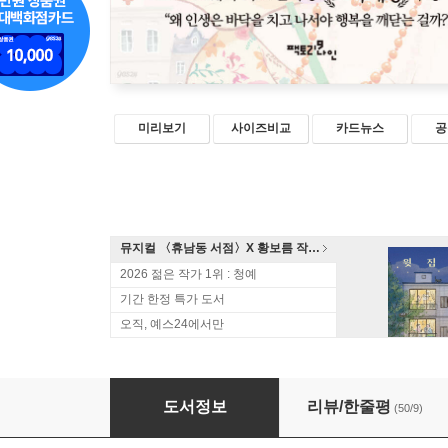
미리보기
사이즈비교
카드뉴스
공
뮤지컬 〈휴남동 서점〉X 황보름 작가 북토크
2026 젊은 작가 1위 : 청예
기간 한정 특가 도서
오직, 예스24에서만
바람난 의사와 미친 이웃들
도서정보
리뷰/한줄평
(50/9)