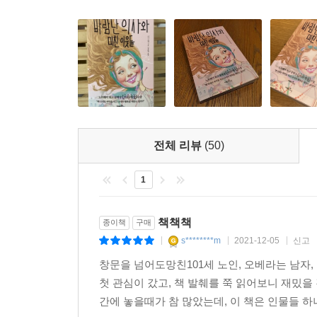
알코올 질환 등. 퍽퍽한 현실 속에 마음이 골골대는
볼일을 보고 엉덩이를 닦지 않은 치질 환자, 매년
찍는 160kg 뚱뚱보, 우울증으로 몇 차례 자살
가기 위해 임신중절수술을 요구하는 부부 등 작품에
작품 속 이웃들은 미쳐도 아주 단단히 미쳐 보인
사람들에 불과하다. 물직적 풍요를 누리면서도 
찾는다는 것은 생을 향한 강력한 메시지를 뜻하는
소설이 될 것이다. 또한 우리 美친 이웃들의 마음을
전체 리뷰
(50)
1
책책책
종이책
구매
s********m
2021-12-05
신고
|
|
|
창문을 넘어도망친101세 노인, 오베라는 남자
첫 관심이 갔고, 책 발췌를 쭉 읽어보니 재밌
간에 놓을때가 참 많았는데, 이 책은 인물들 하