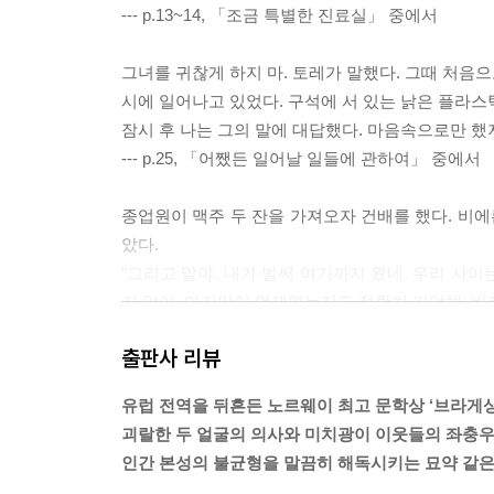
--- p.13~14, 「조금 특별한 진료실」 중에서
그녀를 귀찮게 하지 마. 토레가 말했다. 그때 처음으
시에 일어나고 있었다. 구석에 서 있는 낡은 플라
잠시 후 나는 그의 말에 대답했다. 마음속으로만 했
--- p.25, 「어쨌든 일어날 일들에 관하여」 중에서
종업원이 맥주 두 잔을 가져오자 건배를 했다. 비에
았다.
“그리고 말야. 내가 벌써 여기까지 왔네. 우리 사이
지 않아. 마지막이 언제였는지도 정확히 기억해. 바
--- p.110, 「어느 토요일 아침의 은밀한 재회」 중
출판사 리뷰
“제가 어디서 읽었는데요. 독한 소주는 알츠하이머 
유럽 전역을 뒤흔든 노르웨이 최고 문학상 ‘브라게상
에 맥주도 충분히 마셔줘야 한다는 걸요. 아시다시
괴랄한 두 얼굴의 의사와 미치광이 이웃들의 좌충
--- p.125~126, 「란사로테 징크스」 중에서
인간 본성의 불균형을 말끔히 해독시키는 묘약 같은