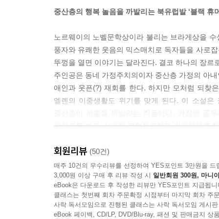
“예를 들어, 초록색 쓰레기봉투를 걸어야 하는 통에
중산층의 행복 놀음을 까발리는 북유럽발 ‘블랙 휴
해. 그 사람이 무서워서가 아니라 내가 처한 상황이 
동실로 내려가 90년대 기구 위에 앉아 울부짖어. 
노르웨이의 노벨문학상이라 불리는 브라게상을 수상
안 다정해져. 정원 호스가 제대로 감겨 있지 않거나
풍자와 유쾌한 웃음의 믹스매치로 독자들을 사로잡
--- p.167, 「우리가 해낸 최소한의 기간」 중에서
뚜껑을 열면 이야기는 달라진다. 결코 하나의 장르
주인공은 동네 가정주치의이자 중산층 가정의 아내인 
나는 반복해 말한다. ‘대부분의 질병과 통증은 저절
애인과 웃픈(?) 재회를 한다. 하지만 모처럼 되
자체가 얼마나 대단한 확률인지 아세요? 로또에서 
엘렌의 이중생활도 위기를 맞게 된다. 이 소설은
아다니고 있어요. 그게 기적이 아니면 뭐겠어요. 또 
중산층의 허울을 까발리는 작품이다. 가정에 몰두
내는 그 몸! 당신들은 신과 우주에 무릎 꿇고 감사해
잠자리를 하고, 심각한 불협화음에도 잉꼬부부를 행
--- p.198~199, 「흔들리는 진자의 세계」 중에서
처음에는 나와 다른 존재라는 거리감 때문에 마음
회원리뷰
삽시간에 연민으로 뒤바뀐다. 그리고 깨닫는다. 허
(50건)
“여행을 미룬다는 뜻이죠?”
리케가 구현해낸 세계에는 이렇듯 웃음과 눈물이 공
매주 10건의 우수리뷰를 선정하여 YES포인트 3만원을 드
“아니요, 아니요. 여기 이걸 미룬다구요.” 그녀는 
3,000원 이상 구매 후 리뷰 작성 시
일반회원 300원, 마니아
뒤통수에 울음이 있다고.
요. 이해하지, 우리 아기? 조금 기다릴 수 있지? 잠
eBook은 다운로드 후 작성한 리뷰만 YES포인트 지급됩니
그녀는 마지막 문장을 아기 목소리로 말한다.
클래스는 첫번째 회차 주문확정 시점부터 마지막 회차 주문
사락 독서모임으로 진행된 클래스는 사락 독서모임 게시판
--- p.250, 「파워 긍정 능력」 중에서
시커먼 본캐와 새하얀 부캐는 황금빛 인생의 신호탄
eBook 페이백, CD/LP, DVD/Blu-ray, 패션 및 판매금