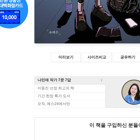
미리보기
사이즈비교
공유하기
나민애 작가 7문 7답
이동진 선정 최고의 책
기간 한정 특가 도서
오직, 예스24에서만
이 책을 구입하신 분