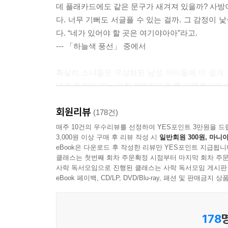
데 플래카드에도 같은 문구가 새겨져 있을까? 사방
다. 너무 기뻐도 서글플 수 있는 걸까. 그 감정이
다. “네가 있어야 할 곳은 여기야아아”라고.
--- 「하늘색 풍선」 중에서
확실히 소녀들은 우상화된 남성 아이돌에 더 쉽게
내가 자라던 때는 사회 전반적으로 롤 모델로서의 
하듯 베이비복스에 매료됐다. 그녀들은 무대를 마치
회원리뷰
았다).
(178건)
--- 「Change」 중에서
매주 10건의 우수리뷰를 선정하여 YES포인트 3만원을 드
3,000원 이상 구매 후 리뷰 작성 시
일반회원 300원, 마니아
eBook은 다운로드 후 작성한 리뷰만 YES포인트 지급됩니
그런데 왜 보아였을까? 〈인기가요〉를 교양 프로그
클래스는 첫번째 회차 주문확정 시점부터 마지막 회차 주문
등장하는 거의 유일한 또래 솔로 가수인 동시에, 내
사락 독서모임으로 진행된 클래스는 사락 독서모임 게시판
등장하기 전이기도 했거니와 바야흐로 걸그룹 전성
eBook 페이백, CD/LP, DVD/Blu-ray, 패션 및 판매금
절 보아에 매료당한 특별한 이유가 있을 리 없다. 그
--- 「먼 훗날 우리」 중에서
178