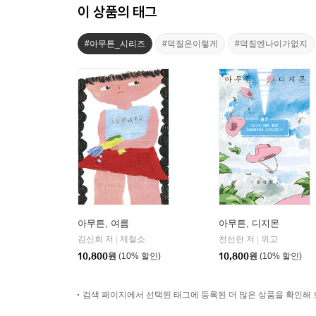
이 상품의 태그
#아무튼_시리즈
#덕질은이렇게
#덕질엔나이가없지
아무튼, 여름
아무튼, 디지몬
김신회 저
제철소
천선란 저
위고
|
|
10,800
원
(10% 할인)
10,800
원
(10% 할인)
검색 페이지에서 선택된 태그에 등록된 더 많은 상품을 확인해 