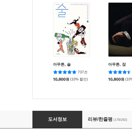
아무튼, 술
아무튼, 잠
737건
10,800
원
(10% 할인)
10,800
원
(10
아무튼, 아이돌
도서정보
리뷰/한줄평
(178/292)