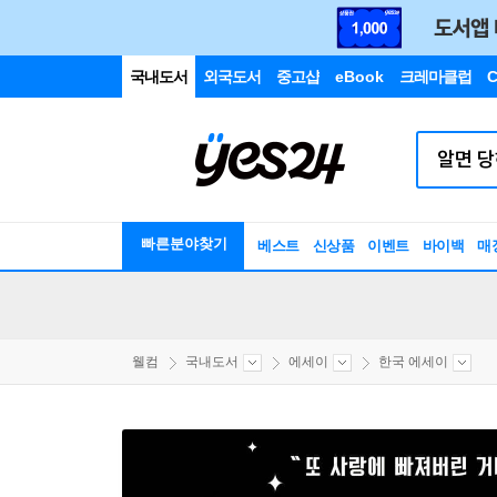
국내도서
외국도서
중고샵
eBook
크레마클럽
C
빠른분야찾기
베스트
신상품
이벤트
바이백
매
웰컴
국내도서
에세이
한국 에세이