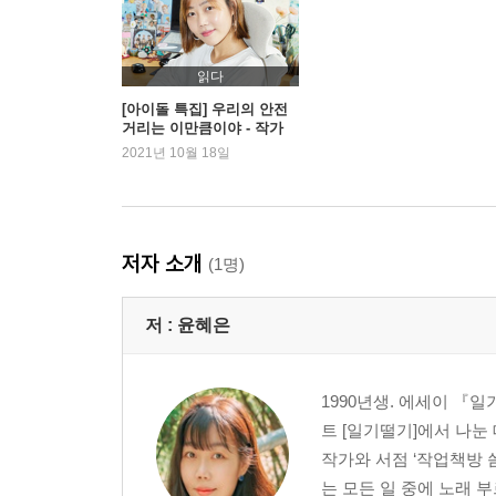
책방에서의 단상들
우리에게 사고란 오직 덕통사고뿐이기를
난 항상 FAN인걸, 그대의
읽다
지금, 우리
[아이돌 특집] 우리의 안전
거리는 이만큼이야 - 작가
윤혜은
2021년 10월 18일
부록 아무튼, 덕후
저자 소개
(1명)
저 :
윤혜은
1990년생. 에세이 『
트 [일기떨기]에서 나눈
작가와 서점 ‘작업책방 씀
는 모든 일 중에 노래 부