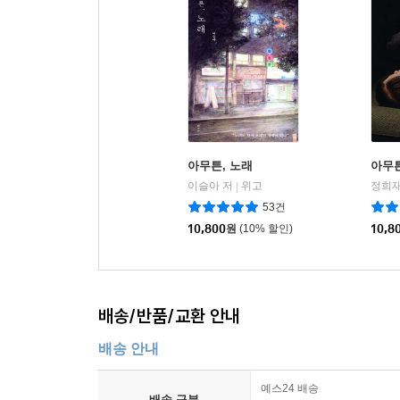
아무튼, 노래
아무튼
이슬아 저
위고
정희재
|
53건
10,800
원
(10% 할인)
10,8
배송/반품/교환 안내
배송 안내
예스24 배송
배송 구분