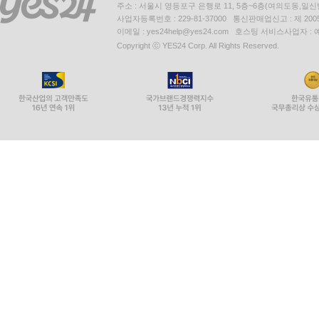
주소 : 서울시 영등포구 은행로 11, 5층~6층(여의도동,일신
사업자등록번호 : 229-81-37000 통신판매업신고 : 제 200
이메일 : yes24help@yes24.com 호스팅 서비스사업자 :
Copyright ⓒ YES24 Corp. All Rights Reserved.