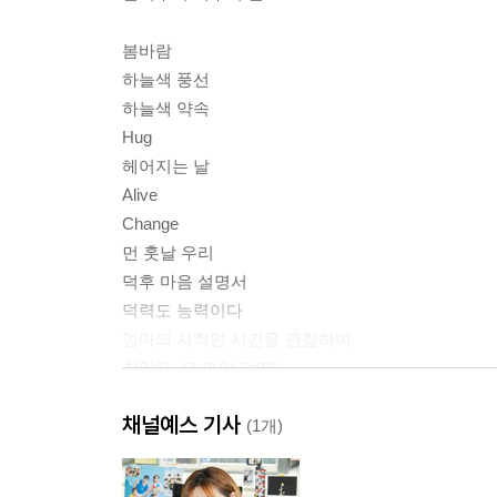
봄바람
하늘색 풍선
하늘색 약속
Hug
헤어지는 날
Alive
Change
먼 훗날 우리
덕후 마음 설명서
덕력도 능력이다
엄마의 사적인 시간을 관찰하며
찾았다, 오 마이 덕메!
아마도 지금은 덕질의 호시절
채널예스 기사
Lights On! 안녕하세요, 온앤오프입니다
(1개)
좋아하기에 너무 늦은 때란 없다
오늘 밤도 와이트