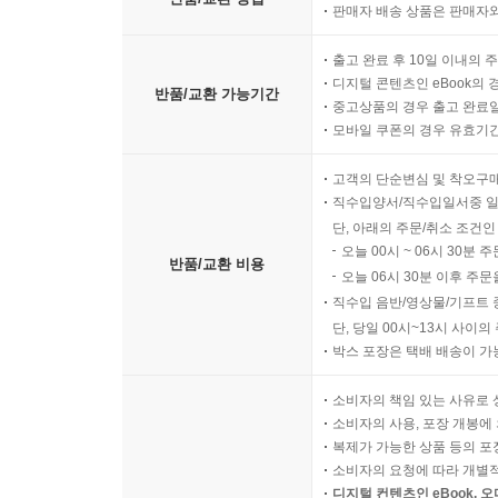
판매자 배송 상품은 판매자와
출고 완료 후 10일 이내의 
디지털 콘텐츠인 eBook의 
반품/교환 가능기간
중고상품의 경우 출고 완료일
모바일 쿠폰의 경우 유효기간(
고객의 단순변심 및 착오구
직수입양서/직수입일서중 일
단, 아래의 주문/취소 조건인
오늘 00시 ~ 06시 30분 
반품/교환 비용
오늘 06시 30분 이후 주문
직수입 음반/영상물/기프트 
단, 당일 00시~13시 사이
박스 포장은 택배 배송이 가
소비자의 책임 있는 사유로 
소비자의 사용, 포장 개봉에 
복제가 가능한 상품 등의 포장을 
소비자의 요청에 따라 개별
디지털 컨텐츠인 eBook, 