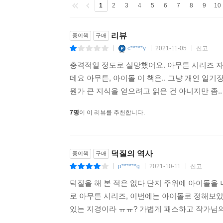
트위터에 남긴 무수한 사랑의 말들이 세계를 부유하
1
2
3
4
5
6
7
8
9
10
대상으로 두었는데, 그 시간은 어쩌면 내가 세상
이 할 만한 게 아닐까. 이 사랑의 결과로 앞으로의 
리뷰
종이책
구매
--- 「오늘 밤도 와이트」 중에서
c*****y
2021-11-05
신고
|
|
|
내가 생각하는 ‘책임감 있는 덕질’도 바로 이런 마
충격적일 정도로 실망했어요. 아무튼 시리즈 
어지는 공백기 동안 불안에 잠식되기보다 홀가분한 
데요 아무튼, 아이돌 이 책은.. 그냥 개인 일
에게 마음을 열고 지갑도 연다. 인생이 고단할 때마
뭔가 큰 지식을 얻으려고 읽은 건 아니지만 좀..
바라 마지않는다.
7명
이 이 리뷰를 추천합니다.
--- 「난 항상 FAN인걸, 그대의」 중에서
덕질의 역사
종이책
구매
p******g
2021-10-11
신고
|
|
|
덕질을 해 본 적은 없다 단지 주위에 아이돌을 
로 아무튼 시리즈, 이번에는 아이돌로 정해보
있는 지경이라 ㅠㅠ? 가볍게 패스하고 작가님의 