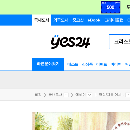
국내도서
외국도서
중고샵
eBook
크레마클럽
C
빠른분야찾기
베스트
신상품
이벤트
바이백
매
웰컴
국내도서
에세이
명상/치유 에세...