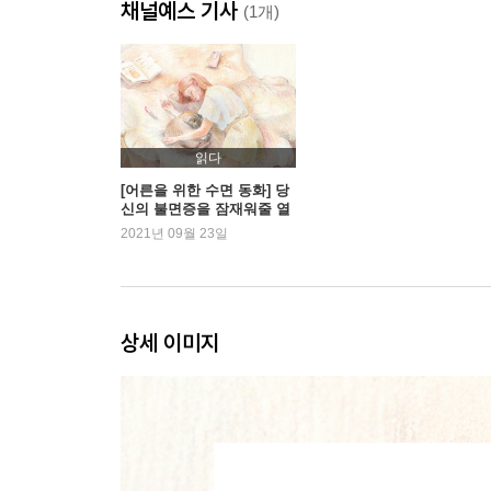
채널예스 기사
감사의 말
(1개)
옮긴이의 말 깊은 잠으로의 초대
읽다
[어른을 위한 수면 동화] 당
신의 불면증을 잠재워줄 열
편의 이야기
2021년 09월 23일
상세 이미지