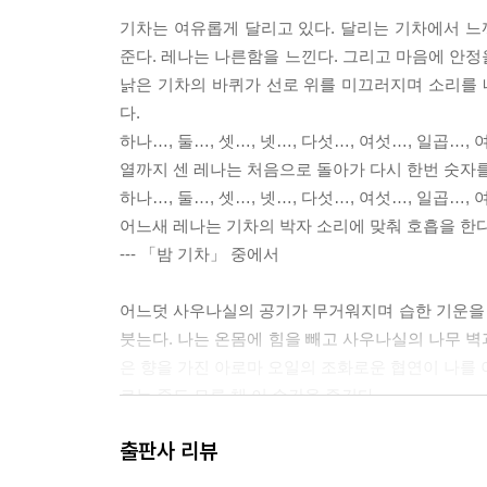
기차는 여유롭게 달리고 있다. 달리는 기차에서 
준다. 레나는 나른함을 느낀다. 그리고 마음에 안정
낡은 기차의 바퀴가 선로 위를 미끄러지며 소리를 
다.
하나…, 둘…, 셋…, 넷…, 다섯…, 여섯…, 일곱…, 
열까지 센 레나는 처음으로 돌아가 다시 한번 숫자를
하나…, 둘…, 셋…, 넷…, 다섯…, 여섯…, 일곱…, 
어느새 레나는 기차의 박자 소리에 맞춰 호흡을 한다
--- 「밤 기차」 중에서
어느덧 사우나실의 공기가 무거워지며 습한 기운을
붓는다. 나는 온몸에 힘을 빼고 사우나실의 나무 벽
은 향을 가진 아로마 오일의 조화로운 협연이 나를 
르는 줄도 모른 채 이 순간을 즐긴다.
사우나를 마친 우리는 기분 좋은 나른함이 묵직하게 
출판사 리뷰
를 준비한다.
--- 「북극의 빛」 중에서