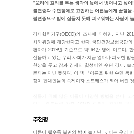
“꼬리에 꼬리를 무는 생각의 늪에서 벗어나고 싶어!
불면증과 수면장애로 고민하는 어른들에게 꿀잠을
얀은 눈을 감은 채 숨을 깊이 들이마시고 내쉰다. 
불면증으로 밤에 잠들지 못해 괴로워하는 사람이 늘
어 앉는다. 두 다리는 길게 뻗은 채로, 엉덩이는 바
다.
경제협력기구(OECD)의 조사에 의하면, 지난 20
완벽하게 몸을 이완한 채, 얀은 그곳에 앉아 주변의
최하위권에 해당한다고 한다. 국민건강보험공단의 
에 따라 바스락 소리가 커지면서 격앙되는가 싶더니
환자가 2019년 기준으로 약 64만 명에 이르며,
--- 「고요한 숲속에서」 중에서
신음하고 있는 우리 사회가 지금 얼마나 피로한 밤을
현상을 두고 잠과 경제의 합성어인 수면 경제, 슬리
벤치 그네에 누워 있는 막스를 발견한 고양이 말론
문제는 아닌 듯하다. 이 책 『어른을 위한 수면 동화
채로 살며시 눈을 감는다. 갸르릉, 갸르릉. 기분이
잠이 현대인들의 숙제이자 스트레스가 되어 버린 것
흔들, 흔들. 벤치 그네가 미세하게 좌우로 움직인다.
한 벤치 그네 위에 조금 더 편하게 자세를 고쳐 잡고
잠들기 위해 많은 이들이 다양한 방법을 쓴다. 
--- 「이모의 정원」 중에서
많다. 유튜브에 각종 ASMR 모음집, 잔잔한 
조회수를 기록하는 걸 보면 잠들고 싶어 하는 사람들
벤치에 앉아 편안하게 휴식을 취하는 기분은 무척이
추천평
아름다움이 선명하게 느껴지고, 지금 나는 행복을 위
감사의 마음이 내 안에 가득 차오른다. 생일 아침,
어른이 될수록 불면의 밤이 늘어난다. 이는 우리 