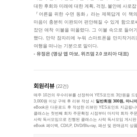
독일 최고의 명상 앱 ‘세븐마인드’에서 그 효과를 
마나 행복한 일인지를 나는 깨닫고 있다. 나를 행복
대한 후회와 미래에 대한 계획, 걱정, 불안에 사로
당신의 뇌에는 휴식을 선물하고, 몸과 마음은 이완시
놓치고 싶지 않아 나는 서둘러 가방에서 수첩을 꺼낸
『어른을 위한 수면 동화』라는 제목답게 이 책의 
마음이 충분히 이완되어 편안해질 수 있게 함으로써,
사람들이 내면의 평화를 발견하도록 마음챙김 워크
--- 「감사한 마음」 중에서
잤던 애착 이불을 떠올렸다. 그 이불 속으로 들
못해 불안정하고 불충분한 수면 문제를 가지고 
했다. 만약 잠자리에 누워 스마트폰을 만지작거리
않는다고 스마트폰을 들여다봄으로써 오히려 뇌를
여행을 떠나는 기분으로 말이다.
명상과 재능 중 하나인 이야기 만들기를 결합해 수
- 유정은 (명상 앱 마보, 위즈덤 2.0 코리아 대표)
이 책에 실린 수면 동화들은 독일 최고의 명상 앱 ‘
이야기에는 호흡법 및 바디스캔과 같은 고전적인 
잠들지 못하는 사람들, 잠을 자도 늘 부족하다고 느끼
회원리뷰
(22건)
이완시키고, 각박한 현실에서 벗어나 상상의 세계로 
매주 10건의 우수리뷰를 선정하여 YES포인트 3만원을 드
정원으로, 잔잔한 바닷가로 여행을 떠날 수 있다.
3,000원 이상 구매 후 리뷰 작성 시
일반회원 300원, 마니아
eBook은 다운로드 후 작성한 리뷰만 YES포인트 지급됩니
완전한 휴식을 취한 뒤 활기차게 시작하는 하루가 
클래스는 첫번째 회차 주문확정 시점부터 마지막 회차 주문
사락 독서모임으로 진행된 클래스는 사락 독서모임 게시판
있다면, 이제 건강한 수면을 위해 잠자기 전에 
eBook 페이백, CD/LP, DVD/Blu-ray, 패션 및 판매금
이야기들을 따라가 보자. 어른이 된 자기 자신을
꿀잠으로 안내할 것이다.