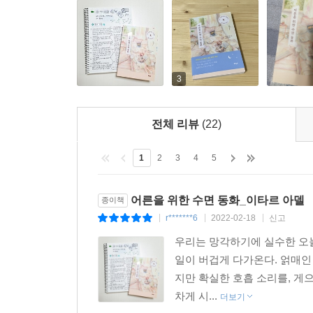
말이다. 그러다 보면 어느새 마음이 편안해지고, 호
* 이런 분들에게 『어른을 위한 수면 동화』를 추천
3
- 피곤한데 막상 자려고 하면 정신이 또렷해지는 분
- 잠들기까지 너무 많은 시간이 걸리는 분
- 오만가지 생각과 걱정이 꼬리를 물고 이어지는 분
전체 리뷰
(22)
- 자고 아침에 일어났을 때 개운하지 않은 분
- 건강한 수면 습관을 만들고 싶은 분
1
2
3
4
5
어른을 위한 수면 동화_이타르 아델
종이책
r*******6
2022-02-18
신고
|
|
|
우리는 망각하기에 실수한 오늘
일이 버겁게 다가온다. 얽매인
지만 확실한 호흡 소리를, 게
차게 시...
더보기