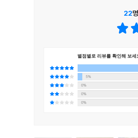
22
명
잠이 오지 않을 땐, 수면 동화!
건강한 수면 루틴을 만들어주는 책
저자가 수면 동화를 쓸 때 압도적으로 많이 사용하
연상시키는 매체와의 단절, 따뜻한 조명이나 인테
별점별로 리뷰를 확인해 보세
생소한 경험이 아닌 누구나 한 번쯤 경험해봤을
이야기를 전개함에 있어 ‘명상’이라는 단어를 단
5%
명상의 세계로 이끈다.
0%
0%
추천사를 쓴 명상 앱 ‘마보’의 유정은 대표의 말처
0%
경험하게 한다는 데 있다. ‘지금 이 순간’에 일어
(Present)’이 주는 ‘선물(Present)’을 받을
이 책의 장점은 제목답게 책을 읽다 ‘까무룩’ 잠
밤을 보내고 있다면 이 책을 펼쳐 조용히 소리 내어