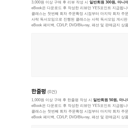
3,000원 이상 구매 후 리뷰 작성 시
일반회원 300원, 마니아
제국주의에 봉사해 왔다. 이 책은 시온주의 이스
eBook은 다운로드 후 작성한 리뷰만 YES포인트 지급됩니
팔레스타인인들의 초기 대응을 살펴본다. 또한 
클래스는 첫번째 회차 주문확정 시점부터 마지막 회차 주문
검토하고, 현대 팔레스타인 민족주의 운동의 출현
사락 독서모임으로 진행된 클래스는 사락 독서모임 게시판
성과와 한계도 고찰한다. 또 팔레스타인 해방에
eBook 페이백, CD/LP, DVD/Blu-ray, 패션 및 판매금
살펴본다.
아울러 이 책에는 최근 상황을 다루는 글 두 편도 
솔리대러티》의 편집자인 앤 알렉산더가 쓴 글 
팔레스타인인들이 저항에 나선 배경을 살펴본다. 
의도를 들춰내고, 이것에 타협한 팔레스타인 운동 
필립 마플릿이 2015년에 쓴 글 “고립의 종식
외면으로 고립된 상황에서 2011년 아랍 혁명으로
성장과 쇠락을 다루며 팔레스타인 지도자들의 이
한줄평
(0건)
투쟁들, 특히 아랍 혁명이 팔레스타인 문제에 왜 
새로운 전망도 살핀다.
1,000원 이상 구매 후 한줄평 작성 시
일반회원 50원, 마니
eBook은 다운로드 후 작성한 리뷰만 YES포인트 지급됩니
클래스는 첫번째 회차 주문확정 시점부터 마지막 회차 주문
eBook 페이백, CD/LP, DVD/Blu-ray, 패션 및 판매금