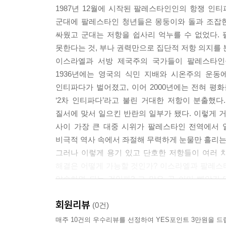
1987년 12월에 시작된 팔레스타인인의 항쟁 인
군대에 팔레스타인 청년들은 몽둥이와 돌과 조잡
싸웠고 군대는 저항을 쉽사리 억누를 수 없었다.
못한다는 것, 부나 권력만으로 집단적 저항 의지를 
이스라엘과 서방 제국주의 국가들이 팔레스타인
1936년에는 영국의 식민 지배와 시온주의 운동
인티파다가 벌어졌고, 이어 2000년에는 전혀 평
‘2차 인티파다’라고 불린 거대한 저항이 분출했다
질서에 맞서 일으킨 반란의 일부가 됐다. 이렇게 거
사이 가장 큰 대중 시위가 팔레스타인 전역에서 
비극적 역사 속에서 좌절해 무력하게 눈물만 흘리는 
그러나 이렇게 용기 있고 단호한 저항들이 여러 
해결은 어떻게 가능할 것인가? 이스라엘과 팔레스
약속하면 되는 것일까? 그 말은 곧 이미 빼앗긴
이스라엘의 우방들이 이스라엘에 양보하라고 압력을
회원리뷰
이 책의 저자 필립 마플릿은 1987년 항쟁(‘1차
(0건)
제국주의의 역사라는 맥락 속에서만 팔레스타인 문
매주 10건의 우수리뷰를 선정하여 YES포인트 3만원을 드