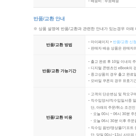
배송비 : 무료배송
반품/교환 안내
※ 상품 설명에 반품/교환과 관련한 안내가 있는경우 아래 
마이페이지 >
반품/교환 신청
반품/교환 방법
판매자 배송 상품은 판매자와
출고 완료 후 10일 이내의 
디지털 콘텐츠인 eBook의 
반품/교환 가능기간
중고상품의 경우 출고 완료일
모바일 쿠폰의 경우 유효기간(
고객의 단순변심 및 착오구
직수입양서/직수입일서중 일
단, 아래의 주문/취소 조건인
오늘 00시 ~ 06시 30분 
반품/교환 비용
오늘 06시 30분 이후 주문
직수입 음반/영상물/기프트 
단, 당일 00시~13시 사이