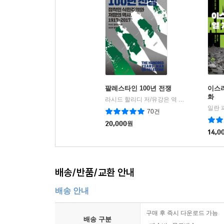
팔레스타인 100년 전쟁
이스라
화
라시드 할리디 저/유강은 역
열린책들
|
70건
20,000
원
14,0
배송/반품/교환 안내
배송 안내
구매 후 즉시 다운로드 가능
배송 구분