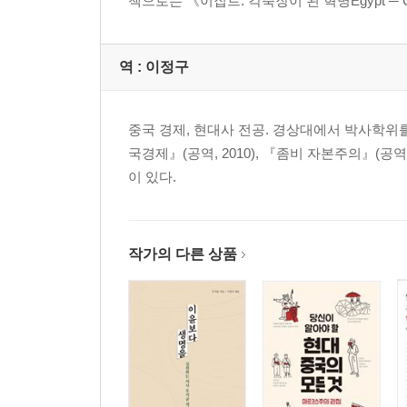
책으로는 《이집트: 각축장이 된 혁명Egypt ─ Con
8장 영토 없는 국가
‘소국가’ | 레바논 전쟁 | 고립
역 :
이정구
9장 점령지
노동자 | 새로운 시장
중국 경제, 현대사 전공. 경상대에서 박사학위
국경제』(공역, 2010), 『좀비 자본주의』(공역, 
10장 봉기
이 있다.
돌들의 혁명 | 봉기의 문제 | 이스라엘 노동자와 봉기 
11장 인티파다의 영향
작가의 다른 상품
석유 | ‘팔레스타인인을 본받자’
12장 ‘사이비 국가’
소국가 논쟁 | 인티파다와 소국가 | ‘권력 없는 국가’
13장 팔레스타인과 아랍 혁명