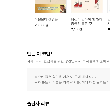
스탈린주의의 유산 | 아랍의 노동계급 | 투쟁의 역사 
2000년 인티파다
두 국가 방안 | 오슬로로 가는 길 | “여러분이 심은 
이윤보다 생명을
당신이 알아야 할 현대
중국의 모든 것
20,300
원
때까지 협상한다?
9,100
원
1
고립의 종식? 팔레스타인과 2011년 아랍 혁명
‘불간섭’ 원칙 | 패배 | 신자유주의 팔레스타인 | ‘파
만든 이 코멘트
후주
저자, 역자, 편집자를 위한 공간입니다. 독자들에게 전하고
참고 문헌
찾아보기
접수된 글은 확인을 거쳐 이 곳에 게재됩니다.
독자 분들의 리뷰는 리뷰 쓰기를, 책에 대한 문의는 1:
출판사 리뷰