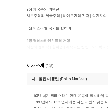
2장 제국주의 커넥션
시온주의와 제국주의 | 바이츠만의 전략 | 식민지화 과
3장 이스라엘 국가를 향하여
4장 팔레스타인인들의 저항
저항의 정치학 | 총파업 | 계속되는 반란 | 지도력의 
5장 1948년 이후 이스라엘과 미국
저자 소개
이스라엘과 냉전 | 민족주의에 맞선 방파제 | 끝내 ‘
(2명)
6장 팔레스타인인 디아스포라 145
저 :
필립 마플릿
(Philip Marfleet)
새로운 부르주아지 | 파타 | 아랍의 좌파 | 급진 민
50년 넘게 팔레스타인 연대 운동에 활발하게 
7장 파타와 좌파
1980년대와 1990년대에는 자신과 관계 맺은
민족주의 투쟁 그리고 ‘불간섭’ | ‘혁명적 폭력’ | 급