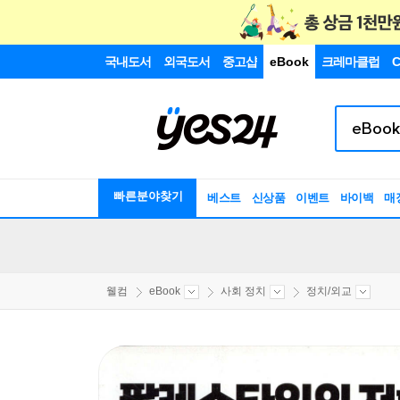
국내도서
외국도서
중고샵
eBook
크레마클럽
C
빠른분야찾기
베스트
신상품
이벤트
바이백
매
웰컴
eBook
사회 정치
정치/외교