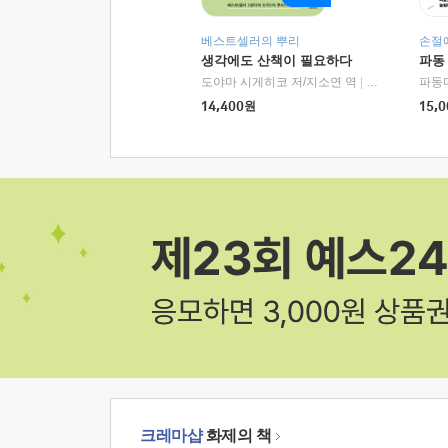
베스트셀러의 뿌리
손절
생각에도 산책이 필요하다
파동
도야마 시게히코 저/지소연 역
|
알에이치코리아(
파동
14,400
원
15,0
크레마샵
화제의 책