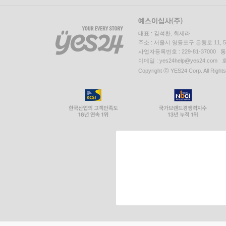
대표 : 김석환, 최세라
주소 : 서울시 영등포구 은행로 11,
사업자등록번호 : 229-81-37000 
이메일 : yes24help@yes24.c
Copyright ⓒ YES24 Corp. All Right