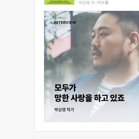
박상영 저
|
래빗홀