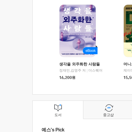
생각을 외주화한 사람들
머니
정재민,김영주 저
|
더스퀘어
16,200
원
15,5
도서
중고샵
예스's Pick