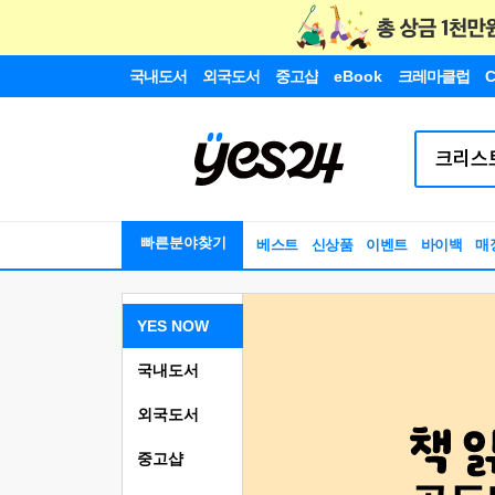
국내도서
외국도서
중고샵
eBook
크레마클럽
C
빠른분야찾기
베스트
신상품
이벤트
바이백
매
YES NOW
국내도서
외국도서
중고샵