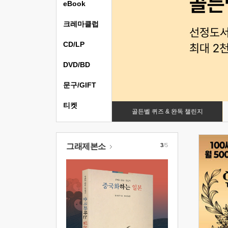
eBook
크레마클럽
CD/LP
DVD/BD
문구/GIFT
티켓
골든벨 퀴즈 & 완독 챌린지
그래제본소
3
/5