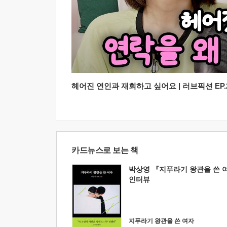
헤어진 연인과 재회하고 싶어요 | 러브픽션 EP.2
카드뉴스로 보는 책
박상영 『지푸라기 왕관을 쓴 
인터뷰
지푸라기 왕관을 쓴 여자