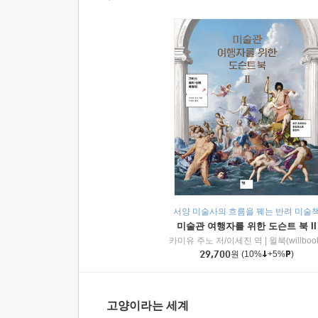
서양 미술사의 흐름을 꿰는 반려 미술
미술관 여행자를 위한 도슨트 북 II
카미유 주노 저/이세진 역
|
윌북(willboo
29,700
원
(10%
+5%
)
고양이라는 세계