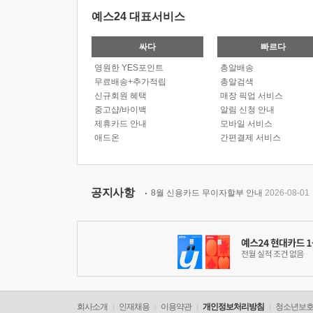
예스24 대표서비스
싸다
빠르다
영원한 YES포인트
총알배송
무료배송+추가적립
총알검색
신규회원 혜택
매장 픽업 서비스
중고샵/바이백
알림 신청 안내
제휴카드 안내
모바일 서비스
애드온
간편결제 서비스
공지사항
8월 신용카드 무이자할부 안내
2026-08-01
회사소개
인재채용
이용약관
개인정보처리방침
청소년보