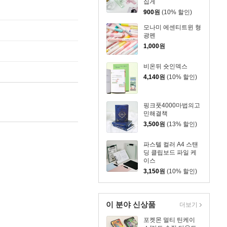
집게
900
원
(10% 할인)
모나미 에센티트윈 형
광펜
1,000
원
비온뒤 숏인덱스
4,140
원
(10% 할인)
핑크풋4000마법의고
민해결책
3,500
원
(13% 할인)
파스텔 컬러 A4 스탠
딩 클립보드 파일 케
이스
3,150
원
(10% 할인)
이 분야 신상품
더보기
포켓몬 멀티 틴케이