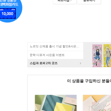
파트너샵
공유하기
노르잇 신제품 출시 기념 할인&사은품 증정!
문학 디퓨저 사은품 이벤트
스킵과 로퍼 2차 굿즈
이 상품을 구입하신 분