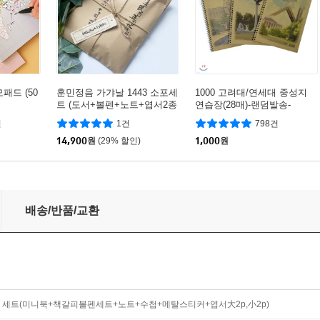
패드 (50
훈민정음 가갸날 1443 소포세
1000 고려대/연세대 중성지
트 (도서+볼펜+노트+엽서2종
연습장(28매)-랜덤발송-
+책갈피2종+연필)
건
1건
798건
14,900
원
(29% 할인)
1,000
원
갈피볼펜세트+노트+수첩+메탈스티커+엽서大2p,小2p)
배송/반품/교환
포 세트(미니북+책갈피볼펜세트+노트+수첩+메탈스티커+엽서大2p,小2p)