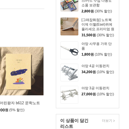
스/카드 수집 다용도
소품 보관함
2,800
원
(30% 할인)
[그래잡화점] 노트북
이제 이젤(Esel)위에
올리세요.프리미엄 원
목 거치대
31,500
원
(30% 할인)
아망 사무용 가위 단
품
1,800
원
(10% 할인)
아망 4공 이동펀치
34,200
원
(10% 할인)
아망 3공 이동펀치
27,000
원
(10% 할인)
 어린왕자 b612 문학노트
900
원
(5% 할인)
이 상품이 담긴
더보기
리스트