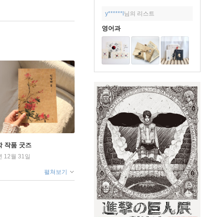
y******l
님의 리스트
영어과
학 작품 굿즈
년 12월 31일
펼쳐보기