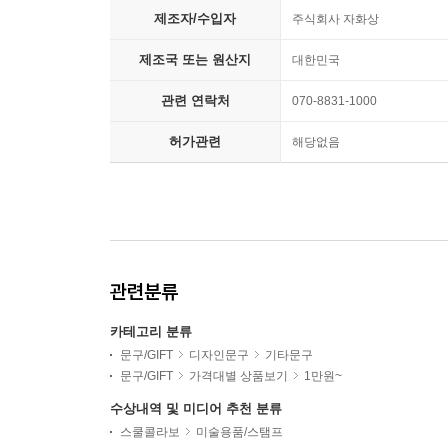
제조자/수입자
주식회사 자화상
제조국 또는 원산지
대한민국
관련 연락처
070-8831-1000
허가관련
해당없음
관련분류
카테고리 분류
문구/GIFT
디자인문구
기타문구
문구/GIFT
가격대별 상품보기
1만원~
수상내역 및 미디어 추천 분류
스쿨콜라보
미술용품/스탬프