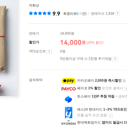
자화상
9.9
회원리뷰(
14
건)
판매지수 1,938
판매가
18,900원
14,000
원
할인가
(26% 할인)
YES포인트
0원
5만원이상 구매 시 2천원 추가적립
결제혜택
카카오페이
2,000원 즉시할인
일
페이코
1% 할인
포인트 결제시
토스페이
1만P 추첨 적립
+ 생애
예스24 현대카드
1~3% YES포
전월 실적 조건 없음
현대백화점카드
앱카드 발급시 1