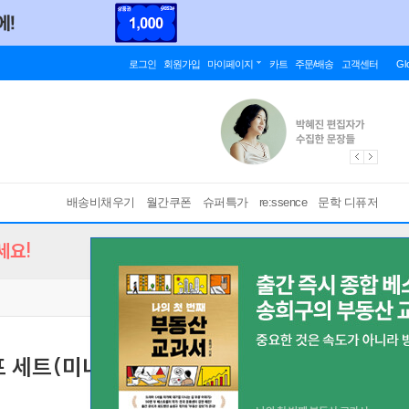
로그인
회원가입
마이페이지
카트
주문/배송
고객센터
Gl
배송비채우기
월간쿠폰
슈퍼특가
re:ssence
문학 디퓨저
세요!
소포 세트(미니북+책갈피볼펜세트+노트+수