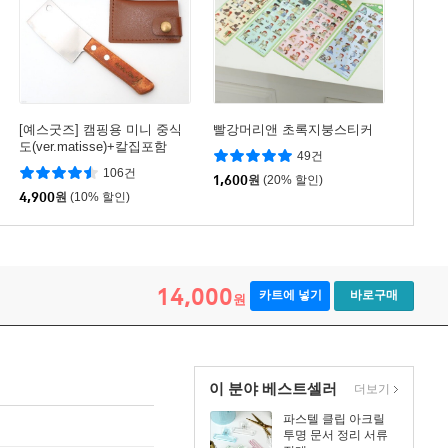
[예스굿즈] 캠핑용 미니 중식
빨강머리앤 초록지붕스티커
도(ver.matisse)+칼집포함
49건
106건
1,600
원
(20% 할인)
4,900
원
(10% 할인)
14,000
카트에 넣기
바로구매
원
이 분야 베스트셀러
더보기
파스텔 클립 아크릴
투명 문서 정리 서류