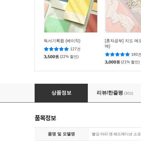
독서기록함 (베이직)
[혼자공부] 지도 메모
매)
127건
160
3,500
원
(22% 할인)
3,000
원
(21% 할인)
빨강 머리 앤 레드에디션 소포 세트(미니북+책
상품정보
리뷰/한줄평
(3/11)
품목정보
품명 및 모델명
빨강 머리 앤 레드에디션 소