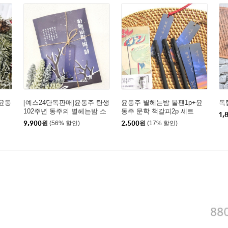
윤동
[예스24단독판매]윤동주 탄생
윤동주 별헤는밤 볼펜1p+윤
독
102주년 동주의 별헤는밤 소
동주 문학 책갈피2p 세트
1,
포(별밤 에디션 패키지)
9,900
원
(56% 할인)
2,500
원
(17% 할인)