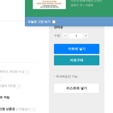
오늘은 그만 보기
판매중
수량
카트에 넣기
바로구매
 400건, 4만원 이상
국내배송만 가능
첫결제 3천원
리스트에 넣기
인트 적립
만원 상품권
신규발급시