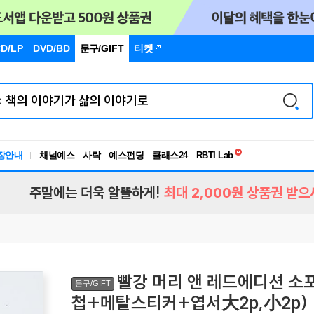
D/LP
DVD/BD
문구
/GIFT
티켓
독서유형검사
RBTI Lab
장안내
채널예스
사락
예스펀딩
클래스24
독서유형검사
주말에는 더욱 알뜰하게!
최대 2,000원 상품권 받으
빨강 머리 앤 레드에디션 
문구/GIFT
첩+메탈스티커+엽서大2p,小2p)