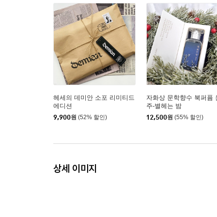
헤세의 데미안 소포 리미티드
자화상 문학향수 북퍼퓸 
에디션
주-별헤는 밤
9,900
원
(52% 할인)
12,500
원
(55% 할인)
상세 이미지