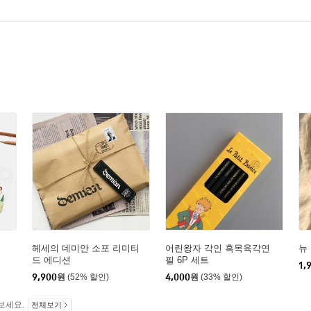
헤세의 데미안 소포 리미티
어린왕자 각인 흑목육각연
뉴
드 에디션
필 6P 세트
1,
9,900
원
(52% 할인)
4,000
원
(33% 할인)
보세요.
전체보기