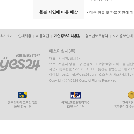
환불 지연에 따른 배상
대금 환불 및 환불 지연에 
회사소개
인재채용
이용약관
개인정보처리방침
청소년보호정책
도서홍보안내
대표 : 김석환, 최세라
주소 : 서울시 영등포구 은행로 11, 5층~6층(여의도동,일신
사업자등록번호 : 229-81-37000 통신판매업신고 : 제 200
이메일 : yes24help@yes24.com 호스팅 서비스사업자 :
Copyright ⓒ YES24 Corp. All Rights Reserved.