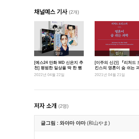
채널예스 기사
(2개)
읽다
읽다
[예스24 만화 MD 신은지 추
[이주의 신간] 『리처드 
천] 평범한 일상을 딱 한 뼘
킨스의 영혼이 숨 쉬는 
특별하게 만드는 와야마 야
학』 『사물의 뒷모습』
2022년 04월 22일
2021년 04월 21일
마의 세계
저자 소개
(2명)
글그림 :
와야마 야마
(和山やま)