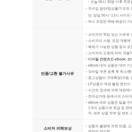
오늘 06시 30분 이후 주문
직수입 음반/영상물/기프트 
단, 당일 00시~13시 사이
박스 포장은 택배 배송이 가
소비자의 책임 있는 사유로 
소비자의 사용, 포장 개봉에 
복제가 가능한 상품 등의 포장을 
소비자의 요청에 따라 개별
디지털 컨텐츠인 eBook, 
eBook 대여 상품은 대여 기
모바일 쿠폰 등록 후 취소/환
반품/교환 불가사유
중고상품이 구매확정(자동 
LP상품의 재생 불량 원인이 기
시간의 경과에 의해 재판매가
전자상거래 등에서의 소비자
eBook 세트 상품은 일괄 
1개의 상품으로 취급 및 판매
우, 세트 상품 전부 및 세트
상품의 불량에 의한 반품, 교
소비자 피해보상
준하여 처리됨