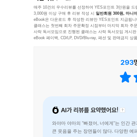
느껴진다. 여기에 빙그레하고 저절로 웃음 지어지
매주 10건의 우수리뷰를 선정하여 YES포인트 3만원을 드
3,000원 이상 구매 후 리뷰 작성 시
일반회원 300원, 마니아
작가의 새로운 감각을 『빠졌어, 너에게』에서 느껴
eBook은 다운로드 후 작성한 리뷰만 YES포인트 지급됩니
클래스는 첫번째 회차 주문확정 시점부터 마지막 회차 주문
사락 독서모임으로 진행된 클래스는 사락 독서모임 게시판
eBook 페이백, CD/LP, DVD/Blu-ray, 패션 및 판매금
293
AI가 리뷰를 요약했어요!
와야마 야마의 "빠졌어, 너에게"는 인간 
큰 웃음을 주는 장면들이 많다. 다양한 