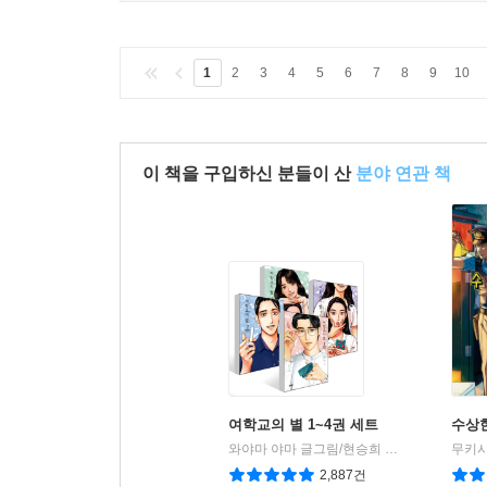
1
2
3
4
5
6
7
8
9
10
이 책을 구입하신 분들이 산
분야 연관 책
여학교의 별 1~4권 세트
수상한
와야마 야마 글그림/현승희 역
문학동네
무키시
|
2,887건