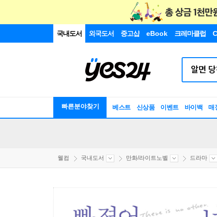
국내도서
외국도서
중고샵
eBook
크레마클럽
C
빠른분야찾기
베스트
신상품
이벤트
바이백
매
웰컴
국내도서
만화/라이트노벨
드라마