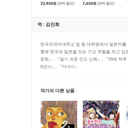
+下 세트
22,950
원
(10% 할인)
7,650
원
(10% 할인)
역 :
김진희
한국외국어대학교 및 동 대학원에서 일본어를 전
통해 한국과 일본을 잇는 가교 역할을 하고 싶
문화』, 『알기 쉬운 인도 신화』, 『99세 하루
0년사』, 『마녀사...
작가의 다른 상품