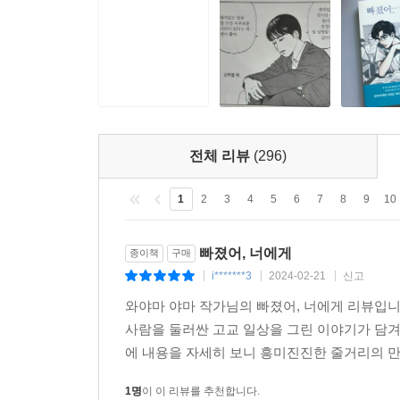
전체 리뷰
(296)
1
2
3
4
5
6
7
8
9
10
빠졌어, 너에게
종이책
구매
i*******3
2024-02-21
신고
|
|
|
와야마 야마 작가님의 빠졌어, 너에게 리뷰입니
사람을 둘러싼 고교 일상을 그린 이야기가 담
에 내용을 자세히 보니 흥미진진한 줄거리의 만화
1명
이 이 리뷰를 추천합니다.