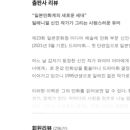
출판사 리뷰
“일본만화계의 새로운 세대”
밀레니얼 신인 작가가 그리는 사랑스러운 유머
제23회 일본문화청 미디어 예술제 만화 부문 신인상, 
(2021년 3월 기준), 드라마화… 첫 단편집으로
어느 날 갑자기 등장한 신인 작가 와야마 야마에게
너에게』로 온갖 만화상을 휩쓸더니 드라마화 결정,
이어가고 있으니 1995년생으로 알려진 젊은 작가로
이러한 이력은 그의 만화를 읽어보면 알 수 있다. B
크기, 경계가 있다. 저마다의 사랑을 장르로 나눌 
그가 그리는 소년들의 관계는 우정 이상의 설렘을 
가깝다.
회원리뷰
작품 구석에 그려진 인물들의 미세한 표정, 유연
(296건)