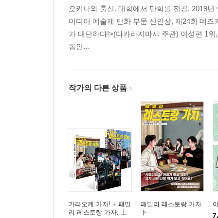
오키나와 출신. 대학에서 만화를 전공, 2019
미디어 예술제 만화 부문 신인상, 제24회 데즈
가 대단하다!>(다카라지마샤 주관) 여성편 1위,
동인...
작가의 다른 상품
가라오케 가자! + 패밀
패밀리 레스토랑 가자.
여
리 레스토랑 가자. 上
下
7