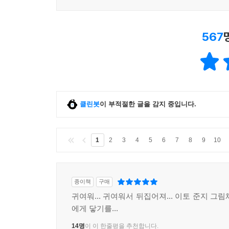
567
클린봇
이 부적절한 글을 감지 중입니다.
1
2
3
4
5
6
7
8
9
10
종이책
구매
귀여워... 귀여워서 뒤집어져... 이토 준지 그
에게 닿기를...
14명
이 이 한줄평을 추천합니다.