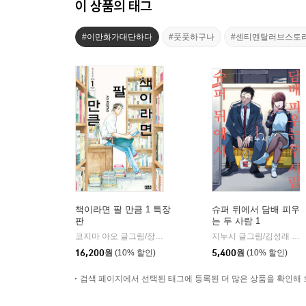
이 상품의 태그
#이만화가대단하다
#풋풋하구나
#센티멘탈러브스토
책이라면 팔 만큼 1 특장
슈퍼 뒤에서 담배 피우
판
는 두 사람 1
코지마 아오 글그림/장혜영 역
미우(대원)
지누시 글그림/김성래 역
|
|
16,200
원
(10% 할인)
5,400
원
(10% 할인)
검색 페이지에서 선택된 태그에 등록된 더 많은 상품을 확인해 