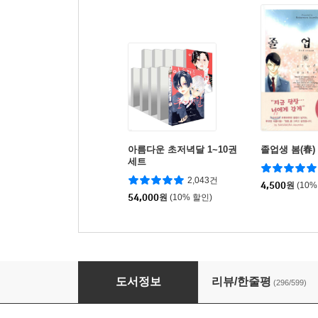
아름다운 초저녁달 1~10권
졸업생 봄(春)
세트
2,043건
4,500
원
(10%
54,000
원
(10% 할인)
빠졌어, 너에게
도서정보
리뷰/한줄평
(296/599)