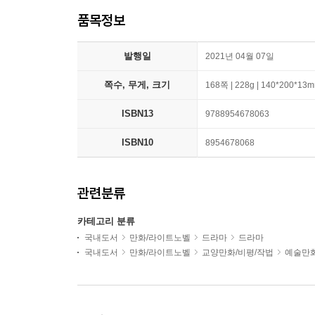
품목정보
발행일
2021년 04월 07일
쪽수, 무게, 크기
168쪽 | 228g | 140*200*13
ISBN13
9788954678063
ISBN10
8954678068
관련분류
카테고리 분류
국내도서
만화/라이트노벨
드라마
드라마
국내도서
만화/라이트노벨
교양만화/비평/작법
예술만