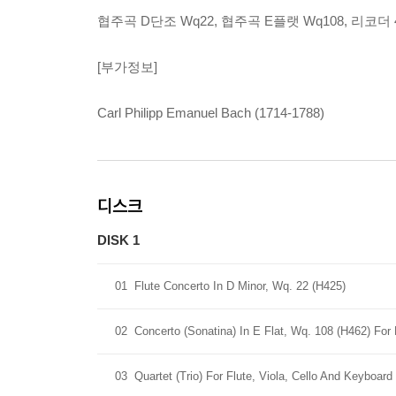
협주곡 D단조 Wq22, 협주곡 E플랫 Wq108, 리코더 
[부가정보]
Carl Philipp Emanuel Bach (1714-1788)
디스크
DISK 1
01
Flute Concerto In D Minor, Wq. 22 (H425)
02
Concerto (Sonatina) In E Flat, Wq. 108 (H462) For
03
Quartet (Trio) For Flute, Viola, Cello And Keyboard