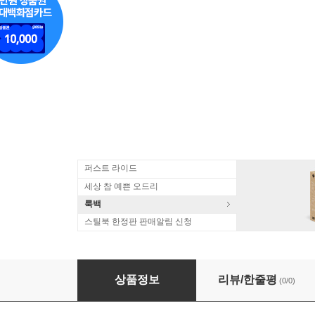
퍼스트 라이드
세상 참 예쁜 오드리
룩백
스틸북 한정판 판매알림 신청
C.P.E.바흐: 리코더 협주곡집 (C.P.E.Bach: Recorde
상품정보
리뷰/한줄평
(0/0)