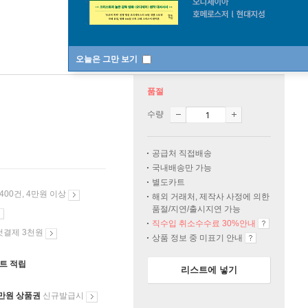
오늘은 그만 보기
품절
수량
공급처 직접배송
국내배송만 가능
별도카트
 400건, 4만원 이상
해외 거래처, 제작사 사정에 의한
품절/지연/출시지연 가능
직수입 취소수수료 30%안내
첫결제 3천원
상품 정보 중 미표기 안내
인트 적립
리스트에 넣기
만원 상품권
신규발급시