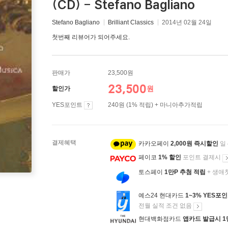
(CD) - Stefano Bagliano
Stefano Bagliano
Brilliant Classics
2014년 02월 24일
첫번째 리뷰어가 되어주세요.
판매가
23,500원
23,500
원
할인가
YES포인트
240원 (1% 적립) + 마니아추가적립
결제혜택
카카오페이
2,000원 즉시할인
일
페이코
1% 할인
포인트 결제시
토스페이
1만P 추첨 적립
+ 생애
예스24 현대카드
1~3% YES포
전월 실적 조건 없음
현대백화점카드
앱카드 발급시 1