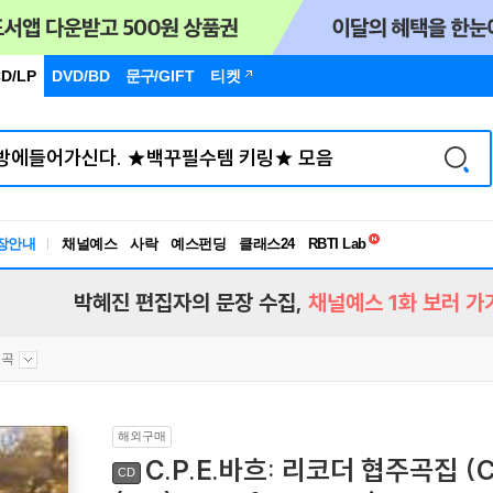
D/LP
DVD/BD
문구
/GIFT
티켓
독서유형검사
RBTI Lab
장안내
채널예스
사락
예스펀딩
클래스24
독서유형검사
박혜진 편집자의 문장 수집,
채널예스 1화 보러 가
주곡
해외구매
C.P.E.바흐: 리코더 협주곡집 (C.P
CD