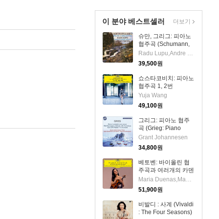
이 분야 베스트셀러
더보기
슈만, 그리그: 피아노
협주곡 (Schumann,
Grieg: Piano
Radu Lupu,Andre Previn
Concerto) (UHQCD)
39,500
원
(일본반) - Radu Lupu
쇼스타코비치: 피아노
협주곡 1, 2번
(Shostakovich: Piano
Yuja Wang
Concertos No.1 &
49,100
원
No.2) (UHQCD)(일본
반) - Yuja Wang
그리그: 피아노 협주
곡 (Grieg: Piano
Concerto In A Minor,
Grant Johannesen
Op.16)(CD) - Grant
34,800
원
Johannesen
베토벤: 바이올린 협
주곡과 여러개의 카덴
차 (Beethoven: Violin
Maria Duenas,Manfred Honeck
Concerto &
51,900
원
Cadenzas) (2Hi-Res
CD (MQA x UHQCD)
비발디 : 사계 (Vivaldi
(일본반) - Maria
: The Four Seasons)
Duenas