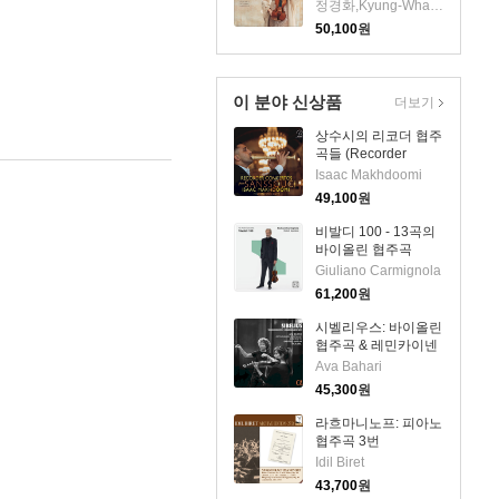
(LP) - 정경화 (Kyung-
정경화,Kyung-Wha Chung
Wha Chung)
50,100
원
이 분야 신상품
더보기
상수시의 리코더 협주
곡들 (Recorder
Concertos from
Isaac Makhdoomi
Sanssouci)(CD) -
49,100
원
Isaac Makhdoomi
비발디 100 - 13곡의
바이올린 협주곡
(Vivaldi 100. 13
Giuliano Carmignola
Violin Concertos)
61,200
원
(2CD) - Giuliano
Carmignola
시벨리우스: 바이올린
협주곡 & 레민카이넨
모음곡 (Sibelius:
Ava Bahari
Violin Concerto &
45,300
원
Lemminkainen
Suite)(CD) - Ava
라흐마니노프: 피아노
Bahari
협주곡 3번
(Rachmaninoff:
Idil Biret
Piano Concerto
43,700
원
No.3) (2CD) - Idil