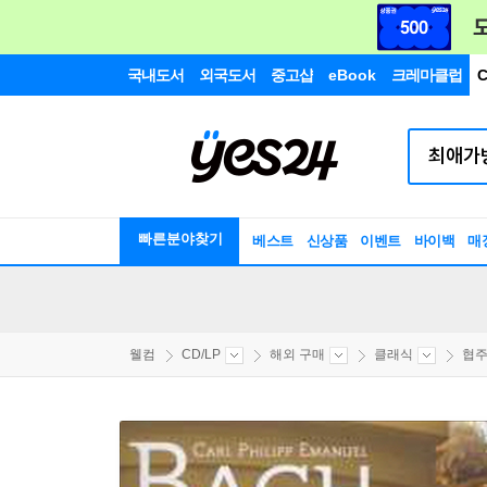
국내도서
외국도서
중고샵
eBook
크레마클럽
C
빠른분야찾기
베스트
신상품
이벤트
바이백
매
웰컴
CD/LP
해외 구매
클래식
협