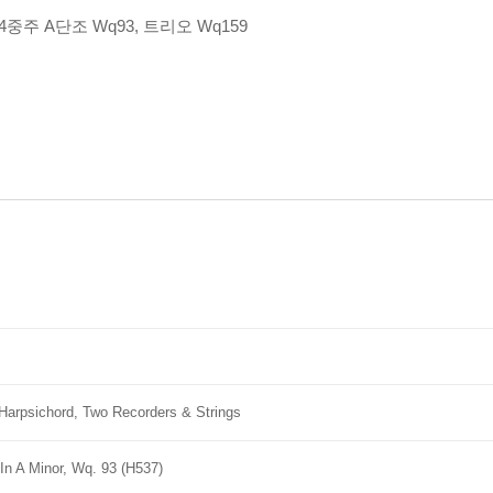
4중주 A단조 Wq93, 트리오 Wq159
 Harpsichord, Two Recorders & Strings
 In A Minor, Wq. 93 (H537)