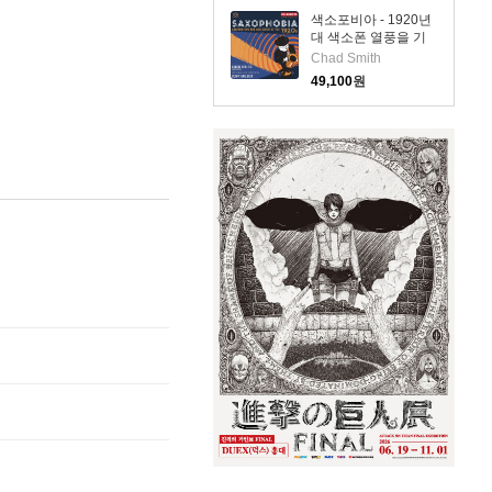
Biret
색소포비아 - 1920년
대 색소폰 열풍을 기
리며 (Saxophobia -
Chad Smith
Celebrating the Sax
49,100
원
Craze of the 1920s)
(SACD Hybrid) -
Chad Smith