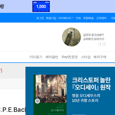
로그인
회원가입
마이페이지
카트
주문/배송
고객센터
Gl
미리듣기
예약음반
Vinyl전문관
스타샵
해외구매
기
.E.Bach: Recorder Concertos)