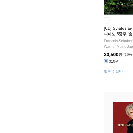
[CD]
Sviatosla
피아노 5중주 '송어' 
no Quintet 'The
Francois Schuber
Warner Music Ja
30,400
원
19
%
310원
일본 수입반