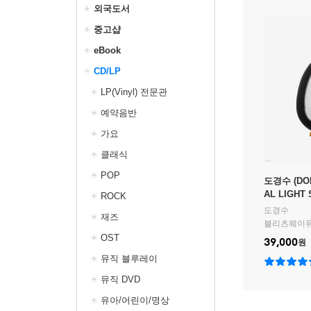
외국도서
중고샵
eBook
CD/LP
LP(Vinyl) 전문관
예약음반
가요
클래식
POP
도경수 (DOH
AL LIGHT
ROCK
도경수
재즈
블리츠웨이
OST
39,000
원
뮤직 블루레이
뮤직 DVD
유아/어린이/명상