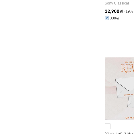
Sony Classical
32,900
원
19
%
330원