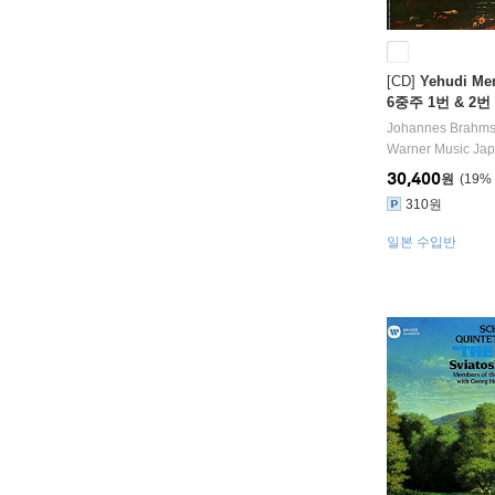
[CD]
Yehudi M
6중주 1번 & 2번 (
extets No.1 & 2
Johannes Brahm
Warner Music Ja
30,400
원
19
%
310원
일본 수입반