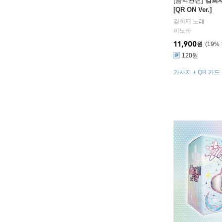
[음악관련]
김희재 
[QR ON Ver.]
김희재
노래
미노바
11,900
원
19
%
120원
가사지 + QR 카드