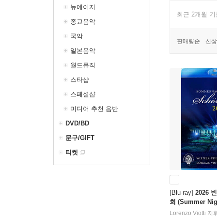
뉴에이지
최근 2개월 
종교음악
국악
판매량순
신상
일본음악
월드뮤직
스타샵
스페셜샵
미디어 추천 음반
DVD/BD
문구/GIFT
티켓
[Blu-ray]
2026
회 (Summer Nigh
[Blu-ray]
Lorenzo Viotti
지휘