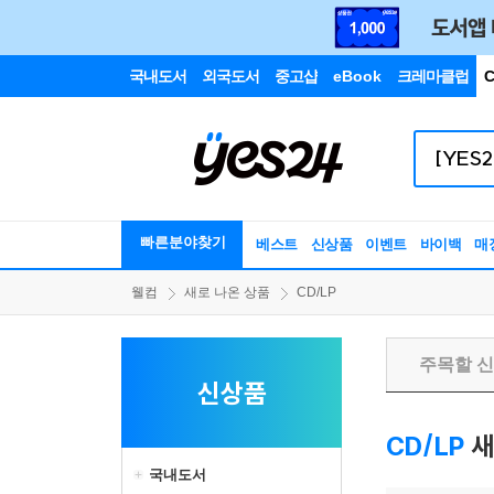
국내도서
외국도서
중고샵
eBook
크레마클럽
C
빠른분야찾기
베스트
신상품
이벤트
바이백
매
웰컴
새로 나온 상품
CD/LP
주목할 
신상품
CD/LP
새
국내도서