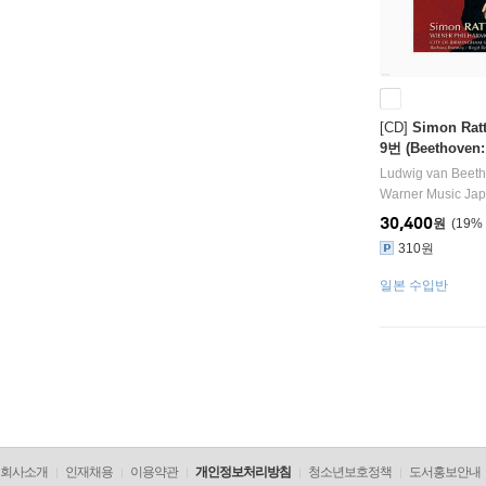
[CD]
Simon Ra
9번 (Beethoven:
[HQCD]
Ludwig van Beet
Warner Music Ja
30,400
원
19
%
310원
일본 수입반
회사소개
인재채용
이용약관
개인정보처리방침
청소년보호정책
도서홍보안내