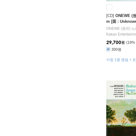
[CD]
ONEWE (원위
m [面 : Unknown
ver.][5종 중 1
ONEWE (원위)
노
Kakao Entertainm
29,700
원
19
%
300원
키링 1종 랜덤 + 
랜덤