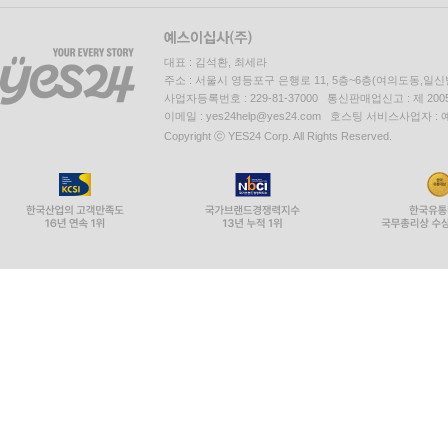
대표 : 김석환, 최세라
주소 : 서울시 영등포구 은행로 11, 5층~6층(여의도동,일신
사업자등록번호 : 229-81-37000 통신판매업신고 : 제 200
이메일 : yes24help@yes24.com 호스팅 서비스사업자 :
Copyright ⓒ YES24 Corp. All Rights Reserved.