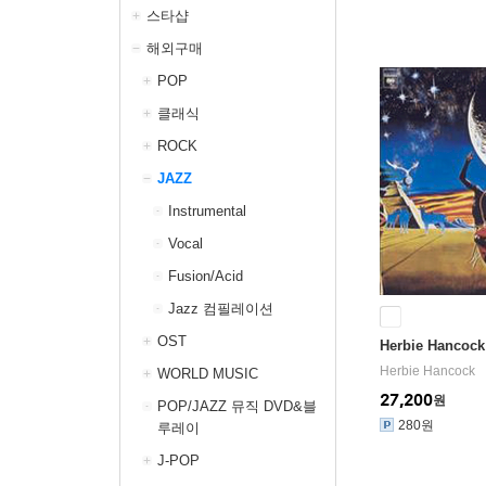
스타샵
해외구매
POP
클래식
ROCK
JAZZ
Instrumental
Vocal
Fusion/Acid
Jazz 컴필레이션
OST
Herbie Hancock 
Herbie Hancock
WORLD MUSIC
27,200
원
POP/JAZZ 뮤직 DVD&블
280원
루레이
J-POP