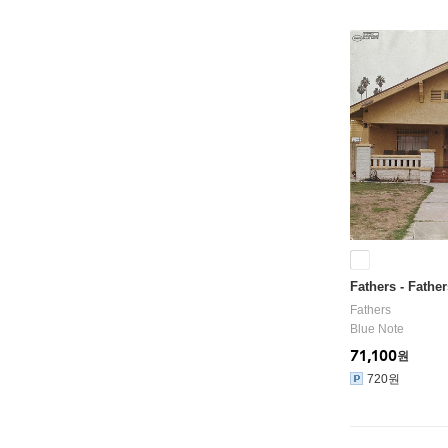
Fathers - Father
Fathers
Blue Note
71,100
원
720원