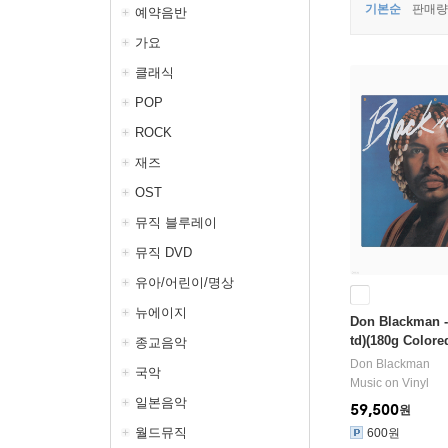
기본순
판매량
예약음반
가요
클래식
POP
ROCK
재즈
OST
뮤직 블루레이
뮤직 DVD
유아/어린이/명상
뉴에이지
Don Blackman -
td)(180g Colore
종교음악
Don Blackman
국악
Music on Vinyl
일본음악
59,500
원
월드뮤직
600원