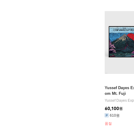
Yussef Dayes Ex
om Mt. Fuji
Yussef Dayes Exp
60,100
원
610원
품절