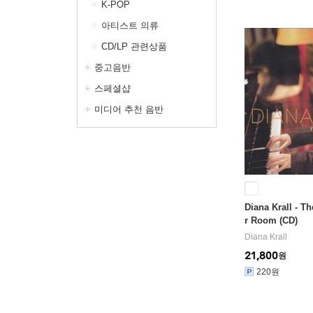
K-POP
아티스트 의류
CD/LP 관련상품
중고음반
스페셜샵
미디어 추천 음반
Diana Krall - Th
r Room (CD)
Diana Krall
21,800
원
220원