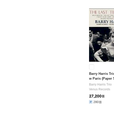
Barry Harris Tri
w Paris (Paper
D)
Barry Harris Trio
Venus Records
27,200
원
280원