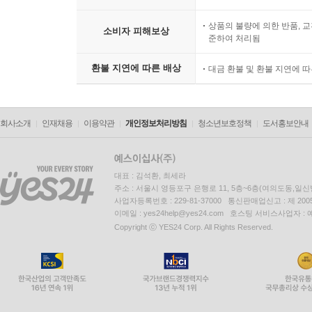
상품의 불량에 의한 반품, 교
소비자 피해보상
준하여 처리됨
환불 지연에 따른 배상
대금 환불 및 환불 지연에 
회사소개
인재채용
이용약관
개인정보처리방침
청소년보호정책
도서홍보안내
대표 : 김석환, 최세라
주소 : 서울시 영등포구 은행로 11, 5층~6층(여의도동,일신
사업자등록번호 : 229-81-37000 통신판매업신고 : 제 200
이메일 : yes24help@yes24.com 호스팅 서비스사업자 :
Copyright ⓒ YES24 Corp. All Rights Reserved.