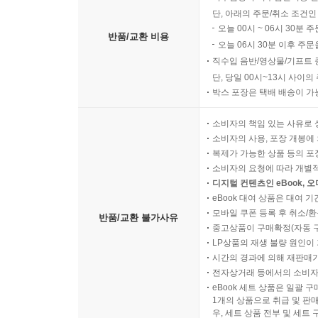
단, 아래의 주문/취소 조건인
오늘 00시 ~ 06시 30분 
반품/교환 비용
오늘 06시 30분 이후 주문
직수입 음반/영상물/기프트 
단, 당일 00시~13시 사이
박스 포장은 택배 배송이 가
소비자의 책임 있는 사유로 
소비자의 사용, 포장 개봉에 
복제가 가능한 상품 등의 포장을 
소비자의 요청에 따라 개별
디지털 컨텐츠인 eBook, 
eBook 대여 상품은 대여 기
모바일 쿠폰 등록 후 취소/환
반품/교환 불가사유
중고상품이 구매확정(자동 
LP상품의 재생 불량 원인이 기
시간의 경과에 의해 재판매가
전자상거래 등에서의 소비자
eBook 세트 상품은 일괄 
1개의 상품으로 취급 및 판매
우, 세트 상품 전부 및 세트