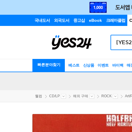
국내도서
외국도서
중고샵
eBook
크레마클럽
C
빠른분야찾기
베스트
신상품
이벤트
바이백
매
웰컴
CD/LP
해외 구매
ROCK
Art/