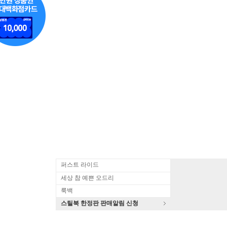
퍼스트 라이드
세상 참 예쁜 오드리
룩백
스틸북 한정판 판매알림 신청