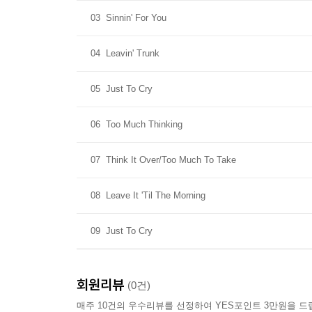
03
Sinnin' For You
04
Leavin' Trunk
05
Just To Cry
06
Too Much Thinking
07
Think It Over/Too Much To Take
08
Leave It 'Til The Morning
09
Just To Cry
회원리뷰
(0건)
매주 10건의 우수리뷰를 선정하여 YES포인트 3만원을 드