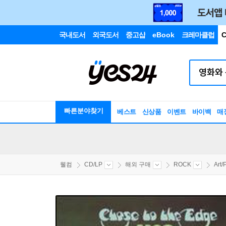
국내도서
외국도서
중고샵
eBook
크레마클럽
C
빠른분야찾기
베스트
신상품
이벤트
바이백
매
웰컴
CD/LP
해외 구매
ROCK
Art/