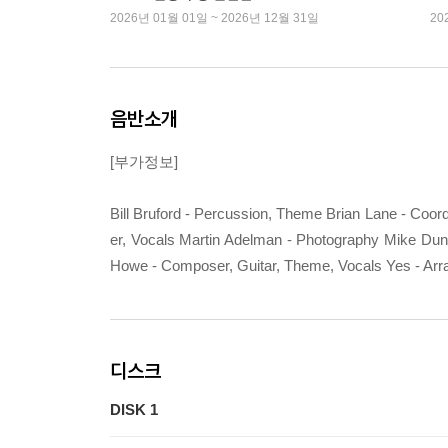
2026년 01월 01일 ~ 2026년 12월 31일
20
음반소개
[부가정보]
Bill Bruford - Percussion, Theme Brian Lane - Coo
er, Vocals Martin Adelman - Photography Mike Du
Howe - Composer, Guitar, Theme, Vocals Yes - Arr
디스크
DISK 1