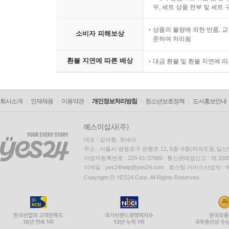
우, 세트 상품 전부 및 세트
상품의 불량에 의한 반품, 교
소비자 피해보상
준하여 처리됨
환불 지연에 따른 배상
대금 환불 및 환불 지연에 
회사소개
인재채용
이용약관
개인정보처리방침
청소년보호정책
도서홍보안내
대표 : 김석환, 최세라
주소 : 서울시 영등포구 은행로 11, 5층~6층(여의도동,일신
사업자등록번호 : 229-81-37000 통신판매업신고 : 제 200
이메일 : yes24help@yes24.com 호스팅 서비스사업자 :
Copyright ⓒ YES24 Corp. All Rights Reserved.