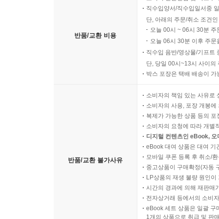
직수입양서/직수입일서중 일
단, 아래의 주문/취소 조건인
오늘 00시 ~ 06시 30분 
반품/교환 비용
오늘 06시 30분 이후 주문
직수입 음반/영상물/기프트 
단, 당일 00시~13시 사이
박스 포장은 택배 배송이 가
소비자의 책임 있는 사유로 
소비자의 사용, 포장 개봉에 
복제가 가능한 상품 등의 포장을 
소비자의 요청에 따라 개별
디지털 컨텐츠인 eBook, 
eBook 대여 상품은 대여 기
모바일 쿠폰 등록 후 취소/환
반품/교환 불가사유
중고상품이 구매확정(자동 
LP상품의 재생 불량 원인이 기
시간의 경과에 의해 재판매가
전자상거래 등에서의 소비자
eBook 세트 상품은 일괄 
1개의 상품으로 취급 및 판매