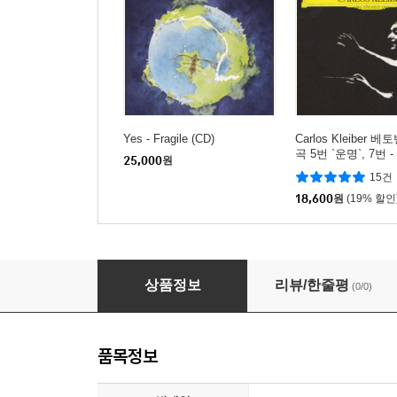
Yes - Fragile (CD)
Carlos Kleiber 베
곡 5번 `운명`, 7번
25,000
원
클라이버 (Beethove
15건
hony No.5 & 7)
18,600
원
(19% 할인
Yes - Close To The Edge (CD)
상품정보
리뷰/한줄평
(0/0)
품목정보