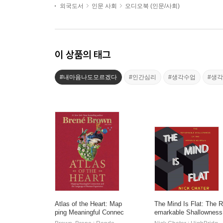
외국도서
인문 사회
오디오북 (인문/사회)
이 상품의 태그
#내마음나도모르겠다
#인간심리
#생각수업
#생
Atlas of the Heart: Map
The Mind Is Flat: The R
ping Meaningful Connec
emarkable Shallowness
tion and the Language o
of the Improvising Brain