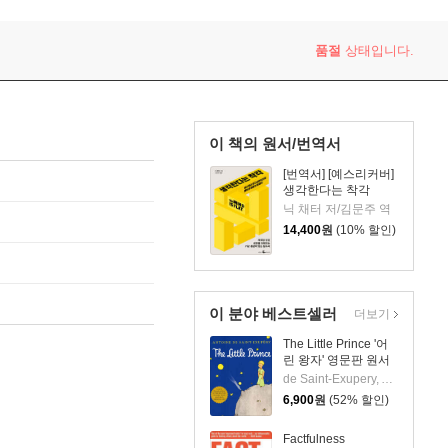
품절
상태입니다.
이 책의 원서/번역서
[번역서] [예스리커버]
생각한다는 착각
닉 채터 저/김문주 역
14,400
원
(10% 할인)
이 분야 베스트셀러
더보기
The Little Prince '어
린 왕자' 영문판 원서
de Saint-Exupery, Antoine / de Saint-Exupery, Antoine
6,900
원
(52% 할인)
Factfulness