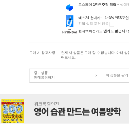
토스페이
1만P 추첨 적립
+ 생애
예스24 현대카드
1~3% YES포
전월 실적 조건 없음
현대백화점카드
앱카드 발급시 1
구매 시 참고사항
현재 새 상품은 구매 할 수 없습니다. 아래 
해보세요.
중고상품
이 상품을 팔기
판매요청하기