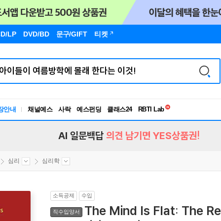
D/LP
DVD/BD
문구
/GIFT
티켓
독서유형검사
RBTI Lab
장안내
채널예스
사락
예스펀딩
클래스24
독서유형검사
AI 일문백답
의견 남기면 YES상품권!
심리
심리학
소득공제
수입
The Mind Is Flat: The R
직수입양서