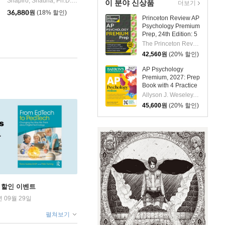
Shapiro, Shauna, Ph.D.
Sounds True
|
이 분야 신상품
더보기
to Rewire Your Brain for
36,880
원
(18% 할인)
Calm, Clarity, and Joy
Princeton Review AP
Psychology Premium
Prep, 24th Edition: 5
Practice Tests +
The Princeton Review
Digital Practice
42,560
원
(20% 할인)
Online + Content
Review
AP Psychology
Premium, 2027: Prep
Book with 4 Practice
Tests +
Allyson J. Weseley, Robert McEntarffer
Comprehensive
45,600
원
(20% 할인)
Review + Online
Practice
학기 할인 이벤트
년 09월 29일
펼쳐보기