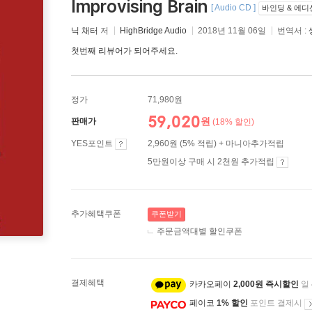
Improvising Brain
[ Audio CD ]
바인딩 & 에디
닉 채터
저
HighBridge Audio
2018년 11월 06일
번역서 :
첫번째 리뷰어가 되어주세요.
정가
71,980원
59,020
원
판매가
(18% 할인)
YES포인트
2,960원 (5% 적립) + 마니아추가적립
5만원이상 구매 시 2천원 추가적립
추가혜택쿠폰
쿠폰받기
주문금액대별 할인쿠폰
결제혜택
카카오페이
2,000원 즉시할인
일
페이코
1% 할인
포인트 결제시