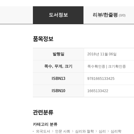
The Mind Is Flat: The Remarkable Shallownes
도서정보
리뷰/한줄평
(0/0)
품목정보
발행일
2018년 11월 06일
쪽수, 무게, 크기
쪽수확인중 | 크기확인중
ISBN13
9781665133425
ISBN10
1665133422
관련분류
카테고리 분류
외국도서
인문 사회
심리와 철학
심리
심리학