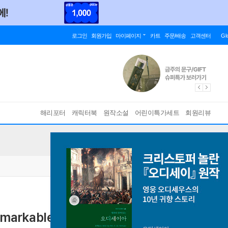
로그인
회원가입
마이페이지
카트
주문/배송
고객센터
Gl
해리포터
캐릭터북
원작소설
어린이특가세트
회원리뷰
emarkable Shallowness of the