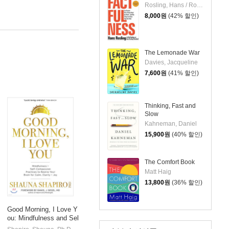
Rosling, Hans / Ronnlund, Anna Rosling / Rosling, Ola
8,000
원
(42% 할인)
The Lemonade War
Davies, Jacqueline
7,600
원
(41% 할인)
Thinking, Fast and
Slow
Kahneman, Daniel
15,900
원
(40% 할인)
The Comfort Book
Matt Haig
13,800
원
(36% 할인)
Good Morning, I Love Y
ou: Mindfulness and Sel
f-Compassion Practices