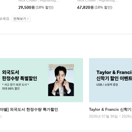
Nick Chater
HighBridge Audio
Nick Chater
HighBridge Audio
|
|
g Brain
29,500
원
(18% 할인)
67,820
원
(18% 할인)
보세요.
전체보기
분야별] 외국도서 한정수량 특가할인
Taylor & Francis 신
시
2026년 07월 30일 ~ 2026