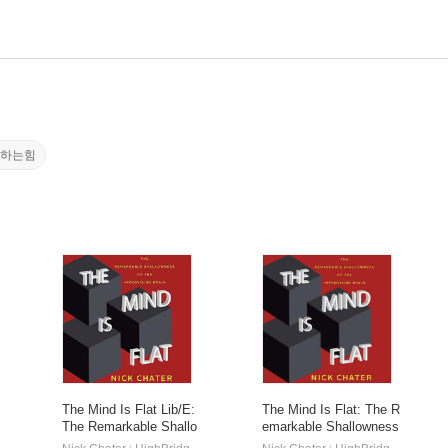
각하는힘
The Mind Is Flat Lib/E:
The Mind Is Flat: The R
The Remarkable Shallo
emarkable Shallowness
wness of the Improvisin
of the Improvising Brain