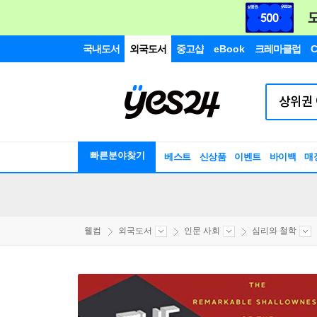
국내도서
외국도서
중고샵
eBook
크레마클럽
C
빠른분야찾기
베스트
신상품
이벤트
바이백
매
웰컴
외국도서
인문 사회
심리와 철학