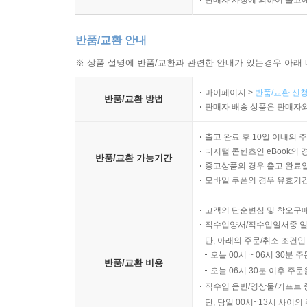
판매자 사정에 의하여 출고
반품/교환 안내
※ 상품 설명에 반품/교환과 관련한 안내가 있는경우 아래 
마이페이지 >
반품/교환 신청
반품/교환 방법
판매자 배송 상품은 판매자와
출고 완료 후 10일 이내의 
디지털 콘텐츠인 eBook의 
반품/교환 가능기간
중고상품의 경우 출고 완료일
모바일 쿠폰의 경우 유효기간(
고객의 단순변심 및 착오구
직수입양서/직수입일서중 일
단, 아래의 주문/취소 조건인
오늘 00시 ~ 06시 30분 
반품/교환 비용
오늘 06시 30분 이후 주문
직수입 음반/영상물/기프트 
단, 당일 00시~13시 사이