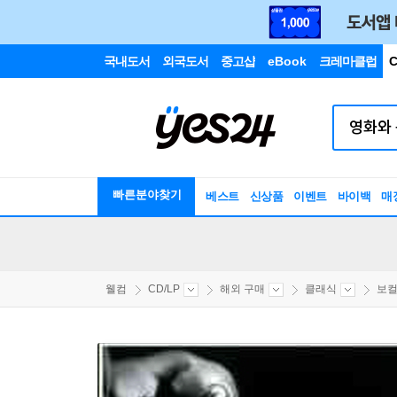
국내도서
외국도서
중고샵
eBook
크레마클럽
C
빠른분야찾기
베스트
신상품
이벤트
바이백
매
웰컴
CD/LP
해외 구매
클래식
보컬