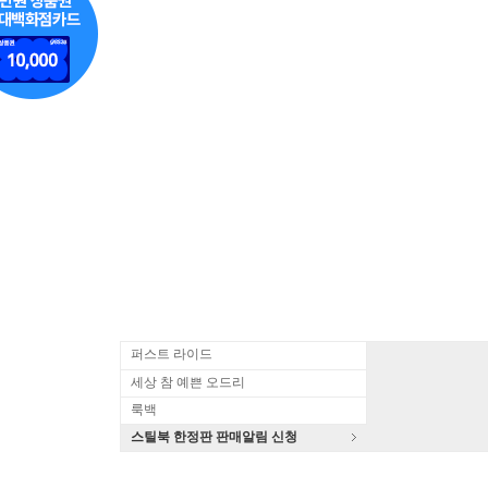
퍼스트 라이드
세상 참 예쁜 오드리
룩백
스틸북 한정판 판매알림 신청