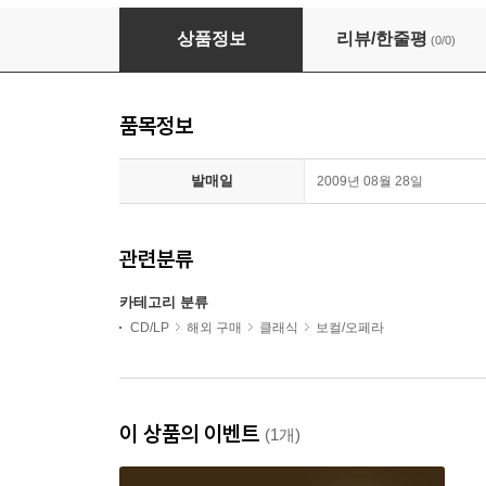
라모 : 다르다노스 (Rameau : Dardanus) - Anto
상품정보
리뷰/한줄평
(0/0)
품목정보
발매일
2009년 08월 28일
관련분류
카테고리 분류
CD/LP
해외 구매
클래식
보컬/오페라
이 상품의 이벤트
(1개)