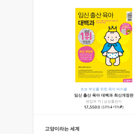
초보 부모를 위한 육아 바이블
임신 출산 육아 대백과 최신개정판
편집부 저
|
삼성출판사
17,550
원
(10%
+5%
)
고양이라는 세계