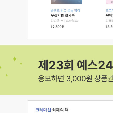
손으로 읽고 쓰는 명작
로그
무진기행 필사북
AI
김승옥 저
|
스타북스
김혜
19,800
원
13,5
크레마샵
화제의 책