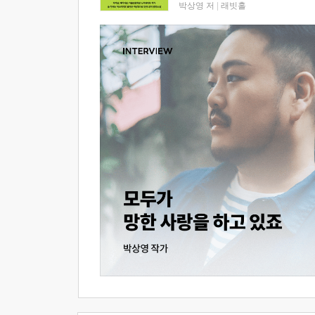
박상영 저
|
래빗홀