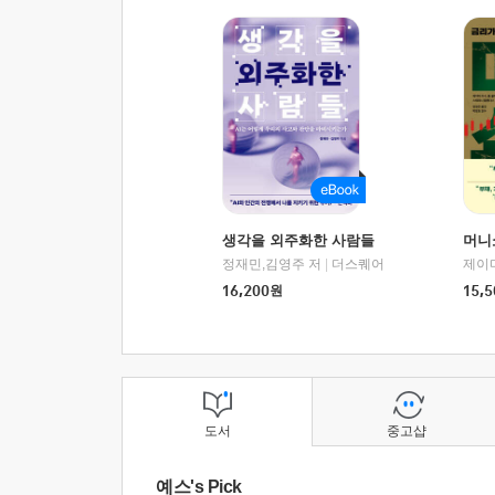
생각을 외주화한 사람들
머니
정재민,김영주 저
|
더스퀘어
16,200
원
15,5
도서
중고샵
예스's Pick