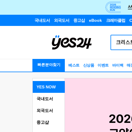
국내도서
외국도서
중고샵
eBook
크레마클럽
C
빠른분야찾기
베스트
신상품
이벤트
바이백
매
YES NOW
국내도서
외국도서
중고샵