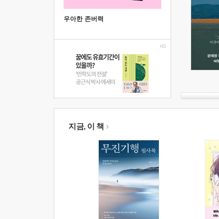
우아한 존버력
지금, 이 책