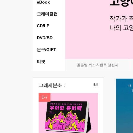
eBook
크레마클럽
CD/LP
DVD/BD
문구/GIFT
티켓
골든벨 퀴즈 & 완독 챌린지
그래제본소
5
/5
D-7