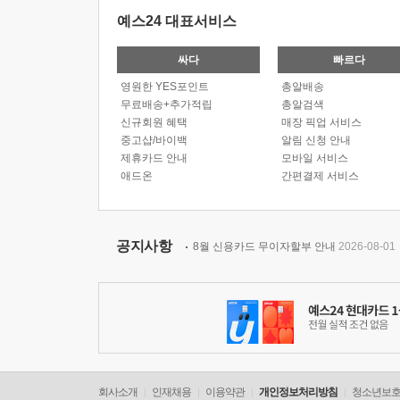
예스24 대표서비스
싸다
빠르다
영원한 YES포인트
총알배송
무료배송+추가적립
총알검색
신규회원 혜택
매장 픽업 서비스
중고샵/바이백
알림 신청 안내
제휴카드 안내
모바일 서비스
애드온
간편결제 서비스
공지사항
8월 신용카드 무이자할부 안내
2026-08-01
회사소개
인재채용
이용약관
개인정보처리방침
청소년보