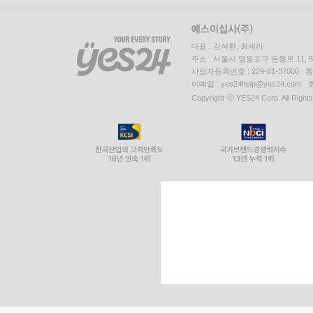
대표 : 김석환, 최세라
주소 : 서울시 영등포구 은행로 11,
사업자등록번호 : 229-81-37000 
이메일 : yes24help@yes24.c
Copyright ⓒ YES24 Corp. All Right