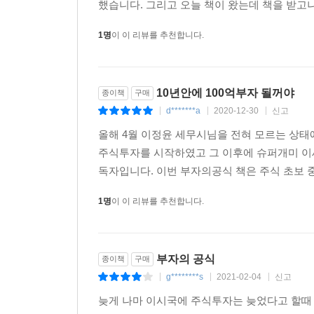
했습니다. 그리고 오늘 책이 왔는데 책을 받고나
- 인구 28위, 국토면적 107위, GDP 10위
슈퍼개미 이정윤은 『부자의 공식』의 독자가 더 효율
- 편하게 경제 기사 읽기
1명
이 이 리뷰를 추천합니다.
하여 평범한 강의라 생각하면 안 된다. 『부자의 
- 인플레이션? 디플레이션?
효과를 얻을 수 있다.
- 물가상승률 이상의 투자수익률 확보하기
10년안에 100억부자 될꺼야
종이책
구매
“부자훈련소에 오신 것을 환영합니다”
5. 언제 투자해야 하는가
d*******a
2020-12-30
신고
|
|
|
- 기술·지식 집약 산업은 발전한다
올해 4월 이정윤 세무시님을 전혀 모르는 상태
- GDP와 주가는 우상향한다
주식투자를 시작하였고 그 이후에 슈퍼개미 이세
- 주식시장의 4국면
독자입니다. 이번 부자의공식 책은 주식 초보 중
- 투자자는 경기의 변수를 읽어야 한다
1명
이 이 리뷰를 추천합니다.
6. 물가 올라도 걱정, 내려도 걱정
- 미국 금리정책 파악하기
- 통화량을 조절하는 세 가지 수단
부자의 공식
종이책
구매
- 통화량이 늘어날 때 경기가 상승하는 이유
g********s
2021-02-04
신고
|
|
|
- 경제가 성장하면 물가는 오른다
늦게 나마 이시국에 주식투자는 늦었다고 할때