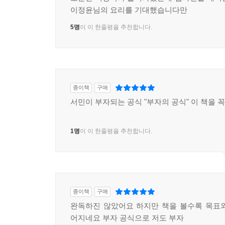
이정윤님의 요리를 기대했습니다만
- 지금은 성장주의 시대다
5명
이 이 한줄평을 추천합니다.
7. 성장주를 찾아라
- 삼박자 투자법으로 성장주 찾기
- 가치와 가격의 관계를 이해하라
- 성장주 차트의 조건
종이책
구매
- 성장주 종목 선정의 실제 사례
서민이 부자되는 공식 "부자의 공식" 이 책을 꼭
8. 이 시대의 진정한 성장산업
- 시가총액 비교법으로 본 성장산업
1명
이 이 한줄평을 추천합니다.
- 제로금리, 상승장, 4차 산업혁명
- 정부정책으로 본 5대 성장산업
- 콘텍트 시대는 다시 오지 않는다 | TOP PICK
종이책
구매
‘투자학’ 3교시 복습
완독하진 않았어요 하지만 책을 볼수록 목표
어지네요 부자 공식으로 저도 부자
부록 | 시가총액 상위기업