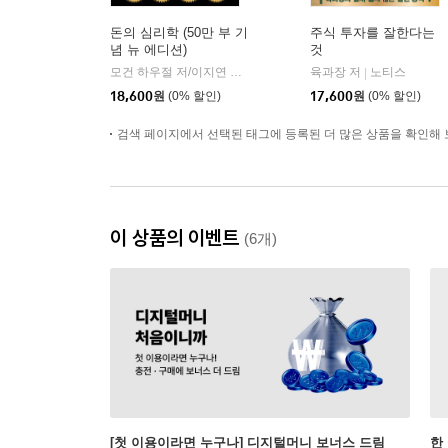
돈의 심리학 (50만 부 기
주식 투자를 잘한다는
념 뉴 에디션)
것
모건 하우절 저/이지연 역
인플루엔셜
육과장 저
노티스
|
|
18,600
원
(0% 할인)
17,600
원
(0% 할인)
검색 페이지에서 선택된 태그에 등록된 더 많은 상품을 확인해 
이 상품의 이벤트
(6개)
[첫 이용이라면 누구나] 디지털머니 보너스 드림
한