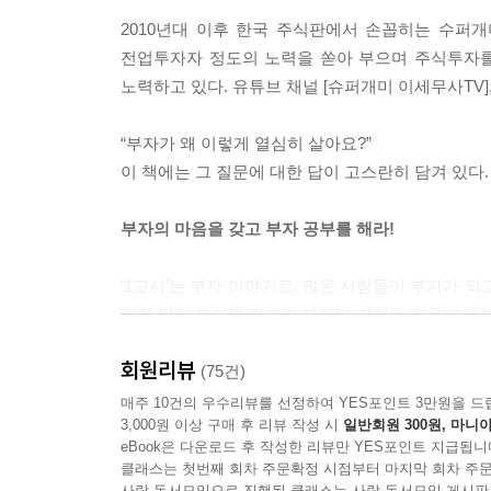
- 개인 현금흐름표
2010년대 이후 한국 주식판에서 손꼽히는 수퍼개
- 돈의 노예가 되지 말고 돈을 노예로 만들기
전업투자자 정도의 노력을 쏟아 부으며 주식투자를 
노력하고 있다. 유튜브 채널 [슈퍼개미 이세무사TV
5. 돈, 어떻게 벌고 관리할까
- G를 높이기 위하여 고통을 감수하라
“부자가 왜 이렇게 열심히 살아요?”
- 돈 버는 방법은 많다
이 책에는 그 질문에 대한 답이 고스란히 담겨 있다.
- 충분한 소득을 올리기 위해
- 지출통제를 위한 좋은 방법들
부자의 마음을 갖고 부자 공부를 해라!
6. 고생해서 번 돈 어떻게 투자할까
‘1교시’는 부자 이야기로, 많은 사람들이 부자가 
- R을 높이기 위하여 위험을 감수하라
가장 먼저 부자의 정의와 부자가 가지는 자유에 대해
- 순자산 보호하는 포트폴리오 분산효과
- 최적의 자산 포트폴리오를 구성하라
회원리뷰
부자가 되기 위해 가장 먼저 해야 할 일은 목표를 설
(75건)
- 빚내서 투자, 무조건 나쁠까
것이다. 이 책은 명확하게 부자의 꿈을 제시하며, 
매주 10건의 우수리뷰를 선정하여 YES포인트 3만원을 드
3,000원 이상 구매 후 리뷰 작성 시
일반회원 300원, 마니아
있다.
7. 지금 당장 키우는 부자 나무
eBook은 다운로드 후 작성한 리뷰만 YES포인트 지급됩니
클래스는 첫번째 회차 주문확정 시점부터 마지막 회차 주문
- 나는 집에 부자 나무가 있다
‘2교시’는 경제학 이야기이다. 스포츠 선수가 기
사락 독서모임으로 진행된 클래스는 사락 독서모임 게시판