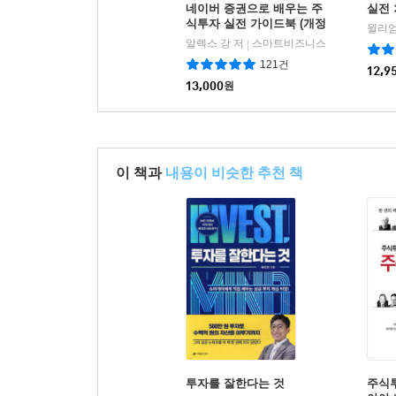
네이버 증권으로 배우는 주
실전 
식투자 실전 가이드북 (개정
증보판)
알렉스 강 저
스마트비즈니스
|
121건
12,9
13,000
원
이 책과
내용이 비슷한 추천 책
투자를 잘한다는 것
주식