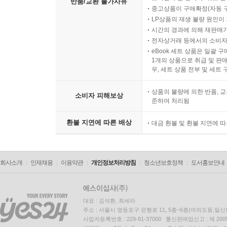
반품/교환 불가사유
중고상품이 구매확정(자동 
LP상품의 재생 불량 원인이 기
시간의 경과에 의해 재판매가
전자상거래 등에서의 소비자
eBook 세트 상품은 일괄 
1개의 상품으로 취급 및 판매
우, 세트 상품 전부 및 세트
상품의 불량에 의한 반품, 교
소비자 피해보상
준하여 처리됨
환불 지연에 따른 배상
대금 환불 및 환불 지연에 
회사소개
인재채용
이용약관
개인정보처리방침
청소년보호정책
도서홍보안내
대표 : 김석환, 최세라
주소 : 서울시 영등포구 은행로 11, 5층~6층(여의도동,일신
사업자등록번호 : 229-81-37000 통신판매업신고 : 제 200