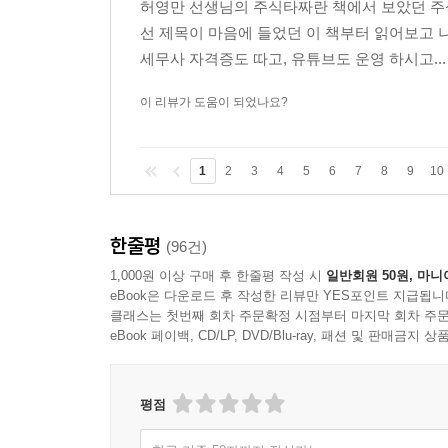
허영만 선생님의 주식타짜란 책에서 보았던 주식
선 제목이 마음에 들었던 이 책부터 읽어보고 
1. R값을 높이기 위한 투자 공부
세무사 자격증도 따고, 유튜브도 운영 하시고...
- 투자하지 않는 돈의 가치는 떨어지고 있다.
- 죽기 전까지 나오는 연봉을 받으려면
이 리뷰가 도움이 되었나요?
- 투자, 어떻게 해야 할까
- ‘기본’을 모르면 용감하다
1
2
3
4
5
6
7
8
9
10
2. 부자 공부는 기본부터 충실하게
- 투자와 매매, 이해하지 못하면 생기는 일
한줄평
- 위험선호형 VS 위험회피형 VS 위험중립형
(96건)
- 주식시장은 경기의 선행지표
1,000원 이상 구매 후 한줄평 작성 시
일반회원 50원, 마니
eBook은 다운로드 후 작성한 리뷰만 YES포인트 지급됩니
- 투자 대상을 고르는 방법
클래스는 첫번째 회차 주문확정 시점부터 마지막 회차 주문
eBook 페이백, CD/LP, DVD/Blu-ray, 패션 및 판매금
3. 주식투자를 하는 이유
- 하고 싶은 것, 잘하는 것, 그리고 해야 하는 것
- 당신은 사무실에서 벗어날 수 있다
평점
- 인간관계에 스트레스를 받는다면?