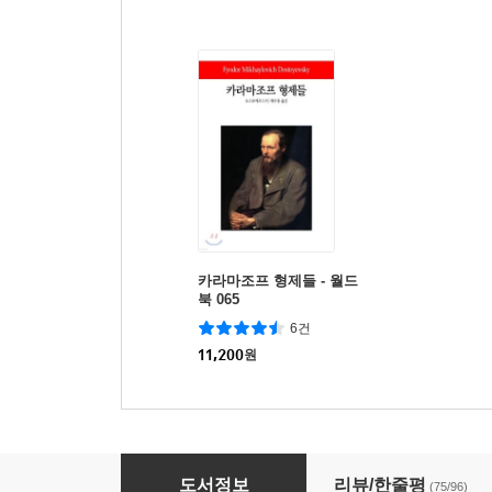
카라마조프 형제들 - 월드
북 065
6건
11,200
원
부자의 공식
도서정보
리뷰/한줄평
(75/96)