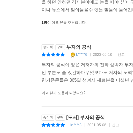
을 하던 안하던 경제분야에도 눈을 떠야 싶어
7. 정부정책은 투자자에게 최고의 재료
이나 뉴스에서 알아들을수 있는 말들이 늘어갑니
- 투자자라면 정부정책을 언제나 확인할 것
- 두 마리 토끼, 경제성장과 경제 안정
1명
이 이 리뷰를 추천합니다.
- 현대사회에서 가장 중요한 고용안정
- 실업률 높으면 생기는 일
부자의 공식
종이책
구매
8. 돈은 어떤 나라로 흘러갈까
k*****6
2023-05-18
신고
|
|
|
- 자동차 생산국과 감자 생산국
부자의 공식이 정윤 저저자의 전작 삼박자 투
- 경상수지 흑자? 적자?
인 부분도 좀 있긴하다무엇보다도 저자의 노력
- 환율이 하락하면 누가 돈을 벌까
한가종몬들은 365일 챙겨서 재료분을 이십년 
- 유가가 하락하면 호재다
이 리뷰가 도움이 되었나요?
‘경제학’ 2교시 복습
3교시 성장주 투자, 부자공식 G×R 완성
[도서] 부자의 공식
종이책
구매
k*****3
2021-05-08
신고
|
|
|
‘투자학’ 3교시 예습