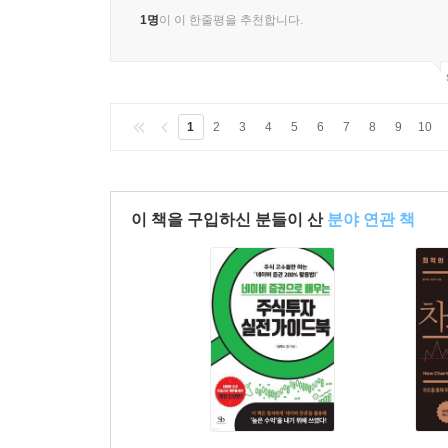
총 23개 산업 46개의 종목
1명
이 이 한줄평을 추천합니다.
1
2
3
4
5
6
7
8
9
10
이 책을 구입하신 분들이 산
분야 연관 책