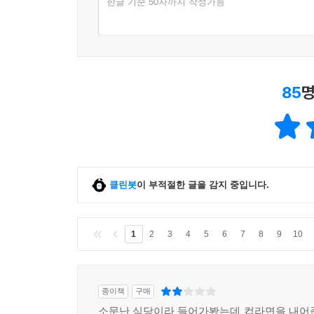
한글 기준 50자까지 작성가능
- 보다 쉽게 보다 큰돈을 벌어보자
4. 완벽한 투자기법
- Lead 당하지 말고 시장을 Read 하라
- 최적의 매수매도 타이밍이란
85
명
- 대가들의 비법
- 슈퍼개미 이세무사의 8가지 투자 기법
5. 삼박자 투자법
- 세상에서 가장 완벽한 투자법
클린봇
이 부적절한 글을 감지 중입니다.
- 정보 분석
- 가격 분석
- 가치 분석
1
2
3
4
5
6
7
8
9
10
6. 가치주보다는 성장주
- 가치주와 성장주는 무엇이 다를까
종이책
구매
- 가치주와 성장주에도 단점이 있다
소문난 식당이라 들어가봤는데 컵라면을 내어
- BUY&HOLD는 무조건 성장주만 가능하다