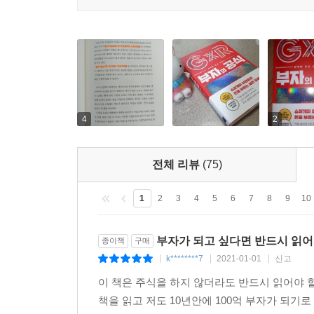
- 부자가 되기 위해 알아야 할 것들
아직 주식투자를 시작하지 않은 독자들, 이제 막
- 부자가 되기 위한 공부
이해하기 쉽게 성장주 투자 방법을 설명했다.
- 세상에서 가장 쉬운 경제학 정리
- 한눈으로 경제 파악하기
특히, 부록의 ‘슈퍼개미의 TOP PICK 46종목’
2위 종목들이 담겨 있다. 각 업종에서 시가총액
2. 수요공급의 곡선을 읽어라
제시하였다.
- 대체재와 보완재를 알면 시장이 보인다
4
2
- 시장 움직임을 공급량으로 미리 읽자
꿈을 이루는 부자의 공식 GxR
- 투자의 기본 ‘가격결정원리’
전체 리뷰
(75)
- 라면값이 오르면 주가도 오른다
‘나는 10년 안에 100억 부자 될 거야!’처럼 상상
1
2
3
4
5
6
7
8
9
10
3. 생산을 이해하면 투자가 보인다
부자 공부는 부자공식 G×R을 이해하는 것에서 
- 예산제약선과 투자 포트폴리오
높이는 노력을 해야 한다고 저자는 강조한다. 즉
- 기업의 목표와 투자자의 목표는 같다
부자가 되고 싶다면 반드시 읽어야
종이책
구매
증대해야 한다는 것이다.
- 여러 가지 시장의 특징들
k********7
2021-01-01
신고
|
|
|
- 이론으로 확인하고 검증할 것
이 책은 주식을 하지 않더라도 반드시 읽어야 할
이 책에서는 구체적인 목표 설정, 현재 상태 파악,
책을 읽고 저도 10년안에 100억 부자가 되기
읽고, 듣는 것보다 말하고 쓰는 것이 더 중요하다.
4. 반드시 알아야 할 경제지표