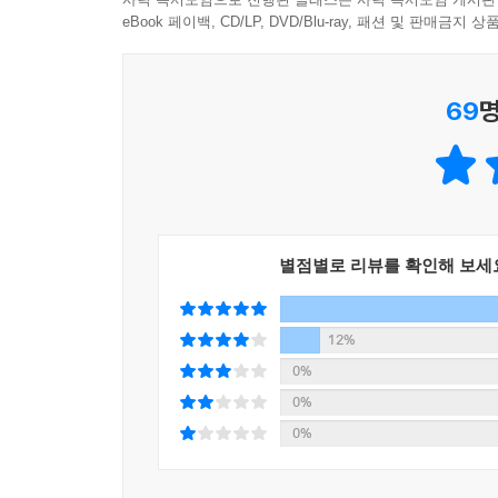
- 뿌리 깊은 부자는 위기에 흔들리지 않는다
없다.
eBook 페이백, CD/LP, DVD/Blu-ray, 패션 및 판매금
- 어떤 나무보다 풍성한 줄기 뻗기
요즘 보면 수많은 경제 관련 서적이 있지만 기본
- 진짜 부자를 넘어 진짜 행복한 부자가 되는 법
경우가 많지만, 미시경제의 이해 없이 거시경제를 이
69
명
8. 돈 내고도 못 듣는 부자훈련 4단계
『부자의 공식』 에서는 현실 경제 이야기를 쓰기
- 1단계: 목표를 설정하고 매일 외치고 주변에 알리
위해서 가장 중요한 기초 학문은 경제학으로, 경제학
- 2단계: 개인 재무상태표와 개인 현금흐름표 직접
- 3단계: ‘지출 줄이기’, ‘소득 늘리기’, 실천 목록 만
돈 버는 무기! 성장주에 투자해라
- 4단계: ‘투자 잘하기’ 투자노트 만들기
별점별로 리뷰를 확인해 보세
‘3교시’는 주식 이야기로, 부자가 되기 위해서는 
‘부자학’ 1교시 복습
이 책에서는 ‘쉽게 큰돈 버는 투자’로 ‘성장주 투자
그 중심에는 성장주들의 상승세가 있었다. 2021년
12%
2교시 부자가 되기 위한 경제학 공부
0%
많은 투자자들이 경제적 자유와 공간적 자유에 더
0%
‘경제학’ 2교시 예습
어렵고 큰돈을 잃을 수도 있다는 것을 알고 좌절
0%
있다면 가치주보다 훨씬 매력적이다.
1. 경제학은 부자의 기초