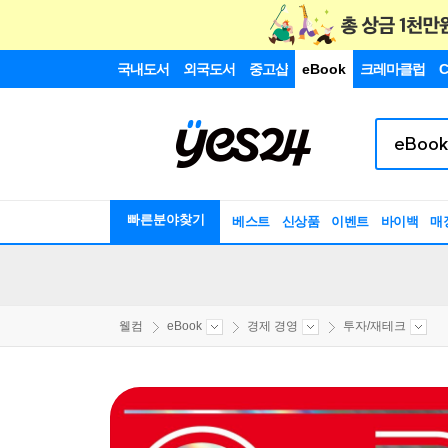
국내도서
외국도서
중고샵
eBook
크레마클럽
C
빠른분야찾기
베스트
신상품
이벤트
바이백
매
웰컴
eBook
경제 경영
투자/재테크