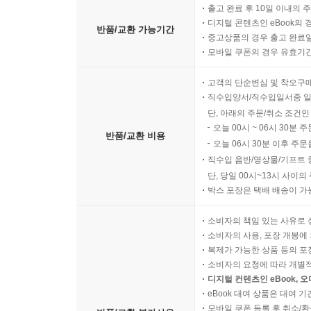
출고 완료 후 10일 이내의 
디지털 콘텐츠인 eBook의 
반품/교환 가능기간
중고상품의 경우 출고 완료일
모바일 쿠폰의 경우 유효기간(
고객의 단순변심 및 착오구
직수입양서/직수입일서중 일
단, 아래의 주문/취소 조건인
오늘 00시 ~ 06시 30분 
반품/교환 비용
오늘 06시 30분 이후 주문
직수입 음반/영상물/기프트 
단, 당일 00시~13시 사이
박스 포장은 택배 배송이 가
소비자의 책임 있는 사유로 
소비자의 사용, 포장 개봉에 
복제가 가능한 상품 등의 포장을 
소비자의 요청에 따라 개별
디지털 컨텐츠인 eBook, 
eBook 대여 상품은 대여 기
모바일 쿠폰 등록 후 취소/환