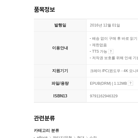
품목정보
발행일
2016년 12월 01일
배송 없이 구매 후 바로 읽
제한없음
이용안내
TTS 가능
저작권 보호를 위해 인쇄 기
지원기기
크레마 /PC(윈도우 - 4K 모
파일/용량
EPUB(DRM) | 1.12MB
ISBN13
9791162946329
관련분류
카테고리 분류
eBook
판타지/무협
현대
소장