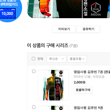
미리보기
공유하기
이 상품의 구매 시리즈
(7권)
최신순
품절포함
전체
영업사원 김유빈 7권 (완결
2016년 12월
제한없음
|
2,000
원
원클릭구매
영업사원 김유빈 4권