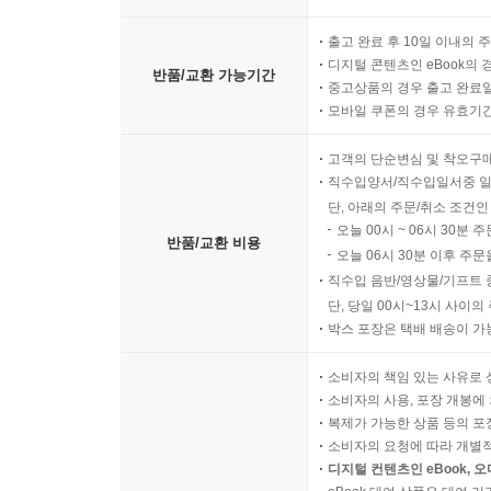
출고 완료 후 10일 이내의 
디지털 콘텐츠인 eBook의 
반품/교환 가능기간
중고상품의 경우 출고 완료일
모바일 쿠폰의 경우 유효기간(
고객의 단순변심 및 착오구
직수입양서/직수입일서중 일
단, 아래의 주문/취소 조건인
오늘 00시 ~ 06시 30분 
반품/교환 비용
오늘 06시 30분 이후 주문
직수입 음반/영상물/기프트 
단, 당일 00시~13시 사이
박스 포장은 택배 배송이 가
소비자의 책임 있는 사유로 
소비자의 사용, 포장 개봉에 
복제가 가능한 상품 등의 포장을 
소비자의 요청에 따라 개별
디지털 컨텐츠인 eBook, 