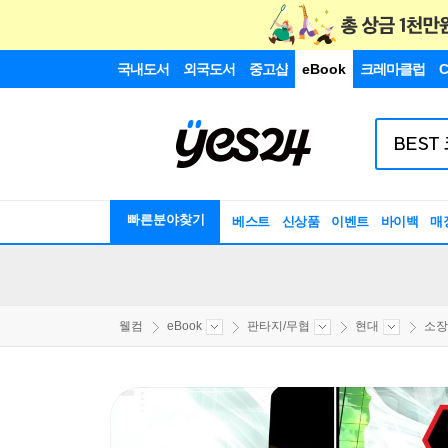
국내도서
외국도서
중고샵
eBook
크레마클럽
C
빠른분야찾기
베스트
신상품
이벤트
바이백
매
웰컴
eBook
판타지/무협
현대
소장