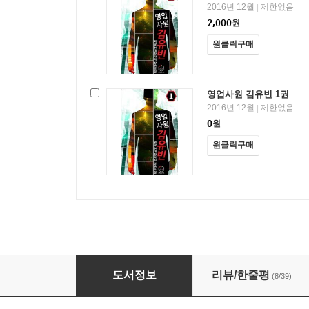
2016년 12월
제한없음
|
2,000
원
원클릭구매
영업사원 김유빈 1권
2016년 12월
제한없음
|
0
원
원클릭구매
영업사원 김유빈
도서정보
리뷰/한줄평
(8/39)