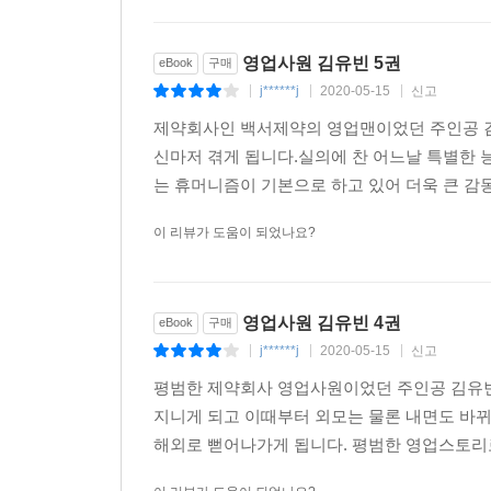
영업사원 김유빈 5권
eBook
구매
j******j
2020-05-15
신고
|
|
|
제약회사인 백서제약의 영업맨이었던 주인공 김
신마저 겪게 됩니다.실의에 찬 어느날 특별한 
는 휴머니즘이 기본으로 하고 있어 더욱 큰 감동
이 리뷰가 도움이 되었나요?
영업사원 김유빈 4권
eBook
구매
j******j
2020-05-15
신고
|
|
|
평범한 제약회사 영업사원이었던 주인공 김유빈
지니게 되고 이때부터 외모는 물론 내면도 바
해외로 뻗어나가게 됩니다. 평범한 영업스토리로