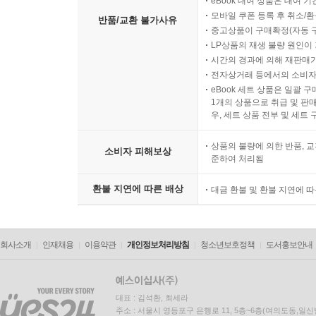
eBook 대여 상품은 대여 기
모바일 쿠폰 등록 후 취소/환
반품/교환 불가사유
중고상품이 구매확정(자동 
LP상품의 재생 불량 원인이 기
시간의 경과에 의해 재판매가
전자상거래 등에서의 소비자
eBook 세트 상품은 일괄 
1개의 상품으로 취급 및 판매
우, 세트 상품 전부 및 세트
상품의 불량에 의한 반품, 교
소비자 피해보상
준하여 처리됨
환불 지연에 따른 배상
대금 환불 및 환불 지연에 
회사소개
인재채용
이용약관
개인정보처리방침
청소년보호정책
도서홍보안내
대표 : 김석환, 최세라
주소 : 서울시 영등포구 은행로 11, 5층~6층(여의도동,일신