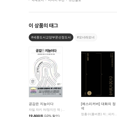
국내도서
미디어 추천
조선일보
이 상품의 태그
#세종도서교양부문선정도서
#오너라오너
공감은 지능이다
[예스리커버] 대화의 정
석
자밀 자키 저/정지인 역
심심
|
정흥수(흥버튼) 저
피카(FIKA)
|
19,800
원
(10% 할인)