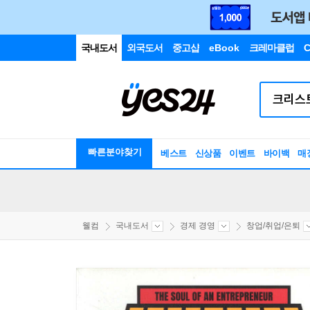
국내도서
외국도서
중고샵
eBook
크레마클럽
C
빠른분야찾기
베스트
신상품
이벤트
바이백
매
웰컴
국내도서
경제 경영
창업/취업/은퇴