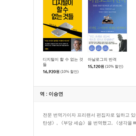
디지털이 할 수 없는 것
아날로그의 반격
들
15,120
원
(10% 할인)
16,920
원
(10% 할인)
역 :
이승연
전문 번역가이자 프리랜서 편집자로 일하고 있
탄생》, 《부당 세습》을 번역했고, 《생각을 