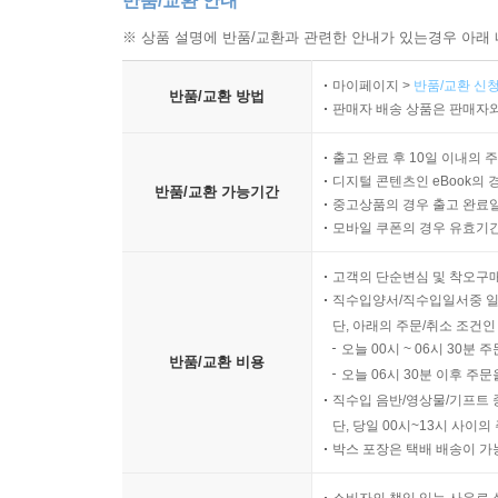
반품/교환 안내
※ 상품 설명에 반품/교환과 관련한 안내가 있는경우 아래 
마이페이지 >
반품/교환 신청
반품/교환 방법
판매자 배송 상품은 판매자와
출고 완료 후 10일 이내의 
디지털 콘텐츠인 eBook의 
반품/교환 가능기간
중고상품의 경우 출고 완료일
모바일 쿠폰의 경우 유효기간(
고객의 단순변심 및 착오구
직수입양서/직수입일서중 일
단, 아래의 주문/취소 조건인
오늘 00시 ~ 06시 30분 
반품/교환 비용
오늘 06시 30분 이후 주문
직수입 음반/영상물/기프트 
단, 당일 00시~13시 사이
박스 포장은 택배 배송이 가