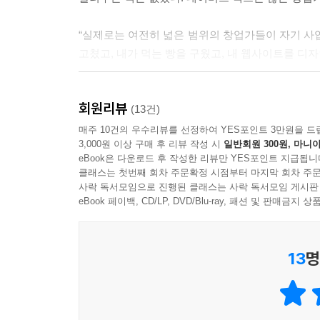
“실제로는 여전히 넓은 범위의 창업가들이 자기 사
고쳤고, 내가 먹는 빵을 구웠고, 내 웹사이트를 디자
대부분의 기업가들은 젊은층에 집중되지 않고 전 
회원리뷰
대부분의 기업가들은 거액의 벤처캐피털을 확보하고 
(13건)
일하고 싶어 기업가가 돼 소규모 사업을 시작하고
매주 10건의 우수리뷰를 선정하여 YES포인트 3만원을 드
3,000원 이상 구매 후 리뷰 작성 시
일반회원 300원, 마니아
면모와 색깔이 있다는 걸 알게 된 것이다.
eBook은 다운로드 후 작성한 리뷰만 YES포인트 지급됩니
클래스는 첫번째 회차 주문확정 시점부터 마지막 회차 주문
“더 늦기 전에 내 사업을 시작해야 하는 게 아닐까”
사락 독서모임으로 진행된 클래스는 사락 독서모임 게시판
화려한 CEO에서부터 작고 소박한 생계형 사업을 
eBook 페이백, CD/LP, DVD/Blu-ray, 패션 및 판매금
매일 창업과 사업을 고민하는 사람들에게 전하는 
13
명
“그들의 근성이 훌륭하다거나, 사업수완이 좋다는 
상황을 버텨내고 있는 그들에게서 동지애 같은 걸
실리콘밸리의 창업가들에게서는 느낄 수 없는 감정.” (