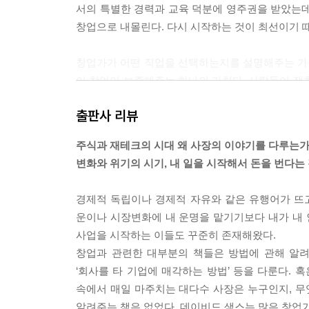
서의 특별한 경력과 교육 덕분에 영주권을 받았는데
창업으로 내몰린다. 다시 시작하는 것이 최선이기 때문
창업가가 어떤 직업을 선택하는지를 설명해주는 가장
이 창업이 보증해주는 하나의 가치다. 사람들이 쟁
(169쪽, 3장 평생 처음 자신을 위해 시작한 일)
출판사 리뷰
가치는 시험대에 오르기 전까지는 그리 의미가 없다.
주식과 재테크의 시대 왜 사장의 이야기를 다루는가
릴 야프 카이저에 따르면, “상황이 긴박해지면, 재
변화와 위기의 시기, 내 일을 시작해서 돈을 번다는
멋진 슬로건이 지켜지는지 마는지 판가름이 난다. (2
경제적 독립이나 경제적 자유와 같은 유행어가 뜨고
벤처 투자자들과 존경받는 스타트업 인사들은 확신
운이나 시장변화에 내 운명을 맡기기보다 내가 내 
들이라고 이야기한다. 빨리 실패하라. 실패를 딛고 
사업을 시작하는 이들도 꾸준히 존재해왔다.
라. 하지만 현실 세계에 나와 보면, 창업가에게 실
창업과 관련한 대부분의 책들은 방법에 관해 알려준다
라는 모험에 뛰어들 때, 자신의 재산과 집, 건강과
‘회사를 타 기업에 매각하는 방법’ 등을 다룬다. 
하면, 모든 것이 영향을 받을 수 있다.
속에서 매일 마주치는 대다수 사장은 누구인지, 
알려주는 책은 없었다. 데이비드 색스는 많은 창업
(364쪽, 7장 21세기 카우보이는 무엇으로 사는가)