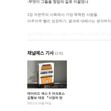
-무엇이 그들을 창업의 길로 이끌었나
1장 자본주의 사회에서 가장 똑똑한 사람들
아주아주 빨리 성장하기, 결과에 대해서는 생각하지
실리콘밸리라는 시스템│누더기에서 갑부로│창업가
강연을 듣고 싶어요│벤처캐피털이라는 불량식품│99
채널예스 기사
2장 시리아 이민자 가족의 베이커리
(1개)
과거를 잃은 사람이 새로운 땅에 뿌리 내리는 법
수피네에 오신 걸 환영합니다│이민자, 그들이 할
살고 있어요
읽다
3장 평생 처음 자신을 위해 시작한 일
데이비드 색스 X 어크로스
김형보 대표 『사장의 탄
요구 사항도, 허락 구하는 일도 없지만, 나머지는 모
생』 특별 대담
2021년 03월 04일