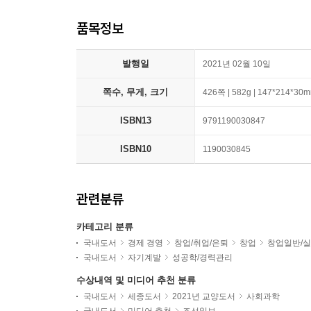
품목정보
발행일
2021년 02월 10일
쪽수, 무게, 크기
426쪽 | 582g | 147*214*30
ISBN13
9791190030847
ISBN10
1190030845
관련분류
카테고리 분류
국내도서
경제 경영
창업/취업/은퇴
창업
창업일반/
국내도서
자기계발
성공학/경력관리
수상내역 및 미디어 추천 분류
국내도서
세종도서
2021년 교양도서
사회과학