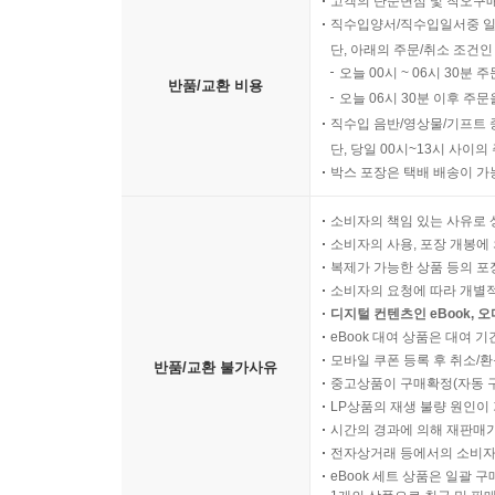
고객의 단순변심 및 착오구
직수입양서/직수입일서중 일
단, 아래의 주문/취소 조건인
오늘 00시 ~ 06시 30분 
반품/교환 비용
오늘 06시 30분 이후 주문
직수입 음반/영상물/기프트 
단, 당일 00시~13시 사이
박스 포장은 택배 배송이 가
소비자의 책임 있는 사유로 
소비자의 사용, 포장 개봉에 
복제가 가능한 상품 등의 포장을 
소비자의 요청에 따라 개별
디지털 컨텐츠인 eBook, 
eBook 대여 상품은 대여 기
모바일 쿠폰 등록 후 취소/환
반품/교환 불가사유
중고상품이 구매확정(자동 
LP상품의 재생 불량 원인이 기
시간의 경과에 의해 재판매가
전자상거래 등에서의 소비자
eBook 세트 상품은 일괄 