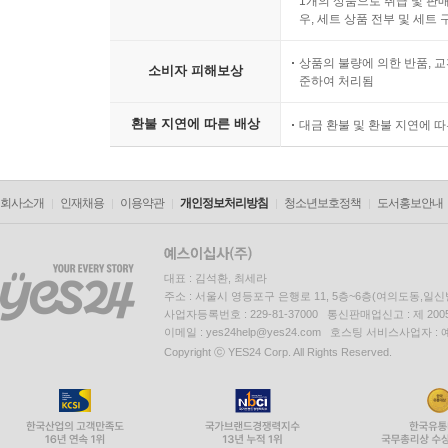
1개의 상품으로 취급 및 판매
우, 세트 상품 전부 및 세트
상품의 불량에 의한 반품, 교
소비자 피해보상
준하여 처리됨
환불 지연에 따른 배상
대금 환불 및 환불 지연에 
회사소개
인재채용
이용약관
개인정보처리방침
청소년보호정책
도서홍보안내
대표 : 김석환, 최세라
주소 : 서울시 영등포구 은행로 11, 5층~6층(여의도동,일신
사업자등록번호 : 229-81-37000 통신판매업신고 : 제 200
이메일 : yes24help@yes24.com 호스팅 서비스사업자 :
Copyright ⓒ YES24 Corp. All Rights Reserved.