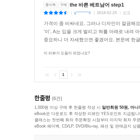
the 바른 베트남어 step1
종이책
구매
g********6
2018-02-25
신고
|
|
|
가격이 좀 비싸네요. 그러나 디자인이 깔끔해요.
'이', A는 입을 크게 벌리고 혀를 아래로 내려
중요하니 더 자세했으면 좋겠어요. 본문에 한글
이 리뷰가 도움이 되었나요?
1
한줄평
(6건)
1,000원 이상 구매 후 한줄평 작성 시
일반회원 50원, 마니
eBook은 다운로드 후 작성한 리뷰만 YES포인트 지급됩니
클래스는 첫번째 회차 주문확정 시점부터 마지막 회차 주문
eBook 페이백, CD/LP, DVD/Blu-ray, 패션 및 판매금