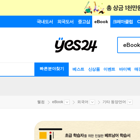
국내도서
외국도서
중고샵
eBook
크레마클럽
C
빠른분야찾기
베스트
신상품
이벤트
바이백
매
웰컴
eBook
외국어
기타 동양언어