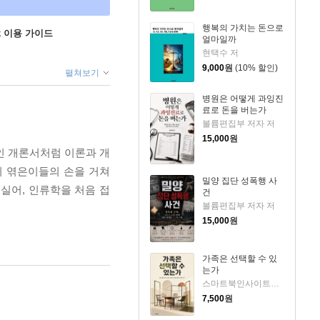
행복의 가치는 돈으로
ok 이용 가이드
얼마일까
현택수 저
9,000
원
(10% 할인)
펼쳐보기
병원은 어떻게 과잉진
료로 돈을 버는가
볼륨편집부 저자 저
15,000
원
인 개론서처럼 이론과 개
이 엮은이들의 손을 거쳐
밀양 집단 성폭행 사
실어, 인류학을 처음 접
건
볼륨편집부 저자 저
15,000
원
가족은 선택할 수 있
는가
스마트북인사이트랩 저
7,500
원