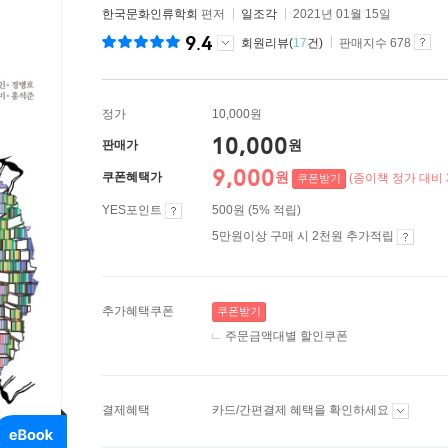
한국문화인류학회
편저
일조각
2021년 01월 15일
9.4
회원리뷰(
17
건)
판매지수 678
정가
10,000원
10,000
원
판매가
9,000
원
쿠폰혜택가
(종이책 정가 대비 
쿠폰받기
YES포인트
500원 (5% 적립)
5만원이상 구매 시 2천원 추가적립
추가혜택쿠폰
쿠폰받기
주문금액대별 할인쿠폰
결제혜택
카드/간편결제 혜택을 확인하세요