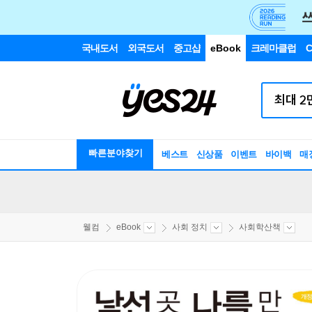
국내도서
외국도서
중고샵
eBook
크레마클럽
C
빠른분야찾기
베스트
신상품
이벤트
바이백
매
웰컴
eBook
사회 정치
사회학산책