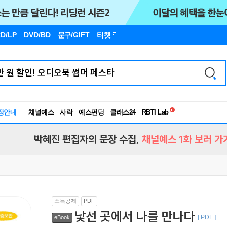
D/LP
DVD/BD
문구
/GIFT
티켓
독서유형검사
RBTI Lab
장안내
채널예스
사락
예스펀딩
클래스24
독서유형검사
박혜진 편집자의 문장 수집,
채널예스 1화 보러 가
소득공제
PDF
낯선 곳에서 나를 만나다
[ PDF ]
eBook