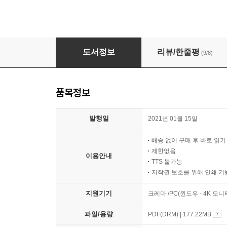
낯선 곳에서 나를 만나다
도서정보
리뷰/한줄평
(9/8)
품목정보
발행일
2021년 01월 15일
배송 없이 구매 후 바로 읽
제한없음
이용안내
TTS 불가능
저작권 보호를 위해 인쇄 기
지원기기
크레마 /PC(윈도우 - 4K 모
파일/용량
PDF(DRM) | 177.22MB