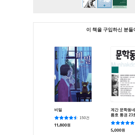
이 책을 구입하신 분
비밀
계간 문학동네 
름호 통권 23
150건
11,800
원
5,000
원