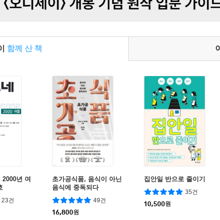
들이
함께 산 책
2000년 여
초가공식품, 음식이 아닌
집안일 반으로 줄이기
호
음식에 중독되다
35건
23건
49건
10,500
원
16,800
원