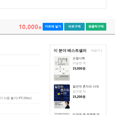
10,000
카트에 넣기
바로구매
원클릭구매
원
이 분야 베스트셀러
더보기
손절사회
이승연 저
15,000
원
필연적 혼자의 시대
김수영 저
15,200
원
사용 불가) /PC(Mac)
미국은 왜 전쟁을 멈