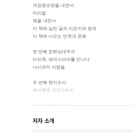
개정증보판을 내면서
머리말
책을 내면서
이 책에 실린 글의 지은이와 원제
이 책에 나오는 민족과 문화
첫 번째 문화상대주의
티브족, 셰익스피어를 만나다
나시르마 사람들
두 번째 현지조사
부시맨의 크리스마스
세 번째 문화와 인성
얌전한 인디언, 주니족
저자 소개
사나운 야노마모 남자들