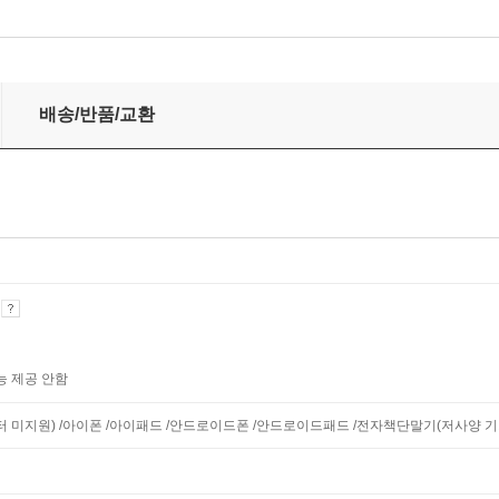
배송/반품/교환
기
능 제공 안함
니터 미지원) /아이폰 /아이패드 /안드로이드폰 /안드로이드패드 /전자책단말기(저사양 기기 