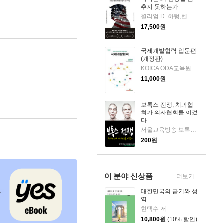
추지 못하는가
윌리엄 D. 하텅,벤 프리먼 저/백우진 역
17,500
원
국제개발협력 입문편
(개정판)
KOICA ODA교육원 저
11,000
원
보톡스 전쟁, 치과협
회가 의사협회를 이겼
다.
서울교육방송 보톡스 취재 저
200
원
이 분야 신상품
더보기
대한민국의 금기와 성
역
현택수 저
10,800
원
(10% 할인)