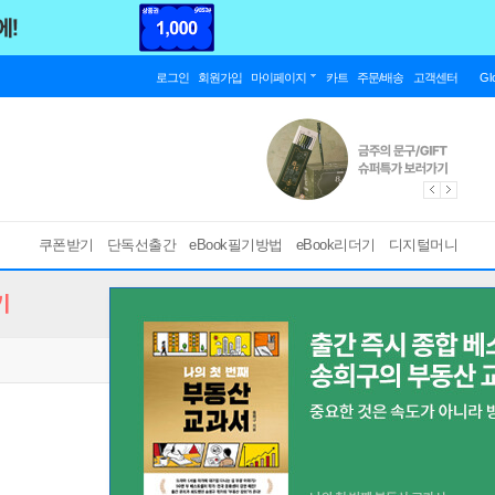
로그인
회원가입
마이페이지
카트
주문/배송
고객센터
Gl
쿠폰받기
단독선출간
eBook필기방법
eBook리더기
디지털머니
기