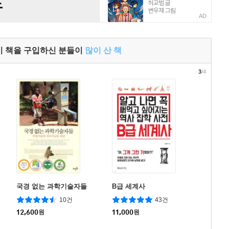
AD
이 책을 구입하신 분들이
많이 산 책
3
/4
국경 없는 과학기술자들
B급 세계사
10건
43건
12,600
원
11,000
원