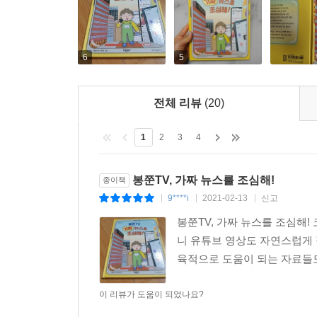
6
5
전체 리뷰
(20)
1
2
3
4
봉쭌TV, 가짜 뉴스를 조심해!
종이책
9****i
2021-02-13
신고
|
|
|
봉쭌TV, 가짜 뉴스를 조심해
니 유튜브 영상도 자연스럽게 
육적으로 도움이 되는 자료들도
이 리뷰가 도움이 되었나요?