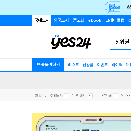
국내도서
외국도서
중고샵
eBook
크레마클럽
C
빠른분야찾기
베스트
신상품
이벤트
바이백
매
웰컴
국내도서
어린이
1-2학년
1-