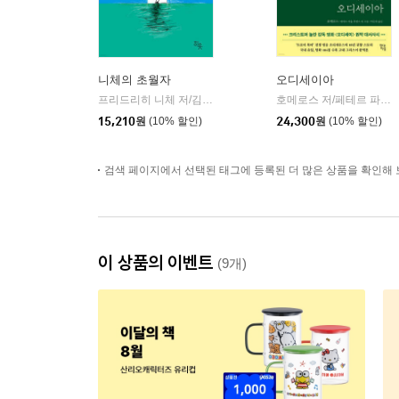
니체의 초월자
오디세이아
프리드리히 니체 저/김철 편역
히읏
호메로스 저/페테르 파울 루벤스 그림/박문재 역
|
15,210
원
(10% 할인)
24,300
원
(10% 할인)
검색 페이지에서 선택된 태그에 등록된 더 많은 상품을 확인해 
이 상품의 이벤트
(9개)