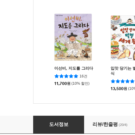
이선비, 지도를 그리다
입맛 당기는 
식
16건
11,700
원
(10% 할인)
13,500
원
(10
봉쭌TV, 가짜 뉴스를 조심해!
도서정보
리뷰/한줄평
(20/4)