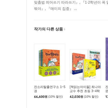
맞춤법 띄어쓰기 따라쓰기』, 『1·2학년이 꼭
뭐야』, 『매미의 집중』 ...
작가의 다른 상품
잔소리탈출연구소 1~5
[책읽는아이들] 최나야
잔
권
교수 추천 초등 3~4학
년 세트
66,600
원
(10% 할인)
42,030
원
(10% 할인)
1