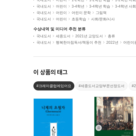
국내도서
어린이
1-2학년
1-2학년 학습
1-2학년 사
국내도서
어린이
3-4학년
3-4학년 학습
3-4학년 사
국내도서
어린이
어린이 문학
그림책
국내도서
어린이
초등학습
사회/문화/시사
수상내역 및 미디어 추천 분류
국내도서
세종도서
2021년 교양도서
총류
국내도서
행복한아침독서/책둥이 추천
2022년
어린이용
이 상품의 태그
#크레마클럽에있어요
#세종도서교양부문선정도서
#