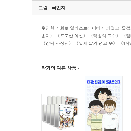
그림 :
국민지
우연한 기회로 일러스트레이터가 되었고, 즐겁게
송이》 《포토샵 여신》 《먹방의 고수》 《맘
《강남 사장님》 《열세 살의 덩크 슛》 《4학년
작가의 다른 상품