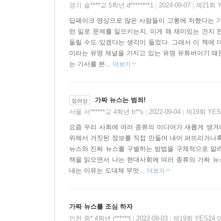
≪봉쭌TV, 가짜 뉴스를 조심해!≫를 통해 반전의
경기 솔****교 5학년 d********1
2024-09-07
제21회 
|
|
익힐 뿐 아니라 미디어란 무엇인지, 가짜 뉴스는 
딥페이크 영상으로 많은 사람들이 고통에 처했다는 기
합법적 이용, 비판적 읽기 등에 대해서 재미있게 배울
런 일로 문제를 일으키는지, 이게 왜 재미있는 건지 
둘릴 수도 있겠다는 생각이 들었다. 그래서 이 책에 
이라는 유명 채널을 가지고 있는 유명 유튜버이기 때
는 기사를 본...
더보기
가짜 뉴스는 범죄!
장려상
서울 서******교 4학년 b**s
2022-09-04
제19회 YE
|
|
요즘 우리 사회에 여러 종류의 미디어가 새롭게 생겨
위해서 거짓된 정보를 직접 만들어 내어 퍼뜨리거나
뉴스와 진짜 뉴스를 구별하는 방법을 구체적으로 알려
책을 읽으면서 나는 현대사회에 여러 종류의 가짜 뉴
내는 이유는 도대체 무엇...
더보기
가짜 뉴스를 조심 하자
인천 중* 4학년 i******l
2022-09-03
제19회 YES24
|
|