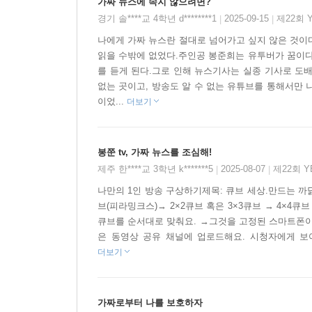
가짜 뉴스에 속지 않으려면?
경기 솔****교 4학년 d********1
2025-09-15
제22회 
|
|
디지털 네이티브가 꼭 키워야 할 필수 역량!
나에게 가짜 뉴스란 절대로 넘어가고 싶지 않은 것이다
이 책에 나오는 주인공 준희는 1인 크리에이터가 되
읽을 수밖에 없었다.주인공 봉준희는 유투버가 꿈이다
이렇게 준희와 유미처럼, 요즘 어린이와 청소년들은
를 듣게 된다.그로 인해 뉴스기사는 실종 기사로 도배
일상적으로 이용해요. 미디어를 통해 타인과 소통하
없는 곳이고, 방송도 알 수 없는 유튜브를 통해서만 
공유하지요.뉴미디어 환경에 익숙한 친구들은 각종
이었...
더보기
그런데 어린이와 청소년들이 미디어를 활용하거나 
사회 구성원들과 오프라인에서 공감하고 상호작
봉쭌 tv, 가짜 뉴스를 조심해!
리터러시예요!.
제주 한****교 3학년 k*******5
2025-08-07
제22회 
|
|
1인 크리에이터 준희가 만든 봉쭌TV와 함께하는 가
나만의 1인 방송 구상하기제목: 큐브 세상.만드는 까
브(피라밍크스)→ 2×2큐브 혹은 3×3큐브 → 4×4큐
준희는 삼촌과 함께 동영상 채널 만들기에 도전하지
큐브를 순서대로 맞춰요. →그것을 고정된 스마트폰이
직접 녹음도 해요. 이 과정을 보면서 독자는 준희와
은 동영상 공유 채널에 업로드해요. 시청자에게 보여
그런데 양윰TV와 관련된 사건이 발생하고, 가짜 
더보기
뉴스’에 대한 중요성과 보는 눈을 키우게 됩니다.
특히, 준희와 유미의 담임 유생강 선생님의 계속되는
있어요.
가짜로부터 나를 보호하자