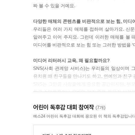
짜 볼 수 있을 거예요.
다양한 매체의 콘텐츠를 비판적으로 보는 힘, 미디
우리들은 여러 가지 매체를 접하며 살아가요. 신문
알려주고 이어 주지요. 그런데 이러한 매체를 볼 
미디어를 비판적으로 보는 힘 또는 그러한 방법을 ‘
미디어 리터러시 교육, 왜 필요할까요?
SNS(사회 관계망 서비스)는 우리들의 일상이며 
유치원 때 친구들을 만나기도 하고, 연예인과 친구 관
SNS는 그만큼 사람들에게 중요한 공간이지만, 부
최근 스마트폰이나 모바일 기기 중독 문제가 심각해
리터러시’ 교육은 필수가 되고 있어요. 하루에 많
어린이 독후감 대회 참여작
미디어 리터러시를 제대로 키워야 홍수처럼 쏟아지
(7개)
평가하는 안목을 키울 수 있고, 공동체의 문제를 함
예스24 어린이 독후감 대회에 응모된 이 책의 독후감입니다
이러한 미디어 리터러시 교육은 아이들의 미디어 
민주주의 유지·발전에 기여하는 교육 방법이에요.