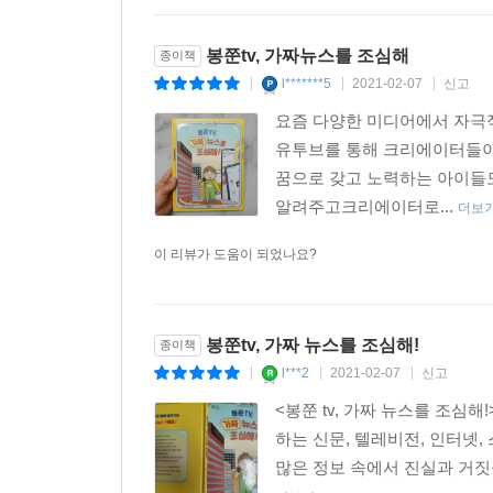
봉쭌tv, 가짜뉴스를 조심해
종이책
l*******5
2021-02-07
신고
|
|
|
요즘 다양한 미디어에서 자극
유투브를 통해 크리에이터들
꿈으로 갖고 노력하는 아이들도
알려주고크리에이터로...
더보
이 리뷰가 도움이 되었나요?
봉쭌tv, 가짜 뉴스를 조심해!
종이책
l***2
2021-02-07
신고
|
|
|
<봉쭌 tv, 가짜 뉴스를 조심
하는 신문, 텔레비전, 인터넷
많은 정보 속에서 진실과 거짓