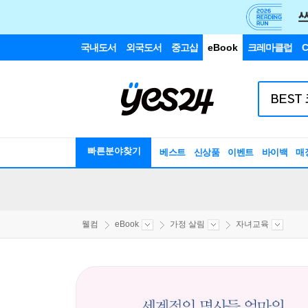
국내도서
외국도서
중고샵
eBook
크레마클럽
C
빠른분야찾기
베스트
신상품
이벤트
바이백
매
웰컴
eBook
가정 살림
자녀교육