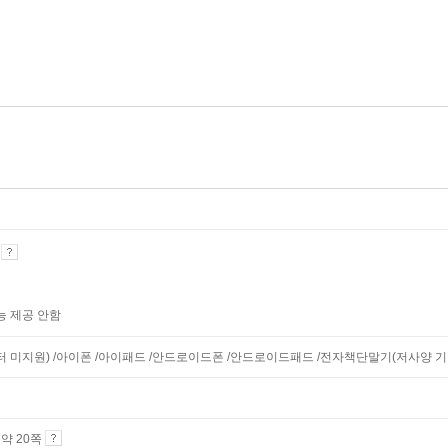
기
능 제공 안함
니터 미지원) /아이폰 /아이패드 /안드로이드폰 /안드로이드패드 /전자책단말기(저사양 기기 
4 약 20쪽