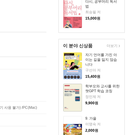
다시, 공부머리 독서
법
최승필 저
15,000
원
이 분야 신상품
더보기
자기 언어를 가진 아
이는 길을 잃지 않습
니다
구선아 저
15,400
원
학부모와 교사를 위한
챗GPT 학습 코칭
정민제 저
9,900
원
사용 불가) /PC(Mac)
9. 가을
이명숙 저
2,000
원