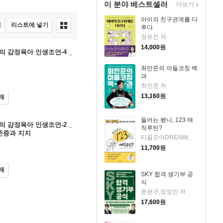
이 분야 베스트셀러
더보기
아이의 친구관계를 다
매
리스트에 넣기
루다
정유진 저
14,000
원
 감정육아 인생조언-4 _
최민준의 아들코칭 백
과
최민준 저
13,160
원
매
들어는 봤니, 123 매
 감정육아 인생조언-2 _
직루틴?
존중과 지지
티끌모아DREAM(강서윤) 저
11,700
원
매
SKY 합격 생기부 공
식
윤윤구,장성민 저
17,600
원