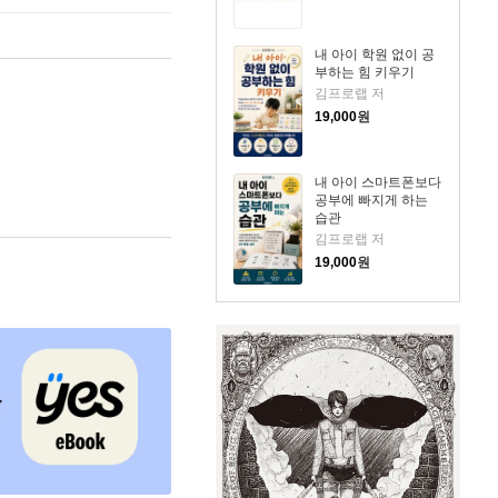
내 아이 학원 없이 공
부하는 힘 키우기
김프로랩 저
19,000
원
내 아이 스마트폰보다
공부에 빠지게 하는
습관
김프로랩 저
19,000
원