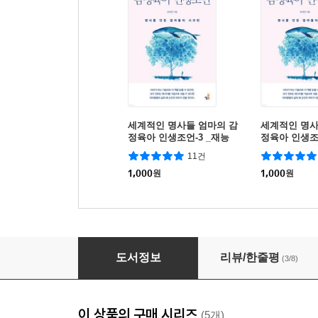
세계적인 명사들 엄마의 감
세계적인 명사
정육아 인생조언-3 _재능
정육아 인생조
보다 인성 ‘덕’을 베풀어라
이 아닌 헌신
11건
1,000
원
1,000
원
세계적인 명사들 엄마의 감정육아 인생조언-5 
도서정보
리뷰/한줄평
(3/8)
이 상품의 구매 시리즈
(5개)