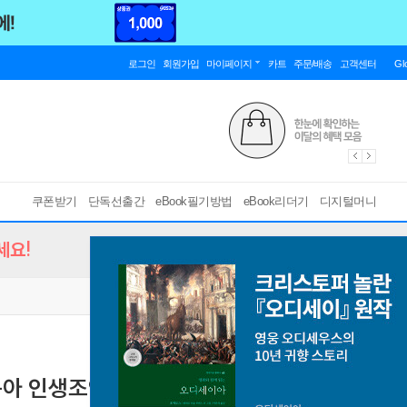
로그인
회원가입
마이페이지
카트
주문/배송
고객센터
Gl
쿠폰받기
단독선출간
eBook필기방법
eBook리더기
디지털머니
세요!
아 인생조언-5 _지치고 불안한 엄마들
명