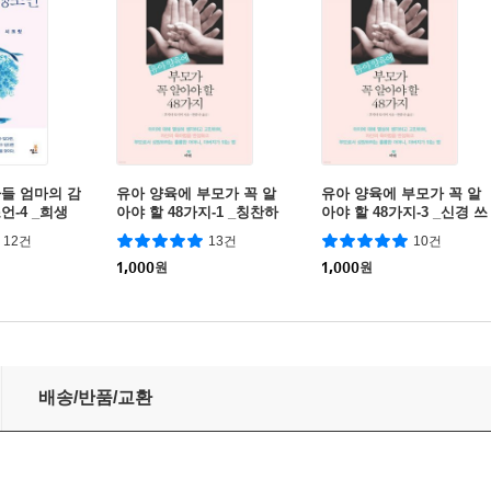
들 엄마의 감
유아 양육에 부모가 꼭 알
유아 양육에 부모가 꼭 알
언-4 _희생
아야 할 48가지-1 _칭찬하
아야 할 48가지-3 _신경 쓰
기, 아이를 쑥쑥 자라게 한
이는 행동, 엄마 생각에 따
12건
13건
10건
다
라 달라진다
1,000
원
1,000
원
_지치고 불안한 엄마들
배송/반품/교환