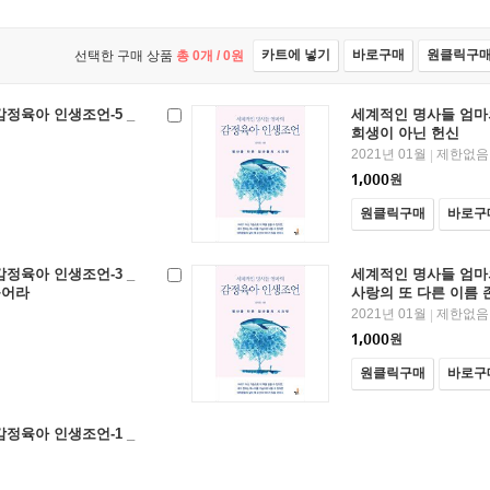
카트에 넣기
바로구매
원클릭구
선택한 구매 상품
총
0
개 /
0
원
정육아 인생조언-5 _
세계적인 명사들 엄마의
희생이 아닌 헌신
2021년 01월
제한없음
|
1,000
원
원클릭구매
바로구
정육아 인생조언-3 _
세계적인 명사들 엄마의
풀어라
사랑의 또 다른 이름 
2021년 01월
제한없음
|
1,000
원
원클릭구매
바로구
정육아 인생조언-1 _