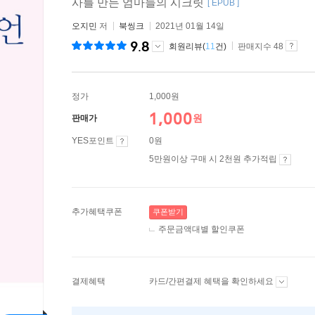
사를 만든 엄마들의 시크릿
[ EPUB ]
오지민
저
북씽크
2021년 01월 14일
9.8
회원리뷰(
11
건)
판매지수 48
정가
1,000원
1,000
원
판매가
YES포인트
0원
5만원이상 구매 시 2천원 추가적립
추가혜택쿠폰
쿠폰받기
주문금액대별 할인쿠폰
결제혜택
카드/간편결제 혜택을 확인하세요