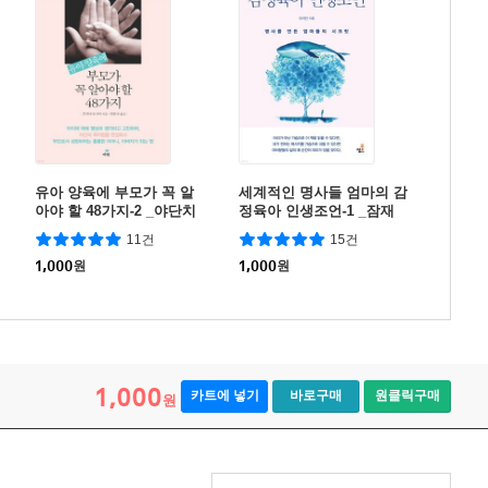
유아 양육에 부모가 꼭 알
세계적인 명사들 엄마의 감
아야 할 48가지-2 _야단치
정육아 인생조언-1 _잠재
는 방법, 이거면 아이는 좋
력 발현의 씨앗 믿음
11건
15건
아진다
1,000
원
1,000
원
1,000
카트에 넣기
바로구매
원클릭구매
원