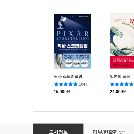
픽사 스토리텔링
일본의 굴레
104건
15,000
원
24,000
원
영상제작론
도서정보
리뷰/한줄평
(1/4)