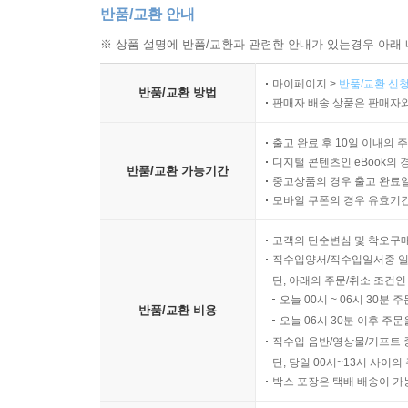
광원의 지향성에 따른 분류
반품/교환 안내
조명의 용도에 따른 분류
※ 상품 설명에 반품/교환과 관련한 안내가 있는경우 아래 
조명의 방법
마이페이지 >
반품/교환 신청
반품/교환 방법
판매자 배송 상품은 판매자와
다기능 조명
반사조명과 확산광
출고 완료 후 10일 이내의 
명암대비 조명과 평면 조명
디지털 콘텐츠인 eBook의 
반품/교환 가능기간
중고상품의 경우 출고 완료일
조명 시 기타 고려점
모바일 쿠폰의 경우 유효기간(
고객의 단순변심 및 착오구
07 사운드
직수입양서/직수입일서중 일
단, 아래의 주문/취소 조건인
사운드의 기본 개념
오늘 00시 ~ 06시 30분 
반품/교환 비용
프로그램 음원의 3요소
오늘 06시 30분 이후 주문
사운드의 기술적 구성 요소
직수입 음반/영상물/기프트 
단, 당일 00시~13시 사이
박스 포장은 택배 배송이 가
마이크의 종류