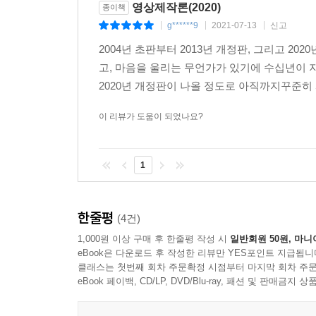
초점
영상제작론(2020)
종이책
g******9
2021-07-13
신고
|
|
|
카메라 액세서리와 장착 장비
2004년 초판부터 2013년 개정판, 그리고 2
화각 변화를 위한 액세서리
고, 마음을 울리는 무언가가 있기에 수십년이 지
광학필터
2020년 개정판이 나올 정도로 아직까지꾸준히
카메라 장착 장비
이 리뷰가 도움이 되었나요?
05 촬영
1
카메라 숏의 구축
카메라 숏의 사이즈
카메라 포지션
한줄평
(4건)
카메라 앵글
1,000원 이상 구매 후 한줄평 작성 시
일반회원 50원, 마니
eBook은 다운로드 후 작성한 리뷰만 YES포인트 지급됩니
카메라의 조작
클래스는 첫번째 회차 주문확정 시점부터 마지막 회차 주문
고정 숏
eBook 페이백, CD/LP, DVD/Blu-ray, 패션 및 판매금
무빙 숏