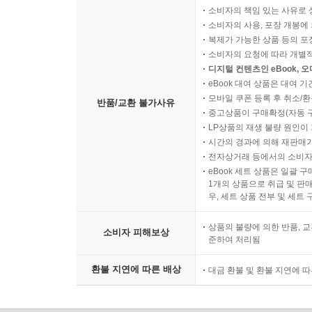
발진 장치에 의한 분류
소비자의 책임 있는 사유로 
사운드 픽업 패턴에 의한 분류
소비자의 사용, 포장 개봉에 
마이크의 형상과 용도별 특징에 따른 분류
복제가 가능한 상품 등의 포장을 
소비자의 요청에 따라 개별
디지털 컨텐츠인 eBook, 
사운드 조정
eBook 대여 상품은 대여 기
사운드 표현의 전제조건
모바일 쿠폰 등록 후 취소/환
반품/교환 불가사유
녹음
중고상품이 구매확정(자동 
LP상품의 재생 불량 원인이 기
믹싱
시간의 경과에 의해 재판매가
전자상거래 등에서의 소비자
사운드 미학
eBook 세트 상품은 일괄 
1개의 상품으로 취급 및 판매
주 피사체와 배경의 원칙
우, 세트 상품 전부 및 세트
원근감
연속성
상품의 불량에 의한 반품, 교
소비자 피해보상
에너지
준하여 처리됨
환불 지연에 따른 배상
대금 환불 및 환불 지연에 
08 편집