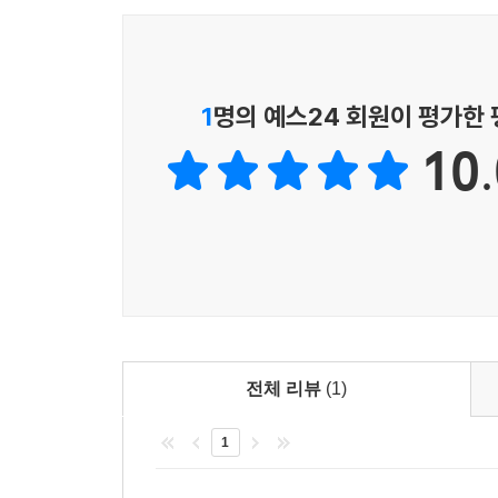
시나리오의 기본 패러다임
시나리오 작성
? 디지털 시각효과(VFX)와 3D 입체영상 제작법까
드라마(영화) 촬영 진행을 위한 사전 준비 표
? 강의에 쓸 수 있는 기획안, 구성안, 큐시트 예시
? 간단명료하게 개념을 정리하는 270여 개의 표와 
1
명의 예스24 회원이 평가한
다큐멘터리
? [동백꽃 필 무렵] 대본 등 최신 사례 수록
10.
다큐멘터리란?
다큐멘터리 양식
다큐멘터리 구성
해설(내레이션)
대본의 예
04 카메라
전체 리뷰
(1)
렌즈
1
노출
줌