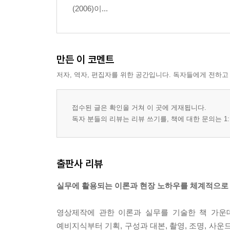
(2006)이...
방송 제작 장비의 변천
카메라
저장기술 발전에 따른 카메라와 녹화장비의 변화
디지털 시네마 카메라
만든 이 코멘트
저자, 역자, 편집자를 위한 공간입니다. 독자들에게 전하고
VJ 시스템과 1인 미디어
1인 제작 패러다임으로의 변환
1인 미디어와 MCN
접수된 글은 확인을 거쳐 이 곳에 게재됩니다.
독자 분들의 리뷰는 리뷰 쓰기를, 책에 대한 문의는 1:
02 기획
기획의 요체
출판사 리뷰
세상은 ‘기획’에 목말라 한다
좋은 기획을 판단할 수 있는 체크리스트
실무에 활용되는 이론과 현장 노하우를 체계적으로
아이디어 발상
영상제작에 관한 이론과 실무를 기술한 책 가운
표현 아이디
어와 전략
예비지식부터 기획, 구성과 대본, 촬영, 조명, 사운드