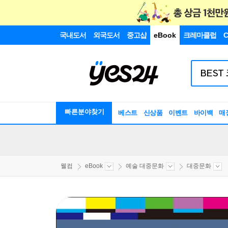
국내도서
외국도서
중고샵
eBook
크레마클럽
C
빠른분야찾기
베스트
신상품
이벤트
바이백
매
웰컴
eBook
예술 대중문화
대중문화