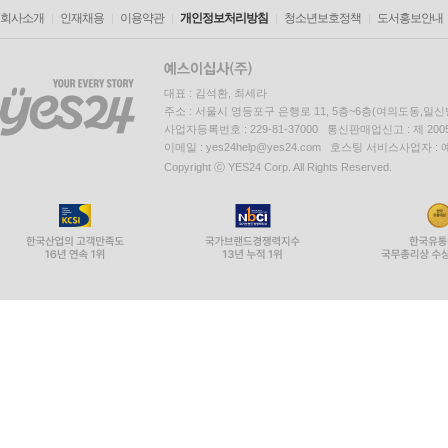
편집의 기본 개념
회사소개
인재채용
이용약관
개인정보처리방침
청소년보호정책
도서홍보안내
편집이란?
편집은 새로운 의미의 창조
편집은 설득적인 기술
대표 : 김석환, 최세라
주소 : 서울시 영등포구 은행로 11, 5층~6층(여의도동,일신
편집의 기본 요소
사업자등록번호 : 229-81-37000 통신판매업신고 : 제 200
이메일 : yes24help@yes24.com 호스팅 서비스사업자 :
숏의 배열
Copyright ⓒ YES24 Corp. All Rights Reserved.
숏의 길이와 속도
화면 전환
숏의 용도별 분류
편집의 유형
연속편집
복합편집
교차편집
내용 구성을 고려한 화면의 분배