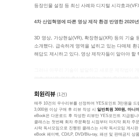
아이디어 발상기법
등장인물 설정 등 최신 사례와 디지털 시각효과(VFX
프로그램 유형과 평가
4차 산업혁명에 따른 영상 제작 환경 반영한 2020
프로그램 유형 분류
프로그램의 질을 보는 관점
3D 영상, 가상현실(VR), 확장현실(XR) 등의 
소개했다. 급속하게 영역을 넓히고 있는 다매체 환
프로그램 기획서 작성
해답도 제시하고 있다. 영상 제작자들이 알아야 할 
비드라마 기획서의 주요 항목
기획안, 구성안, 큐시트의 예: 비드라마
그러나 아무리 기술이 발달하고 새로운 제작법이 개발
드라마 기획서의 주요 항목
기초 지식을 먼저 충실히 배우는 것이 중요하다.
기획안의 예: 단편영화
발전과 응용이 가능하다.
회원리뷰
(1건)
03 구성 및 대본 작성
이 책은 이런 점을 고려해 영상 제작 전 과정에 필
매주 10건의 우수리뷰를 선정하여 YES포인트 3만원을 드
3,000원 이상 구매 후 리뷰 작성 시
일반회원 300원, 마니아
직접 관련된 요소만을 엄선하고, 초보자도 쉽게 
eBook은 다운로드 후 작성한 리뷰만 YES포인트 지급됩니
드라마
노하우도 체계적으로 정리했기 때문에 현장의 실무자
클래스는 첫번째 회차 주문확정 시점부터 마지막 회차 주문
서사 구조
사락 독서모임으로 진행된 클래스는 사락 독서모임 게시판
스토리와 플롯
『영상제작론 2020년 개정판』의 특징
eBook 페이백, CD/LP, DVD/Blu-ray, 패션 및 판매금