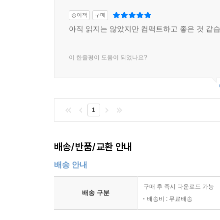
빛의 종류
종이책
구매
빛의 단위
아직 읽지는 않았지만 컴팩트하고 좋은 것 같습
그림자
이 한줄평이 도움이 되었나요?
표면 그림자와 투영 그림자
폴오프
색
1
색의 합성
색온도와 화이트 밸런스
배송/반품/교환 안내
조명의 기능
외적 환경을 표현하는 기능
배송 안내
내적 환경을 표현하는 기능
구매 후 즉시 다운로드 가능
배송 구분
배송비 : 무료배송
조명의 분류
조명의 입사 방향에 의한 분류