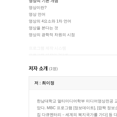
영상의 기본 개념
영상이란?
영상 언어
영상의 4요소와 1차 언어
영상을 본다는 것
영상의 광학적 차원의 시점
프로그램 제작 시스템
프로그램 제작의 3단계
프로그램 제작팀
저자 소개
스튜디오
(1명)
디지털 HDTV와 UHDTV 시스템
저 :
최이정
디지털방송의 주사 방식
디지털방송의 규격
한남대학교 멀티미디어학부 미디어영상전공 교
초고화질 영상의 기술적 특성
았다. MBC 프로그램 [정보데이트], [깜짝 정보쇼!
초고화질 영상의 미학적 특성
집 다큐멘터리－세계의 복지국가를 가다] 등 다