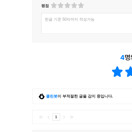
평점
구도
동영상 구도의 특성
한글 기준 50자까지 작성가능
구도의 일반론
삼각구도
촬영 실기
촬영 자세
4
명
카메라 앵글 연습
상황별 촬영 요령
촬영과 윤리의 문제
진실 왜곡
클린봇
이 부적절한 글을 감지 중입니다.
취재원에 대한 거짓과 권리 침해: 몰래카메라 중심
06 조명
1
빛