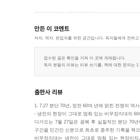
2부 중부전선 ― 철의 전적지
10 철원평야 평강고원과 철원평야의 해후 131
만든 이 코멘트
11 철원 대전차 방벽과 제3땅굴 남과 북의 전쟁 트라
12 철원 은하 계곡 비무장지대에서 흘러내린 피 157
저자, 역자, 편집자를 위한 공간입니다. 독자들에게 전하고
13 철원 한탄강 넘어 성재산 성재산에서 떠올린 심리
14 철원 계웅산과 화강 절정의 풍광을 간직한 저격능
접수된 글은 확인을 거쳐 이 곳에 게재됩니다.
15 김화 남대천 금강산 전기철도에서 되새기는 식민
독자 분들의 리뷰는 리뷰 쓰기를, 책에 대한 문의는 1:
16 남대천 대인지뢰 들어가면 죽는다 205
17 철원 삼천봉 한북정맥 북한 산림 황폐화의 실상 2
18 삼천봉과 적근산 한북정맥과 비무장지대의 산 22
출판사 리뷰
19 적근산에서 금성천으로 유해발굴사업과 금성지구
20 화천 추동지구 남파와 북파 251
1. 7.27 분단 70년, 정전 60여 년에 얽힌 전쟁의 
21 최전방 철원.화천 지구 고난의 7사단 8연대 지역 
- 냉전의 현장이 그대로 멈춰 있는 비무장지대의 60
22 동부전선의 초입 북한강 사향노루와 산양이 뛰어
다가오는 7월 27일은 광복 후 실질적인 분단 70
구간을 민간인 신분으로 최초로 종주한 기록을 책으
3부 동부전선 ― 고지가 마주한 전선
비무장지대는 냉전이 그대로 멈춰 있는 현장이자,