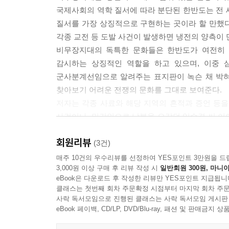
23 양구 사태리 31번 국도 금강산 가는 길과 남북을 
국제사회의 역학 질서에 따라 분단된 한반도는 전 
24 가칠봉 700미터 거리의 철책선 294
질서를 가장 상징적으로 구현하는 곳이라 할 만했
25 서희령을 지나 백두대간으로 백두대간과 솔나리 
각종 교전 등 도발 사건이 발생하면 냉전의 양측이
26 인제 12사단 27소초 비무장지대 군대 생활 이야기
비무장지대의 독특한 문화들은 한반도가 여전히 
27 고성 동해안 하늘의 군사분계선 324
감시하는 상징적인 역할을 하고 있으며, 이중 
28 비무장지대 철책선 비무장지대와 세계유산 334
군사분계선임으로 알려주는 표지판이 녹슨 채 박혀
찾아보기 어려운 전쟁의 문화를 그대로 보여준다.
참고문헌 341
저자는 각종 사료와 해당 지역의 흔적과 증언 등
사건이나, 민간인으로 남북을 오갔던 임수경 씨 이
등을 실감나게 전하고 있다. 특히 지난 2004년
회원리뷰
관계여야 하는지 상징적으로 보여주고 있어 뭉클한
(3건)
아울러 비무장지대 인근 유일한 민간인 거주 지역
매주 10건의 우수리뷰를 선정하여 YES포인트 3만원을 드
3,000원 이상 구매 후 리뷰 작성 시
일반회원 300원, 마니아
전쟁이 남긴 상흔이 여전한 한반도의 현실을 생생하게
eBook은 다운로드 후 작성한 리뷰만 YES포인트 지급됩니
클래스는 첫번째 회차 주문확정 시점부터 마지막 회차 주문
2. 전 세계가 주목하는 멸종 생태계의 보고를 들여
사락 독서모임으로 진행된 클래스는 사락 독서모임 게시판
- 한반도 생태계의 횡축, 멸종 위기 동식물의 마지
eBook 페이백, CD/LP, DVD/Blu-ray, 패션 및 판매금
한반도의 허리를 관통하는 비무장지대는 전 세