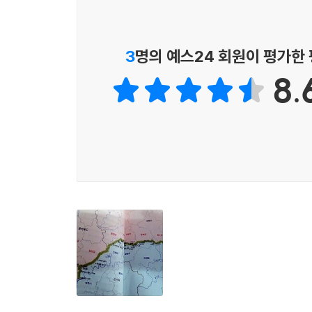
비무장지대는 횡축이라고 할 수 있다. 특히 60년
판부동 골짜기를 꼽을 수 있다. 이곳은 동북아시
두루미에게 최적의 생존 여건을 제공한다. 이 일대
3
명의 예스24 회원이 평가한
모여든다. 철새들은 임진강을 비롯해 철원평야 
8.
일대에는 일급수가 아니면 살지 못하는 어름치와 묵납자
또한 남대천 일대의 비무장지대는 곤충부터 어류, 양
적근산 일대에는 한반도에서 사라진 것으로 알려진
종적을 찾기 어려운 수달, 담비, 하늘다람쥐, 삵
이루고 있다. 또한 동부전선 초입의 백암산 일대에
이 책에서는 특히 전쟁 이전 논이었던 지역이 
비무장지대의 생태계는 전쟁 이전 다니던 철로, 
아울러 비무장지대 이북의 북한 지역 산림의 황폐
북한 지역을 복원해야 한다는 숙제를 던져준다.
3. 비무장지대의 군 생활을 들여다보다
- 정전 60여 년, 최전방 군생활의 다양한 에피소드
한반도에서 군생활은 국민의 의무다. 많은 젊은이