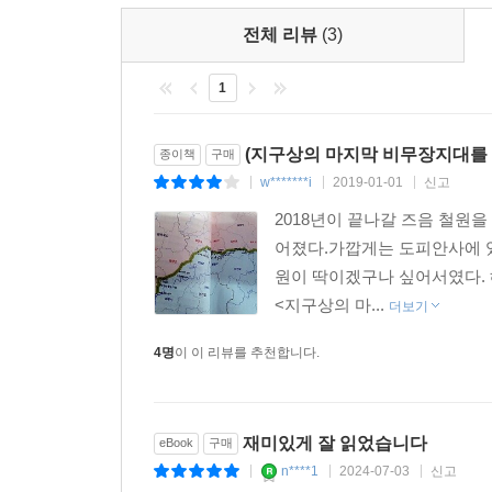
지키는 병사들의 생활은 가장 긴장된 군생활의 전형
전체 리뷰
(3)
초소에서 초소 사이를 이동하는 것이나 경계근무
순찰한다. 북한의 철책선을 지키는 인민군 부대가
1
있다. 아울러 일부 최전방 소초에서는 보급품 등 
최전방 군생활 이면의 실상이라 할 수 있다.
특히 저자는 최전방 군생활 가운데 잘 알려지지 않은 
(지구상의 마지막 비무장지대를 
종이책
구매
GP’사건을 비롯해 폐쇄된 GP의 군생활의 애환을 
w*******i
2019-01-01
신고
|
|
|
저자가 비무장지대를 종주하면서 만난 군인 이야기도
2018년이 끝나갈 즈음 철원
제거 작전을 솔선해서 진두지휘하는 대대장의 모습
어졌다.가깝게는 도피안사에 
공감을 사기에 충분하다.
원이 딱이겠구나 싶어서였다. 해
아울러 북한 인민군의 생활도 함께 들여다본다. 
<지구상의 마...
더보기
한다든지, 최전방 초소를 지키는 병사들이 보급품
같은 민족으로서 이제껏 잘 알지 못했던 북한 병사들
4명
이 이 리뷰를 추천합니다.
4. 민과 관이 협력한 최초의 비무장지대 실태 조사
- 비무장지대 일원의 자연환경과 생태 현황 파악을
재미있게 잘 읽었습니다
eBook
구매
지난 2006년, 국방부와 환경부가 주도하여 비
n****1
2024-07-03
신고
|
|
|