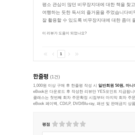
신분으로 참여할 수 있었다. 그간 제한적인 일부
평소 관심이 많던 비무장지대에 대한 책을 찾
있는 기회는 민간인에게 주어지지 않았다. 당시 
여행하는 듯한 독서의 즐거움을 주었습니다비무
관심 등이 조사의 배경이 되었다. 무엇보다 통
잘 활용할 수 있도록 비무장지대에 대한 좀더 
프로젝트였다. 이 프로젝트를 통해 비무장지대가
지역이라는 점이 분명해졌다.
이 리뷰가 도움이 되었나요?
비무장지대 철책선은 세계 냉전의 현장이자, 동
구간을 종주하고 난 저자의 결론이다. 평화를 지
1
장소였다. 또 멸종해가는 생태계의 위기를 막는 
경험, 안목이 녹아 있는 이 탐사 프로젝트를 독자
만들어 가고자 이 책은 출간되었다.
한줄평
(1건)
1,000원 이상 구매 후 한줄평 작성 시
일반회원 50원, 마니
eBook은 다운로드 후 작성한 리뷰만 YES포인트 지급됩니
클래스는 첫번째 회차 주문확정 시점부터 마지막 회차 주문
eBook 페이백, CD/LP, DVD/Blu-ray, 패션 및 판매금
평점