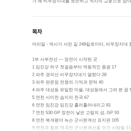
가 왜 비무장지대를 보존하고 역사의 교훈으로 삼아
목차
머리말 - 역사가 서린 길 248킬로미터, 비무장지대 
1부 서부전선 ― 정전이 시작된 곳
1 임진강 하구 첫걸음부터 역동적인 풍광 17
2 파주 경의선 비무장지대가 열렸다 28
3 파주 판문점 전쟁의 기억과 문턱 40
4 파주 대성동 유일한 마을, 대성동에서 그려 본 꿈 
5 연천 사미천 습지의 천국 67
6 연천 임진강 임진강 흘러흘러내리고 81
7 연천 530 GP 정전이 낳은 고립의 섬, GP 93
8 연천 복개평야 녹슨 군사분계선 표지판 105
9 연천과 철원 역곡천 군사분계선을 오간 사람들 11