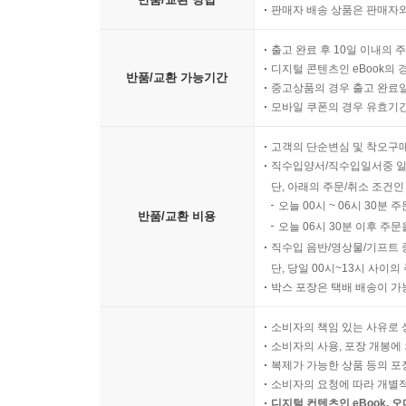
판매자 배송 상품은 판매자와
출고 완료 후 10일 이내의 
디지털 콘텐츠인 eBook의 
반품/교환 가능기간
중고상품의 경우 출고 완료일
모바일 쿠폰의 경우 유효기간(
고객의 단순변심 및 착오구
직수입양서/직수입일서중 일
단, 아래의 주문/취소 조건인
오늘 00시 ~ 06시 30분 
반품/교환 비용
오늘 06시 30분 이후 주문
직수입 음반/영상물/기프트 
단, 당일 00시~13시 사이
박스 포장은 택배 배송이 가
소비자의 책임 있는 사유로 
소비자의 사용, 포장 개봉에 
복제가 가능한 상품 등의 포장을 
소비자의 요청에 따라 개별
디지털 컨텐츠인 eBook, 