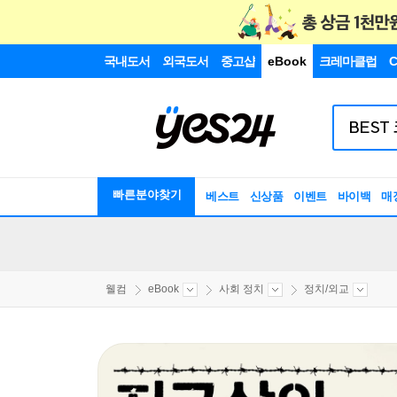
국내도서
외국도서
중고샵
eBook
크레마클럽
C
빠른분야찾기
베스트
신상품
이벤트
바이백
매
웰컴
eBook
사회 정치
정치/외교