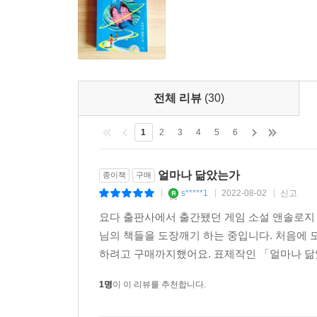
SF가 경이감을 주는 방식은 다양하지만 그 중 특히
김보영은 그 둘 다 잘 쓰는 작가다. 한 작품에서 
모르겠다. 우리와 다른 규칙을 갖고 살아가는 사람,
벌어지는 이야기들이 아주 흥미로울 뿐만 아니라 아
전체 리뷰
(30)
흩어지는 게 아니라 아주 아름다운 장면으로, 그보
우주에서 일어나는 일들 또한 외롭고 무섭더라도 한
1
2
3
4
5
6
아름다운 작품에 대고 어떤 상찬을 늘어놔봤자 넋 
모습을 갖춰 출간돼서 기쁘다. 다른 초기작들도 
얼마나 닮았는가
종이책
구매
선물해줄 그 날을 늘 기다릴 따름이다.
s*****1
2022-08-02
신고
|
|
|
? 문목하 (소설가)
요다 출판사에서 출간됐던 게임 소설 앤솔로지
님의 책들을 도장깨기 하는 중입니다. 처음에 
하려고 구매까지했어요. 표제작인 「얼마나 닮았
1명
이 이 리뷰를 추천합니다.