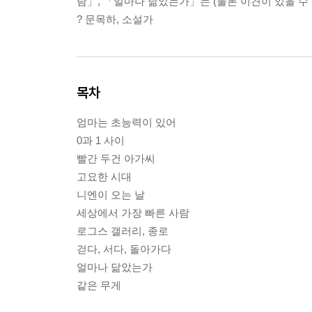
람」, 「얼마나 닮았는가」는 (물론 이견이 있을 수 
? 문목하, 소설가
목차
엄마는 초능력이 있어
0과 1 사이
빨간 두건 아가씨
고요한 시대
니엔이 오는 날
세상에서 가장 빠른 사람
로그스 갤러리, 종로
걷다, 서다, 돌아가다
얼마나 닮았는가
같은 무게