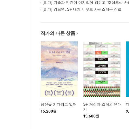
[읽다]
기술과 인간이 어지럽게 얽히고 ‘조심조심’손끝을 맞대
[읽다]
김보영, SF 내게 너무도 사랑스러운 장르
작가의 다른 상품
당신을 기다리고 있어
SF 거장과 걸작의 연대
기
15,200
원
9
15,600
원