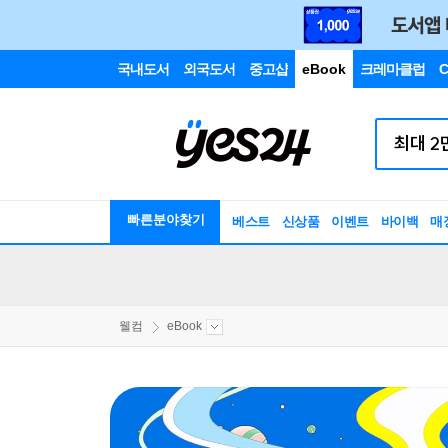
국내도서
외국도서
중고샵
eBook
크레마클럽
C
빠른분야찾기
베스트
신상품
이벤트
바이백
매
웰컴
eBook