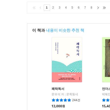
1
2
3
4
5
6
7
8
이 책과
내용이 비슷한 추천 책
쾌락독서
언더
문유석 저
문학동네
박혜진
|
244건
12,000
원
15,4