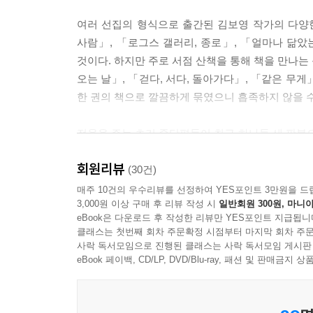
여러 선집의 형식으로 출간된 김보영 작가의 다양한
사람」, 「로그스 갤러리, 종로」, 「얼마나 닮
것이다. 하지만 주로 서점 산책을 통해 책을 만나는
오는 날」, 「걷다, 서다, 돌아가다」, 「같은 무
한 권의 책으로 깔끔하게 묶였으니 흡족하지 않을 수
전율을 주는 초기 중단편들이 최근 하나둘 새 판본으로
종이에 은으로 글자를 새겨 작은 책 한 권을 만
회원리뷰
형태로 출간된 듯하다. 이 책엔 마음을 울렁이게 하
(30건)
「세상에서 가장 빠른 사람」, 「얼마나 닮았는가」는
매주 10건의 우수리뷰를 선정하여 YES포인트 3만원을 드
3,000원 이상 구매 후 리뷰 작성 시
일반회원 300원, 마니아
목차를 보면 알 수 있듯이, 독자들이 걸작을 세
eBook은 다운로드 후 작성한 리뷰만 YES포인트 지급됩니
엿보인다.
클래스는 첫번째 회차 주문확정 시점부터 마지막 회차 주문
사락 독서모임으로 진행된 클래스는 사락 독서모임 게시판
작가의 모든 출간작을 통틀어 상당수의 작품은 스
eBook 페이백, CD/LP, DVD/Blu-ray, 패션 및 판매금
김보영의 작품은 사전지식 없이 깨끗한 눈으로 읽을 
많이 넣지 않았는데도 온갖 감정을 불러일으킨다는