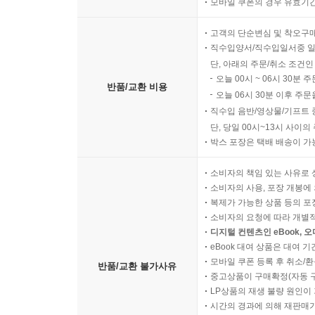
모바일 쿠폰의 경우 유효기간(
고객의 단순변심 및 착오구
직수입양서/직수입일서중 일
단, 아래의 주문/취소 조건인
오늘 00시 ~ 06시 30분 
반품/교환 비용
오늘 06시 30분 이후 주문
직수입 음반/영상물/기프트 
단, 당일 00시~13시 사이
박스 포장은 택배 배송이 가
소비자의 책임 있는 사유로 
소비자의 사용, 포장 개봉에 
복제가 가능한 상품 등의 포장을 
소비자의 요청에 따라 개별
디지털 컨텐츠인 eBook, 
eBook 대여 상품은 대여 기
모바일 쿠폰 등록 후 취소/환
반품/교환 불가사유
중고상품이 구매확정(자동 
LP상품의 재생 불량 원인이 기
시간의 경과에 의해 재판매가