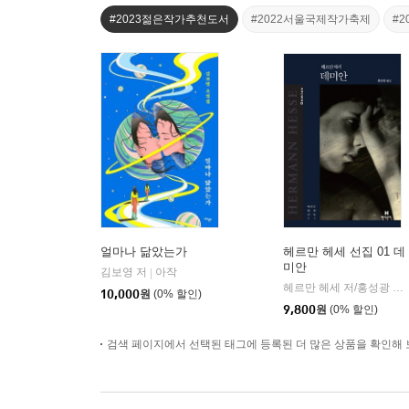
#2023젊은작가추천도서
#2022서울국제작가축제
#
얼마나 닮았는가
헤르만 헤세 선집 01 데
미안
김보영 저
아작
|
헤르만 헤세 저/홍성광 역
|
10,000
원
(0% 할인)
9,800
원
(0% 할인)
검색 페이지에서 선택된 태그에 등록된 더 많은 상품을 확인해 