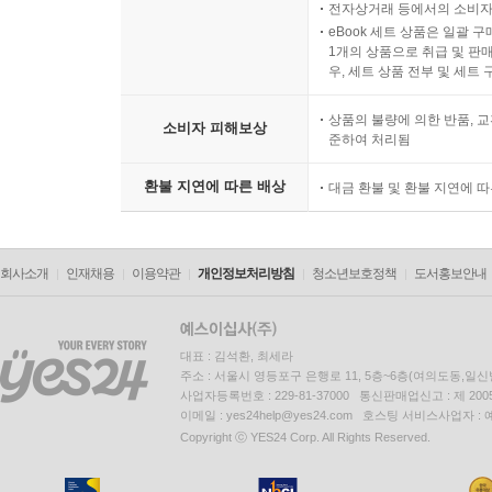
전자상거래 등에서의 소비자
eBook 세트 상품은 일괄 
1개의 상품으로 취급 및 판매
우, 세트 상품 전부 및 세트
상품의 불량에 의한 반품, 교
소비자 피해보상
준하여 처리됨
환불 지연에 따른 배상
대금 환불 및 환불 지연에 
회사소개
인재채용
이용약관
개인정보처리방침
청소년보호정책
도서홍보안내
대표 : 김석환, 최세라
주소 : 서울시 영등포구 은행로 11, 5층~6층(여의도동,일신
사업자등록번호 : 229-81-37000 통신판매업신고 : 제 200
이메일 : yes24help@yes24.com 호스팅 서비스사업자 :
Copyright ⓒ YES24 Corp. All Rights Reserved.