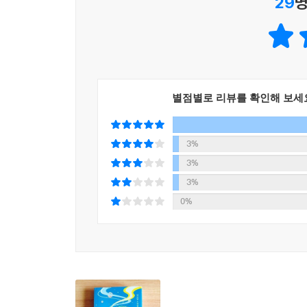
29
명
방법을 잘 안다. 몇몇 걸작의 경우는 고작 삼십
슬펐다가 분노했다가 감동적이었다가 애절하다가 충
때문이라니 기가 찰 따름이다.
김보영은 단편 하나에 아주 많은 심상과 다양한 감
더 밀도 높게 쓰는 것처럼 느껴지기도 한다. 이 소
별점별로 리뷰를 확인해 보세
있고, 모든 장면이 의미와 재미와 감동 중 최소
단편들과 그보다 좀 더 (어디까지나 상대적으로)
행복이야말로 우리가 서점을 찾고 애타게 책 사이를
3%
이유에 대해 생각하게 하고 그 이유 자체가 되어준다
3%
3%
논리정연한(그래서 아름다운) 자연적 현상을, 비
0%
아니라 서로 이어진 하나의 현상임을 김보영만큼
이해하고 설명하는 학문이기 때문에 당연히 그 안
된다. 작품 속 인물들은 과학을 하는 인간이 아니
인간적이기 때문이 아니라 과학적이기 때문에 아름
스케일로 보면 작은 과학적 현상의 하나인 것이
일부여야만 인간은 아름다울 수 있다. 김보영의 세상