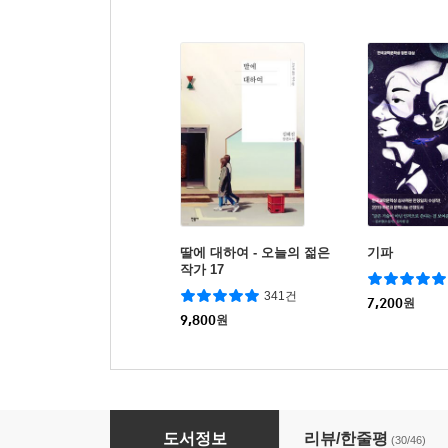
딸에 대하여 - 오늘의 젊은
기파
작가 17
341건
7,200
원
9,800
원
얼마나 닮았는가
도서정보
리뷰/한줄평
(30/46)