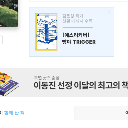
김은성 작가
친필 메시지 수록
---------------
[예스리커버]
빵야 TRIGGER
들이
함께 산 책