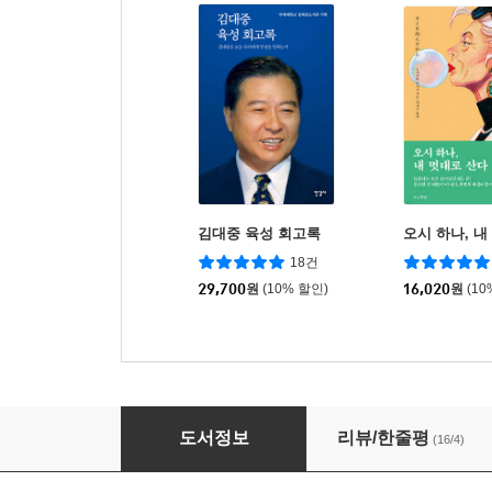
김대중 육성 회고록
오시 하나, 내
18건
29,700
원
(10% 할인)
16,020
원
(10
바람이 분다, 걸어야겠다
도서정보
리뷰/한줄평
(16/4)