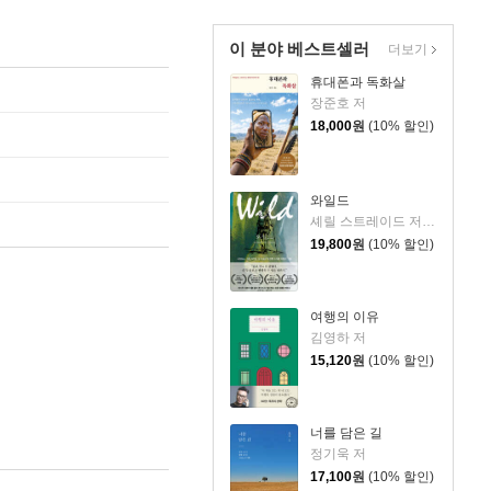
이 분야 베스트셀러
더보기
휴대폰과 독화살
장준호 저
18,000
원
(10% 할인)
와일드
셰릴 스트레이드 저/우진하 역
19,800
원
(10% 할인)
여행의 이유
김영하 저
15,120
원
(10% 할인)
너를 담은 길
정기욱 저
17,100
원
(10% 할인)