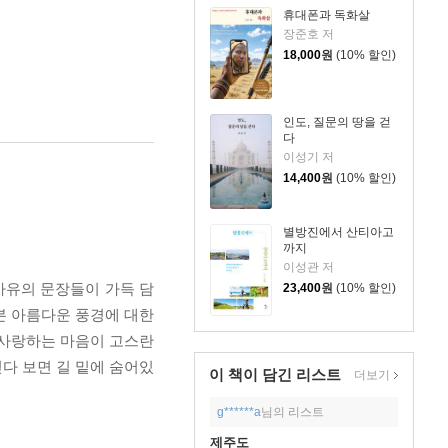
휴대폰과 독화살
장준호 저
18,000
원
(10% 할인)
인도, 질문의 땅을 걷
다
이성기 저
14,400
원
(10% 할인)
별방진에서 산티아고
까지
이성관 저
사유의 문장들이 가득 담
23,400
원
(10% 할인)
본 아름다운 풍경에 대한
 사랑하는 마음이 고스란
걷다 보면 길 밑에 숨어있
이 책이 담긴
리스트
더보기
g******a
님의 리스트
제주도