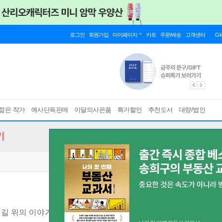
로그인
회원가입
마이페이지
카트
주문/배송
고객센터
Gl
젊은 작가
예사단독판매
이달의사은품
특가할인
추천도서
대량/법인
기
 길 위의 이야기