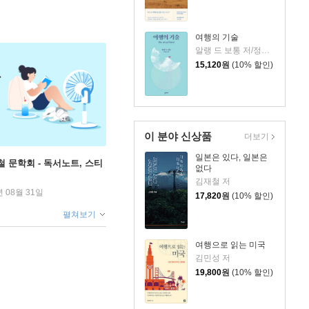
여행의 기술
알랭 드 보통 저/정영목 역
15,120
원
(10% 할인)
이 분야 신상품
더보기
일본은 있다, 일본은
철 문학회 - 독서노트, 스티
없다
김재철 저
년 08월 31일
17,820
원
(10% 할인)
펼쳐보기
여행으로 읽는 미국
김민성 저
19,800
원
(10% 할인)