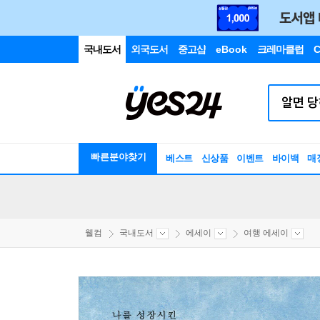
국내도서
외국도서
중고샵
eBook
크레마클럽
C
빠른분야찾기
베스트
신상품
이벤트
바이백
매
웰컴
국내도서
에세이
여행 에세이