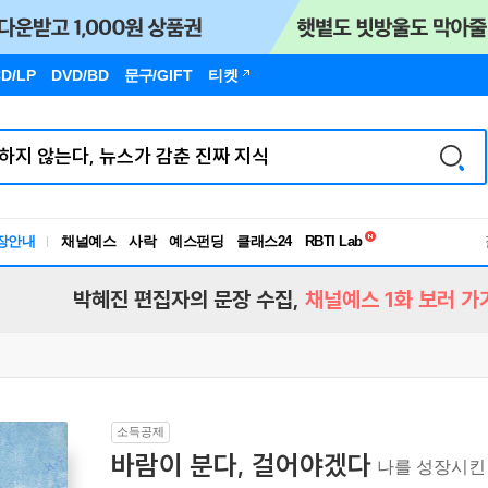
D/LP
DVD/BD
문구
/GIFT
티켓
독서유형검사
RBTI Lab
장안내
채널예스
사락
예스펀딩
클래스24
독서유형검사
박혜진 편집자의 문장 수집,
채널예스 1화 보러 가
소득공제
바람이 분다, 걸어야겠다
나를 성장시킨