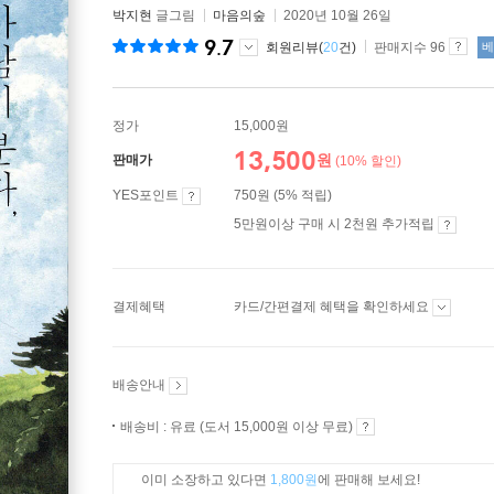
박지현
글그림
마음의숲
2020년 10월 26일
9.7
회원리뷰(
20
건)
판매지수 96
베
정가
15,000원
13,500
원
판매가
(10% 할인)
YES포인트
750원 (5% 적립)
5만원이상 구매 시 2천원 추가적립
결제혜택
카드/간편결제 혜택을 확인하세요
배송안내
배송비 : 유료 (도서 15,000원 이상 무료)
이미 소장하고 있다면
1,800원
에 판매해 보세요!