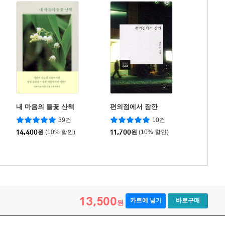
내 마음의 들꽃 산책
편의점에서 잠깐
39건
10건
14,400
원
(10% 할인)
11,700
원
(10% 할인)
13,500
카트에 넣기
바로구매
원