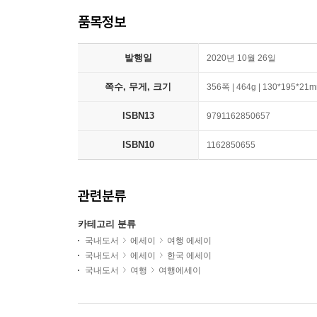
품목정보
발행일
2020년 10월 26일
쪽수, 무게, 크기
356쪽 | 464g | 130*195*21
ISBN13
9791162850657
ISBN10
1162850655
관련분류
카테고리 분류
국내도서
에세이
여행 에세이
국내도서
에세이
한국 에세이
국내도서
여행
여행에세이