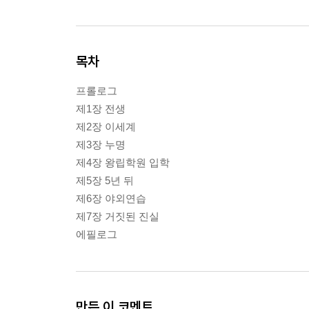
목차
프롤로그
제1장 전생
제2장 이세계
제3장 누명
제4장 왕립학원 입학
제5장 5년 뒤
제6장 야외연습
제7장 거짓된 진실
에필로그
만든 이 코멘트