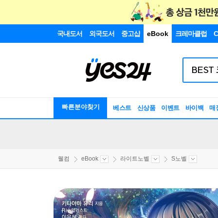
국내도서
외국도서
중고샵
eBook
크레마클럽
C
빠른분야찾기
베스트
신상품
이벤트
바이백
매
웰컴
eBook
라이트노벨
S노벨