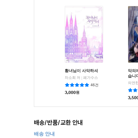
황녀님이 사악하셔
악의
습니
차소희 저
페가수스
|
의연한
46건
3,000
원
3,50
배송/반품/교환 안내
배송 안내