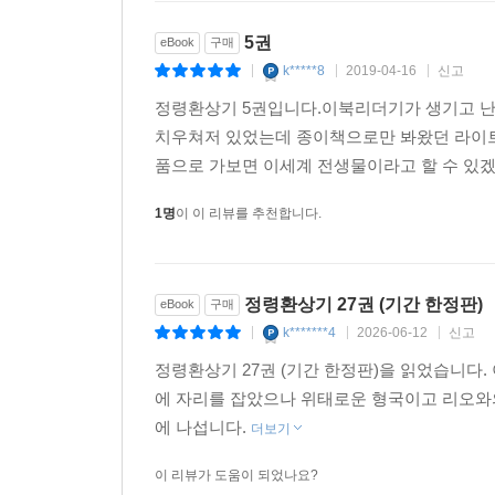
5권
eBook
구매
k*****8
2019-04-16
신고
|
|
|
정령환상기 5권입니다.이북리더기가 생기고 난
치우쳐저 있었는데 종이책으로만 봐왔던 라이트
품으로 가보면 이세계 전생물이라고 할 수 있겠
1명
이 이 리뷰를 추천합니다.
정령환상기 27권 (기간 한정판)
eBook
구매
k*******4
2026-06-12
신고
|
|
|
정령환상기 27권 (기간 한정판)을 읽었습니다
에 자리를 잡았으나 위태로운 형국이고 리오와
에 나섭니다.
더보기
이 리뷰가 도움이 되었나요?