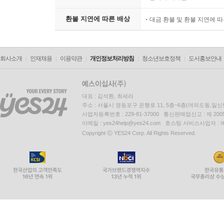
환불 지연에 따른 배상
대금 환불 및 환불 지연에 
회사소개
인재채용
이용약관
개인정보처리방침
청소년보호정책
도서홍보안내
대표 : 김석환, 최세라
주소 : 서울시 영등포구 은행로 11, 5층~6층(여의도동,일신
사업자등록번호 : 229-81-37000 통신판매업신고 : 제 200
이메일 : yes24help@yes24.com 호스팅 서비스사업자 :
Copyright ⓒ YES24 Corp. All Rights Reserved.