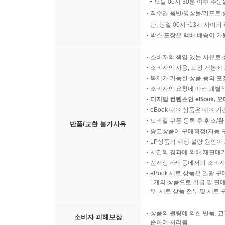
오늘 06시 30분 이후 주문
직수입 음반/영상물/기프트 
단, 당일 00시~13시 사이
박스 포장은 택배 배송이 가
소비자의 책임 있는 사유로 
소비자의 사용, 포장 개봉에 
복제가 가능한 상품 등의 포장을 
소비자의 요청에 따라 개별
디지털 컨텐츠인 eBook, 
eBook 대여 상품은 대여 기
모바일 쿠폰 등록 후 취소/환
반품/교환 불가사유
중고상품이 구매확정(자동 
LP상품의 재생 불량 원인이 기
시간의 경과에 의해 재판매가
전자상거래 등에서의 소비자
eBook 세트 상품은 일괄 
1개의 상품으로 취급 및 판매
우, 세트 상품 전부 및 세트
상품의 불량에 의한 반품, 교
소비자 피해보상
준하여 처리됨