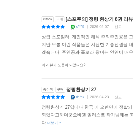
[스포주의] 정령 환상기 8권 리뷰
eBook
구매
s***9
2026-05-07
신고
|
|
|
상급 스포일러, 개인적인 해석 주의주인공은 그
지만 보통 이런 작품들은 시원한 기승전결을 내
겠습니다. 주인공과 플로라 왕녀는 인연이 매우 
이 리뷰가 도움이 되었나요?
정령환상기 27
종이책
구매
d***k
2026-04-23
신고
|
|
|
정령환상기 27입니다 한국 에 오랜만에 정발
되었다고하더군요바꿘 일러스트 작가님께는 죄
다
더보기