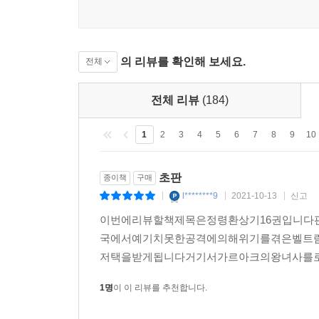
의 리뷰를 확인해 보세요.
전체
전체 리뷰
(184)
1
2
3
4
5
6
7
8
9
10
초판
종이책
구매
l********9
2021-10-13
신고
|
|
|
이번에리뷰할책제목은정령환상기16권입니
국에서예기치못한공격에의해위기를겪은벨트
저택을받게됩니다거기서가르아크의왕녀사를
1명
이 이 리뷰를 추천합니다.