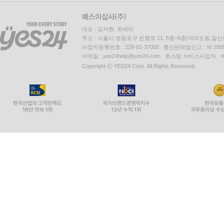
대표 : 김석환, 최세라
주소 : 서울시 영등포구 은행로 11, 5층~6층(여의도동,일신
사업자등록번호 : 229-81-37000 통신판매업신고 : 제 200
이메일 : yes24help@yes24.com 호스팅 서비스사업자 :
Copyright ⓒ YES24 Corp. All Rights Reserved.