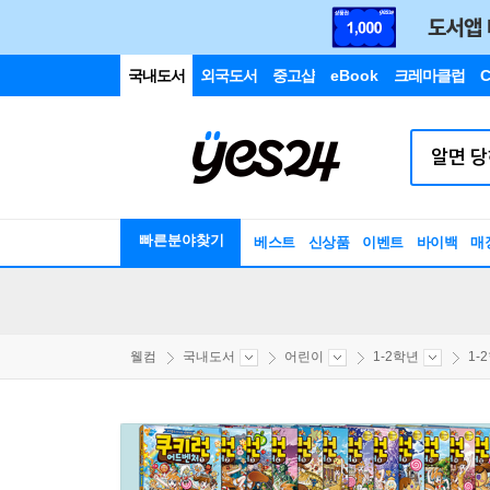
국내도서
외국도서
중고샵
eBook
크레마클럽
C
빠른분야찾기
베스트
신상품
이벤트
바이백
매
웰컴
국내도서
어린이
1-2학년
1-