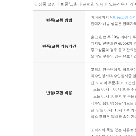
※ 상품 설명에 반품/교환과 관련한 안내가 있는경우 아래 
마이페이지 >
반품/교환 신청
반품/교환 방법
판매자 배송 상품은 판매자와
출고 완료 후 10일 이내의 
디지털 콘텐츠인 eBook의 
반품/교환 가능기간
중고상품의 경우 출고 완료일
모바일 쿠폰의 경우 유효기간(
고객의 단순변심 및 착오구
직수입양서/직수입일서중 일
단, 아래의 주문/취소 조건인
오늘 00시 ~ 06시 30분 
반품/교환 비용
오늘 06시 30분 이후 주문
직수입 음반/영상물/기프트 
단, 당일 00시~13시 사이
박스 포장은 택배 배송이 가
소비자의 책임 있는 사유로 