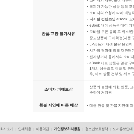
소비자의 사용, 포장 개봉에 
복제가 가능한 상품 등의 포장을 
소비자의 요청에 따라 개별
디지털 컨텐츠인 eBook, 
eBook 대여 상품은 대여 기
모바일 쿠폰 등록 후 취소/환
반품/교환 불가사유
중고상품이 구매확정(자동 
LP상품의 재생 불량 원인이 기
시간의 경과에 의해 재판매가
전자상거래 등에서의 소비자
eBook 세트 상품은 일괄 
1개의 상품으로 취급 및 판매
우, 세트 상품 전부 및 세트
상품의 불량에 의한 반품, 교
소비자 피해보상
준하여 처리됨
환불 지연에 따른 배상
대금 환불 및 환불 지연에 
회사소개
인재채용
이용약관
개인정보처리방침
청소년보호정책
도서홍보안내