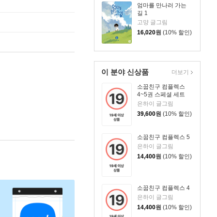
엄마를 만나러 가는
길 1
고먕 글그림
16,020
원
(10% 할인)
이 분야 신상품
더보기
소꿉친구 컴플렉스
4~5권 스페셜 세트
은하이 글그림
39,600
원
(10% 할인)
소꿉친구 컴플렉스 5
은하이 글그림
14,400
원
(10% 할인)
소꿉친구 컴플렉스 4
은하이 글그림
14,400
원
(10% 할인)