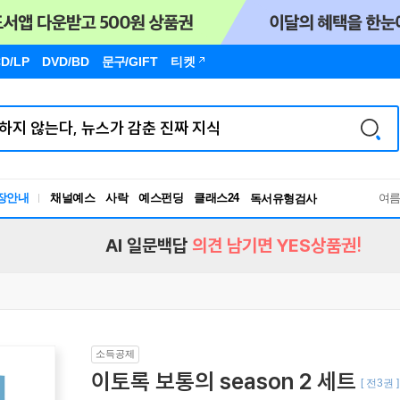
D/LP
DVD/BD
문구
/GIFT
티켓
장안내
채널예스
사락
예스펀딩
클래스24
독서유형검사
여
RBTI Lab
독서유형검사
AI 일문백답
의견 남기면 YES상품권!
소득공제
이토록 보통의 season 2 세트
[ 전3권 ]