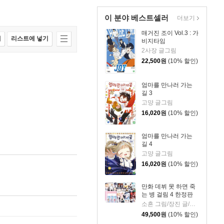
이 분야 베스트셀러
더보기
매거진 조이 Vol.3 : 가
매
리스트에 넣기
비지타임
2사장 글그림
22,500
원
(10% 할인)
엄마를 만나러 가는
길 3
고먕 글그림
16,020
원
(10% 할인)
엄마를 만나러 가는
길 4
고먕 글그림
16,020
원
(10% 할인)
만화 데뷔 못 하면 죽
는 병 걸림 4 한정판
소흔 그림/장진 글/백덕수 원저
49,500
원
(10% 할인)