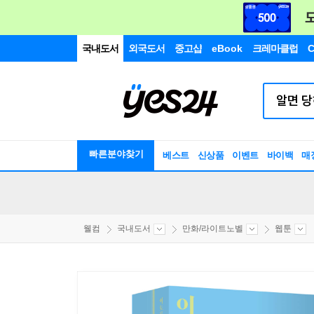
국내도서
외국도서
중고샵
eBook
크레마클럽
C
빠른분야찾기
베스트
신상품
이벤트
바이백
매
웰컴
국내도서
만화/라이트노벨
웹툰