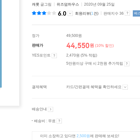
캐롯
글그림
위즈덤하우스
2020년 09월 25일
6.0
회원리뷰(
1
건)
판매지수 36
베
정가
49,500원
44,550
원
판매가
(10% 할인)
YES포인트
2,470원 (5% 적립)
5만원이상 구매 시 2천원 추가적립
결제혜택
카드/간편결제 혜택을 확인하세요
배송안내
배송비 : 무료
이미 소장하고 있다면
2,500원
에 판매해 보세요!