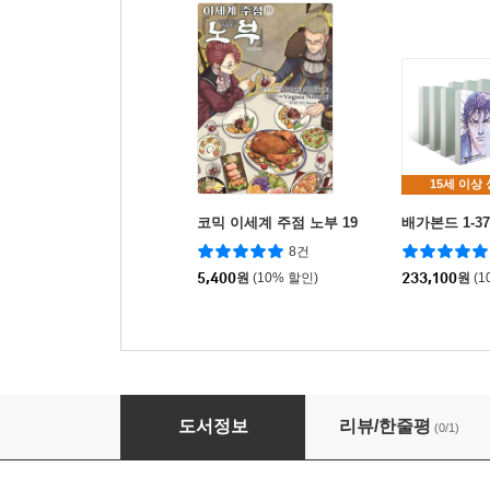
15세 이상
코믹 이세계 주점 노부 19
배가본드 1-3
8건
5,400
원
(10% 할인)
233,100
원
(1
이토록 보통의 season 2 세트
도서정보
리뷰/한줄평
(0/1)