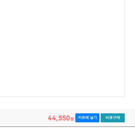
44,550
카트에 넣기
바로구매
원