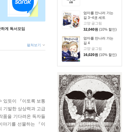
엄마를 만나러 가는
길 3~4권 세트
고먕 글그림
꾸준하게 독서모임
32,040
원
(10% 할인)
엄마를 만나러 가는
길 4
펼쳐보기
고먕 글그림
16,020
원
(10% 할인)
수 있듯이 『이토록 보통
의 기발한 상상력과 고급
 작품을 기다려온 독자들
 이야기를 선물하는 『이