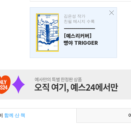
김은성 작가
친필 메시지 수록
---------------
[예스리커버]
빵야 TRIGGER
들이
함께 산 책