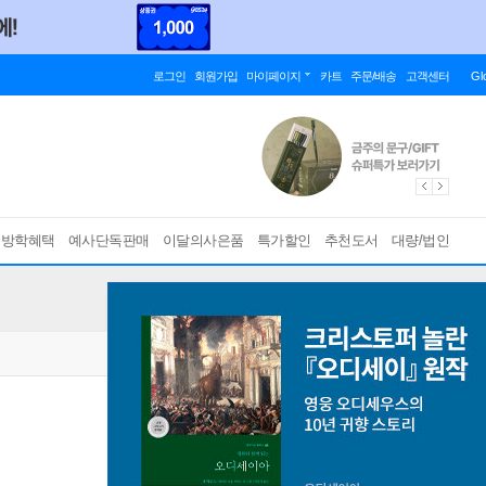
로그인
회원가입
마이페이지
카트
주문/배송
고객센터
Gl
름방학혜택
예사단독판매
이달의사은품
특가할인
추천도서
대량/법인