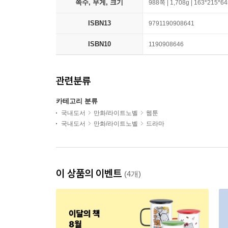
쪽수, 무게, 크기
988쪽 | 1,708g | 163*215*
ISBN13
9791190908641
ISBN10
1190908646
관련분류
카테고리 분류
국내도서
만화/라이트노벨
웹툰
국내도서
만화/라이트노벨
드라마
이 상품의 이벤트
(4개)