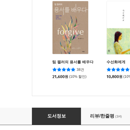
팀 켈러의 용서를 배우다
수선화에게
38건
21,600
원
(10% 할인)
10,800
원
(10
똥 싸면서 읽는 기독교 이야기
도서정보
리뷰/한줄평
(3/4)