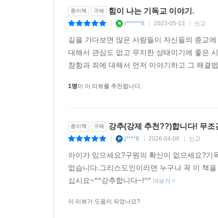
힘이 나는 기독교 이야기.
종이책
구매
r******6
2023-05-13
신고
|
|
|
길을 가다보면 많은 사람들이 자신들의 종교에
대해서 관심도 없고 무지한 상태이기에 좋은 시
참함과 죄에 대해서 먼저 이야기하고 그 해결법을
1명
이 이 리뷰를 추천합니다.
강추(강제 추천??)합니다! 무조
종이책
구매
j****8
2026-04-06
신고
|
|
|
아이가 있으세요?구원의 확신이 없으세요?기독
없습니다.그리스도인이라면 누구나 꼭 이 책을
십시요~^^강추합니다~!^^
더보기
이 리뷰가 도움이 되었나요?