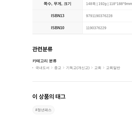
쪽수, 무게, 크기
148쪽 | 192g | 118*188*9m
ISBN13
9791190376228
ISBN10
1190376229
관련분류
카테고리 분류
국내도서
종교
기독교(개신교)
교회
교회일반
이 상품의 태그
#청년패스