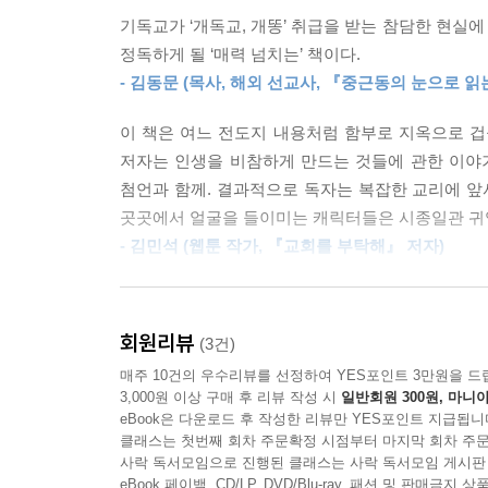
기독교가 ‘개독교, 개똥’ 취급을 받는 참담한 현실에
정독하게 될 ‘매력 넘치는’ 책이다.
- 김동문 (목사, 해외 선교사, 『중근동의 눈으로 읽
이 책은 여느 전도지 내용처럼 함부로 지옥으로 겁을
저자는 인생을 비참하게 만드는 것들에 관한 이야
첨언과 함께. 결과적으로 독자는 복잡한 교리에 앞
곳곳에서 얼굴을 들이미는 캐릭터들은 시종일관 귀
- 김민석 (웹툰 작가, 『교회를 부탁해』 저자)
실제 사역 현장에서 마주한 영혼들을 향한 간절함이
마음이, 이 책을 통해 많은 사람이 복음을
회원리뷰
(3건)
만나고 경험하는 계기로 열매 맺기를 소망한다.
매주 10건의 우수리뷰를 선정하여 YES포인트 3만원을 드
- 김성일 (목사, 26대 한국군종목사단장)
3,000원 이상 구매 후 리뷰 작성 시
일반회원 300원, 마니아
eBook은 다운로드 후 작성한 리뷰만 YES포인트 지급됩니
우리는 매일 똥을 싼다. 이걸 못하면 큰일 난다. 
클래스는 첫번째 회차 주문확정 시점부터 마지막 회차 주문
이유이자 세계관이기 때문이다. 그래서 진짜 삶에 대
사락 독서모임으로 진행된 클래스는 사락 독서모임 게시판
eBook 페이백, CD/LP, DVD/Blu-ray, 패션 및 판매금
- 김형국 (목사, 하나복DNA네트워크 대표)