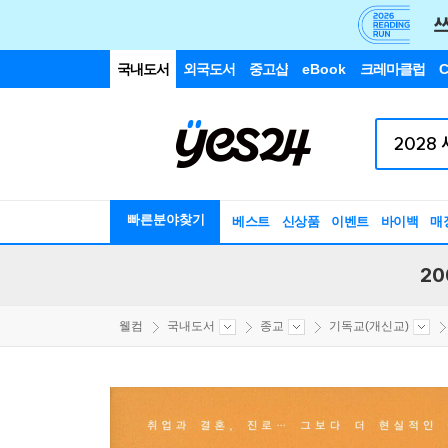
국내도서
외국도서
중고샵
eBook
크레마클럽
C
빠른분야찾기
베스트
신상품
이벤트
바이백
매
20
웰컴
국내도서
종교
기독교(개신교)