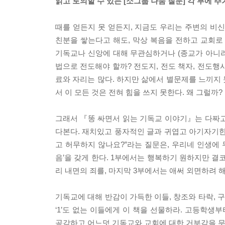
읽고 토의할 수 있는 [소그룹 나눔 질문] 각 부에 추
때를 얻든지 못 얻든지, 지금도 우리는 주변의 비
친분을 쌓는다고 해도, 막상 복음을 전하고 교회로
기독교나 신앙에 대해 무관심하거나 (종교가 아니라
법으로 전도해야 할까? 전도지, 전도 책자, 전도행
료와 자리는 많다. 하지만 삶에서 별문제를 느끼지 
서 이 모든 것은 전혀 힘을 쓰지 못한다. 왜 그럴까
그래서 『똥 싸면서 읽는 기독교 이야기』는 다짜고
다본다. 재치있고 풍자적인 글과 귀엽고 아기자기한 
고 허무하지 않나요?”라는 질문은, 우리네 인생에 
음’을 갖게 한다. 1부에서는 행복하기 원하지만 결
리 내면의 죄를, 마지막 3부에서는 애써 외면하려 
기독교에 대해 반감이 가득한 이들, 창조와 타락,
‘1’도 없는 이들에게 이 책을 선물하라. 고등학생
공감하고 어느덧 기독교와 교회에 대한 거부감을 무