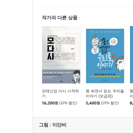
작가의 다른 상품
모태신앙 다시 시작하
똥 싸면서 읽는 우리들
똥
기
이야기 (보급판)
16,200
원
(10% 할인)
5,400
원
(10% 할인)
8
그림 :
이단비