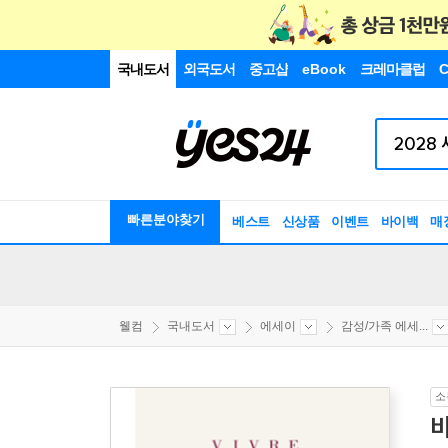
국내도서
외국도서
중고샵
eBook
크레마클럽
C
빠른분야찾기
베스트
신상품
이벤트
바이백
매
웰컴
국내도서
에세이
감성/가족 에세...
소
비