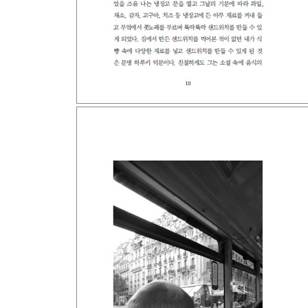
보물찾기
혼잣말
기다림