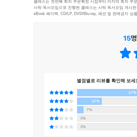
클래스는 첫번째 회차 주문확정 시점부터 마지막 회차 주문
무희 홀로 무대를 지킨다. 인생은 플라멩코를 닮았다
사락 독서모임으로 진행된 클래스는 사락 독서모임 게시판
- 본문 중에서
eBook 페이백, CD/LP, DVD/Blu-ray, 패션 및 판매금
한국에서 배우로 살아간다는 것은 어떤 의미일까. 화
15
명
인생을 그려내는 자. 그리하여 황홀한 찬사와 가혹
인생을 살아감과 동시에 현실의 삶을 지탱하기 위해
굴기도 한다.
다행인 것은 학창시절 꾀병을 부려 학교를 빼먹고
결국 어엿한 배우가 되어 지난한 외로움과 사투
별점별로 리뷰를 확인해 보세
내놓았다는 점이다. 쉽게 답을 찾기 어려운 생각
67%
대화를 시도한 윤진서. 그로 인해 마음의 응어리를
앞에 설 용기를 냈다. 데뷔 이전의 모습을 시작
27%
존재하고 있음을 증명하는 흑백 사진은 지나온 길을 
7%
많은 것을 보며 살아가고 싶다고 말하는 윤진서는 
0%
0%
내 귀에 들리는 게 많았으면 좋겠고,