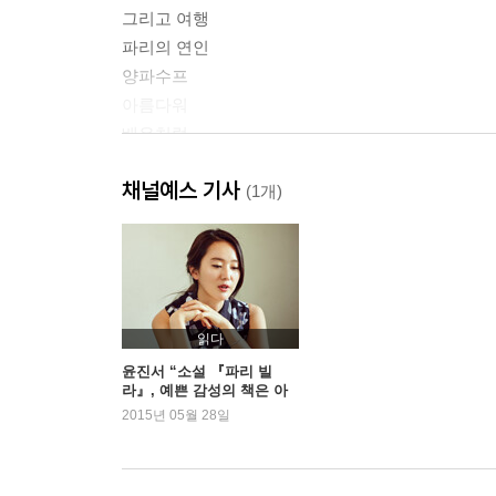
그리고 여행
파리의 연인
양파수프
아름다워
배우처럼
Ready, Action, Cut
채널예스 기사
(1개)
2
해변의 로망
각자의 공간
열정의 순간
사랑의 정체
읽다
동경 야경
윤진서 “소설 『파리 빌
라』, 예쁜 감성의 책은 아
이별, 그것은 철저한 현실
니에요”
2015년 05월 28일
슬픔이여, 안녕
부토
사랑하면 배운다