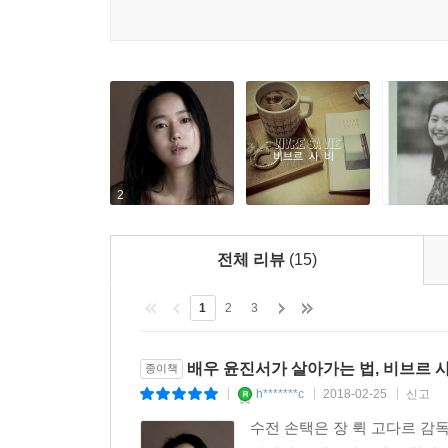
내 눈에 보이는 게 더 많았으면 좋겠다.
그렇게 채워서 가는 인생이고 싶다.
세상이 좋다는 것에 흔들리지 않고,
내게 가치 있는 것을 찾을 줄 아는 사람이고 싶고,
작은 것도 잘 찾아내어 쉽게 감동하는 마음으로 살고
그렇게 스치는 게 많아 가슴에 자국이 많은 사람이고
-프롤로그 중
2
전체 리뷰
(15)
1
2
3
배우 윤진서가 살아가는 법, 비브르 사
종이책
h*******c
2018-02-25
신고
|
|
|
수전 손택은 장 뤽 고다르 감독이