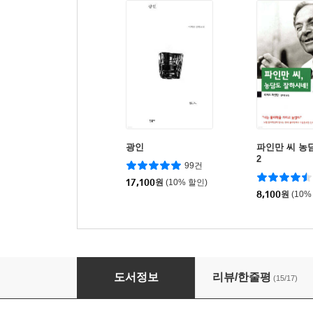
광인
파인만 씨 농
2
99건
17,100
원
(10% 할인)
8,100
원
(10%
비브르 사 비
도서정보
리뷰/한줄평
(15/17)