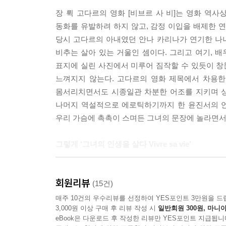
“죽는 순간까지 내 안의 나를 다 발견하고 가는 것.” ---
장 뤽 고다르의 영화 [비브르 사 비]는 영화 역
동화를 유발하려 하지 않고, 감정 이입을 배제한 
밤이 되면 이야기는 더욱 깊어졌다. 불어와 한국어
당시 고다르의 아내였던 안나 카리나가 연기한 나
며. 아니, 오더라도 우리만은 비켜가기를 기독하며.
비추는 살아 있는 거울인 셈이다. 그리고 여기, 
얼마나 소중한지 잊어버릴 만큼 지나간 시간은 기억
표지에 실린 사진에서 미루어 짐작할 수 있듯이 창
느껴지지 않는다. 고다르의 영화 제목에서 차용한 윤
--- pp.136-137
몸서리치면서도 시종일관 차분한 어조를 지키며 상
나머지 역설적으로 에로틱하기까지 한 윤진서의 언
우리 가슴에 촉촉이 스며든 그녀의 문장에 놀라면서
그렇게 ‘그녀의 인생을 살다 Vivre sa vie’
플라멩코, 이것은 인생을 회고하는 독백이다. 환희에
회원리뷰
고통에 젖은 시간도 내재되어다가 손끝과 발끝을 
(15건)
함께 쏟아낸다. 구두에 갇힌 발을 힘차게 구르며 
매주 10건의 우수리뷰를 선정하여 YES포인트 3만원을 드
3,000원 이상 구매 후 리뷰 작성 시
일반회원 300원, 마니아
삶의 희로애락을 무대 위에 펼쳐 보인다. 사랑의 
eBook은 다운로드 후 작성한 리뷰만 YES포인트 지급됩니
짧은 환희의 순간이 지나면 독백과도 같은 춤사위