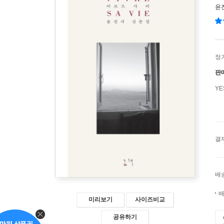
윤
정
판
Y
결
배
배
미리보기
사이즈비교
공유하기