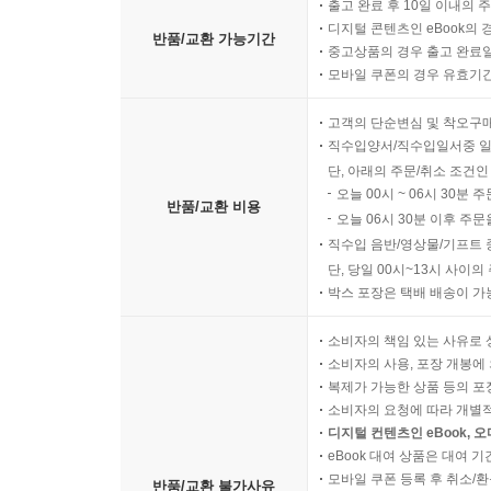
출고 완료 후 10일 이내의 
디지털 콘텐츠인 eBook의 
반품/교환 가능기간
중고상품의 경우 출고 완료일
모바일 쿠폰의 경우 유효기간(
고객의 단순변심 및 착오구
직수입양서/직수입일서중 일
단, 아래의 주문/취소 조건인
오늘 00시 ~ 06시 30분 
반품/교환 비용
오늘 06시 30분 이후 주문
직수입 음반/영상물/기프트 
단, 당일 00시~13시 사이
박스 포장은 택배 배송이 가
소비자의 책임 있는 사유로 
소비자의 사용, 포장 개봉에 
복제가 가능한 상품 등의 포장을 
소비자의 요청에 따라 개별
디지털 컨텐츠인 eBook, 
eBook 대여 상품은 대여 기
모바일 쿠폰 등록 후 취소/환
반품/교환 불가사유