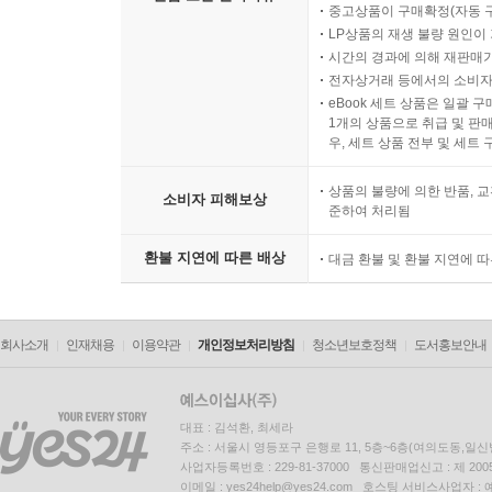
중고상품이 구매확정(자동 
LP상품의 재생 불량 원인이 기
시간의 경과에 의해 재판매가
전자상거래 등에서의 소비자
eBook 세트 상품은 일괄 
1개의 상품으로 취급 및 판매
우, 세트 상품 전부 및 세트
상품의 불량에 의한 반품, 교
소비자 피해보상
준하여 처리됨
환불 지연에 따른 배상
대금 환불 및 환불 지연에 
회사소개
인재채용
이용약관
개인정보처리방침
청소년보호정책
도서홍보안내
대표 : 김석환, 최세라
주소 : 서울시 영등포구 은행로 11, 5층~6층(여의도동,일신
사업자등록번호 : 229-81-37000 통신판매업신고 : 제 200
이메일 : yes24help@yes24.com 호스팅 서비스사업자 :