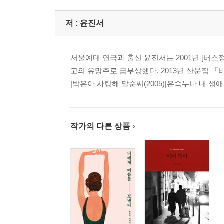
저 :
윤진서
서울예대 연극과 출신 윤진서는 2001년 [버스
고의 유망주로 급부상했다. 2013년 산문집 『비브
|박은아 사랑해 말순씨(2005)|은숙누나 내 생애
작가의 다른 상품