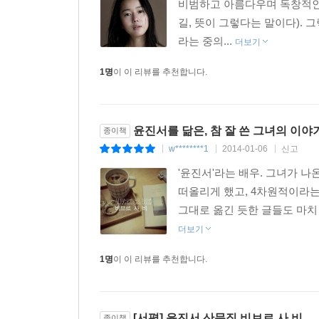
비범하고 아름다우며 독창적인 
길, 뜻이 그렇다는 말이다). 그렇
라는 중의...
더보기
1명
이 이 리뷰를 추천합니다.
윤진서를 닮은, 참 잘 쓴 그녀의 이야기
종이책
w********1
2014-01-06
신고
|
|
|
'윤진서'라는 배우. 그녀가 나
떠올리게 했고, 4차원적이라는
그대로 옮긴 듯한 글들도 마치 
더보기
1명
이 이 리뷰를 추천합니다.
[서평] 윤진서 산문집 비브르 사 비
종이책