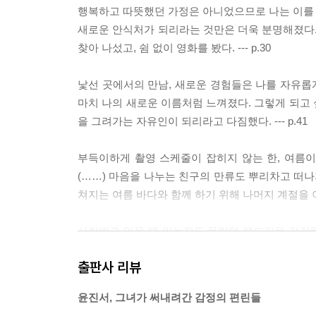
행복하고 따뜻했던 가정은 아니었으므로 나는 이를 대
새로운 안식처가 되리라는 것만은 더욱 분명해졌다.
찾아 나섰고, 쉼 없이 영화를 봤다. --- p.30
낯선 곳에서의 만남, 새로운 경험들은 나를 자유롭게 
마치 나의 새로운 이름처럼 느껴졌다. 그렇게 되고
을 그려가는 자유인이 되리라고 다짐했다. --- p.41
부득이하게 촬영 스케줄이 잡히지 않는 한, 여름이
(……) 마음을 나누는 친구의 만류도 뿌리차고 떠나지
쳐지는 여름 바다와 함께 하기 위해 나머지 계절을 이겨낼
사랑받고 있을 땐 있는지도 몰랐던 부드러운 감각들
감각들은 내 안의 날카롭고 뾰족한 신경들을 둥글게
출판사 리뷰
아도 그것이 내게로 온다. --- p.91
윤진서, 그녀가 써내려간 감정의 편린들
“지금 네 꿈은 뭔데?”