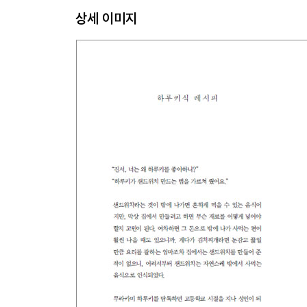
다시 사랑
상세 이미지
3
인생은 독백
비 올 바람
천국
바다수영
용기
변신
통증
삶의 증거
꿈같은 길
눈을 감고
열망
감정의 충실함
편지
흰머리