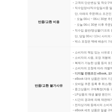
고객의 단순변심 및 착오구
직수입양서/직수입일서중 일
단, 아래의 주문/취소 조건인
오늘 00시 ~ 06시 30분 
반품/교환 비용
오늘 06시 30분 이후 주문
직수입 음반/영상물/기프트 
단, 당일 00시~13시 사이
박스 포장은 택배 배송이 가
소비자의 책임 있는 사유로 
소비자의 사용, 포장 개봉에 
복제가 가능한 상품 등의 포장을 
소비자의 요청에 따라 개별
디지털 컨텐츠인 eBook, 
eBook 대여 상품은 대여 기
모바일 쿠폰 등록 후 취소/환
반품/교환 불가사유
중고상품이 구매확정(자동 
LP상품의 재생 불량 원인이 기
시간의 경과에 의해 재판매가
전자상거래 등에서의 소비자
eBook 세트 상품은 일괄 