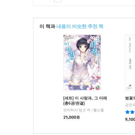
이 책과
내용이 비슷한 추천 책
[세트] 이 사랑과, 그 미래
벚꽃
(총6권/완결)
김인숙
모리하시 빙고 저
엘노벨
|
21,000
원
9,10