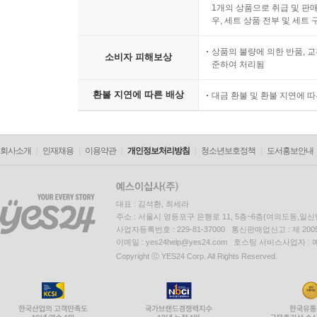
1개의 상품으로 취급 및 판매
우, 세트 상품 전부 및 세트
상품의 불량에 의한 반품, 교
소비자 피해보상
준하여 처리됨
환불 지연에 따른 배상
대금 환불 및 환불 지연에 
회사소개
인재채용
이용약관
개인정보처리방침
청소년보호정책
도서홍보안내
대표 : 김석환, 최세라
주소 : 서울시 영등포구 은행로 11, 5층~6층(여의도동,일신
사업자등록번호 : 229-81-37000 통신판매업신고 : 제 200
이메일 : yes24help@yes24.com 호스팅 서비스사업자 :
Copyright ⓒ YES24 Corp. All Rights Reserved.