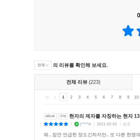
의 리뷰를 확인해 보세요.
전체
전체 리뷰
(223)
1
2
3
4
5
6
7
8
9
10
현자의 제자를 자칭하는 현자 1
eBook
구매
j*****e
2021-02-20
신고
|
|
|
뭐.. 잠깐 언급한 정도긴하지만.. 또 다른 한명