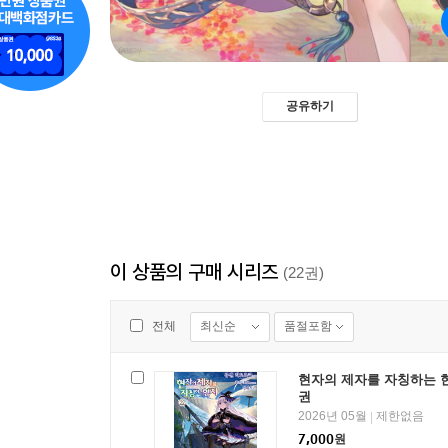
공유하기
이 상품의 구매 시리즈
(22권)
최신순
품절포함
전체
현자의 제자를 자칭하는 현
권
2026년 05월
제한없음
|
7,000
원