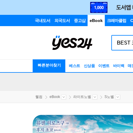
국내도서
외국도서
중고샵
eBook
크레마클럽
C
빠른분야찾기
베스트
신상품
이벤트
바이백
매
웰컴
eBook
라이트노벨
S노벨