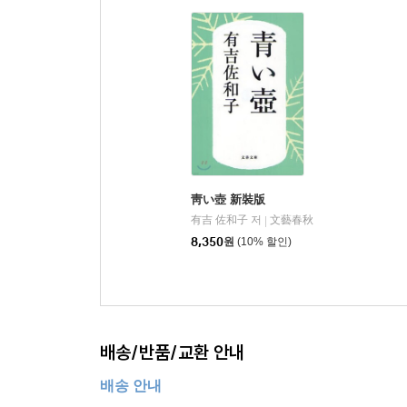
靑い壺 新裝版
有吉 佐和子 저
文藝春秋
|
8,350
원
(10% 할인)
배송/반품/교환 안내
배송 안내