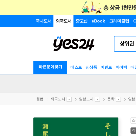
국내도서
외국도서
중고샵
eBook
크레마클럽
C
빠른분야찾기
베스트
신상품
이벤트
바이백
매
웰컴
외국도서
일본도서
문학
일본
소
직