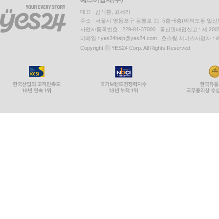
대표 : 김석환, 최세라
주소 : 서울시 영등포구 은행로 11, 5층~6층(여의도동,일신
사업자등록번호 : 229-81-37000 통신판매업신고 : 제 200
이메일 : yes24help@yes24.com 호스팅 서비스사업자 :
Copyright ⓒ YES24 Corp. All Rights Reserved.