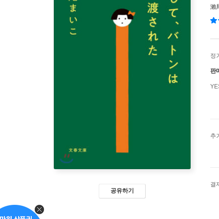
瀨
정
판
Y
추
결
공유하기