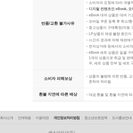
소비자의 요청에 따라 개별
디지털 컨텐츠인 eBook, 
eBook 대여 상품은 대여 기
모바일 쿠폰 등록 후 취소/환
반품/교환 불가사유
중고상품이 구매확정(자동 
LP상품의 재생 불량 원인이 기
시간의 경과에 의해 재판매가
전자상거래 등에서의 소비자
eBook 세트 상품은 일괄 
1개의 상품으로 취급 및 판매
우, 세트 상품 전부 및 세트
상품의 불량에 의한 반품, 교
소비자 피해보상
준하여 처리됨
환불 지연에 따른 배상
대금 환불 및 환불 지연에 
회사소개
인재채용
이용약관
개인정보처리방침
청소년보호정책
도서홍보안내