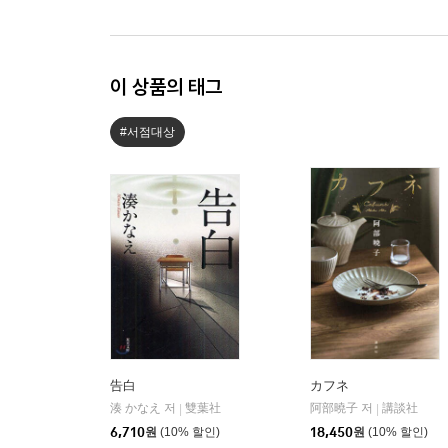
이 상품의 태그
#서점대상
告白
カフネ
湊 かなえ 저
雙葉社
阿部曉子 저
講談社
|
|
6,710
원
(10% 할인)
18,450
원
(10% 할인)