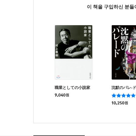
이 책을 구입하신 분
職業としての小說家
沈默のパレ-
9,040
원
10,250
원