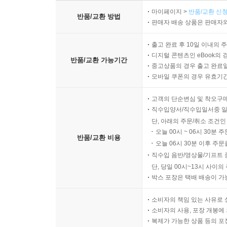
마이페이지 >
반품/교환 신청
반품/교환 방법
판매자 배송 상품은 판매자와
출고 완료 후 10일 이내의 
디지털 콘텐츠인 eBook의 
반품/교환 가능기간
중고상품의 경우 출고 완료일
모바일 쿠폰의 경우 유효기간(
고객의 단순변심 및 착오구
직수입양서/직수입일서중 일
단, 아래의 주문/취소 조건인
오늘 00시 ~ 06시 30분 
반품/교환 비용
오늘 06시 30분 이후 주문
직수입 음반/영상물/기프트 
단, 당일 00시~13시 사이
박스 포장은 택배 배송이 가
소비자의 책임 있는 사유로 
소비자의 사용, 포장 개봉에 
복제가 가능한 상품 등의 포장을 