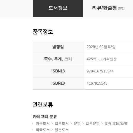
そして,バトンは渡された
도서정보
리뷰/한줄평
(0/1)
품목정보
발행일
2020년 09월 02일
쪽수, 무게, 크기
425쪽 | 크기확인중
ISBN13
9784167915544
ISBN10
4167915545
관련분류
카테고리 분류
외국도서
일본도서
문학
일본문학
文春 文庫/新書
외국도서
일본도서